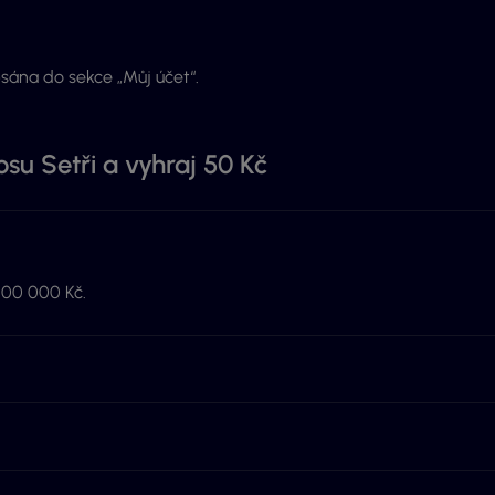
psána do sekce „Můj účet“.
osu Setři a vyhraj 50 Kč
 500 000 Kč.