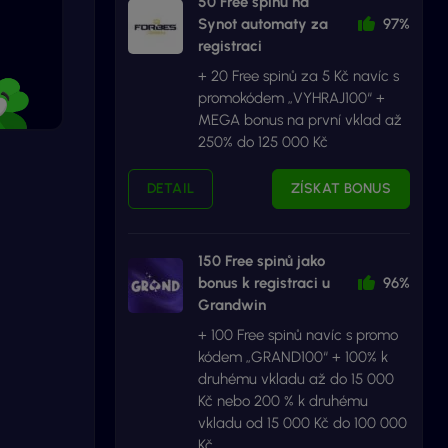
50 Free spinů na
Synot automaty za
97%
registraci
+ 20 Free spinů za 5 Kč navíc s
promokódem „VYHRAJ100“ +
MEGA bonus na první vklad až
250% do 125 000 Kč
DETAIL
ZÍSKAT BONUS
150 Free spinů jako
bonus k registraci u
96%
Grandwin
+ 100 Free spinů navíc s promo
kódem „GRAND100“ + 100% k
druhému vkladu až do 15 000
Kč nebo 200 % k druhému
vkladu od 15 000 Kč do 100 000
Kč