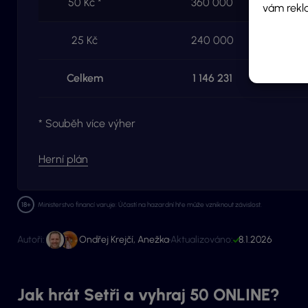
50 Kč *
360 000
vám rekl
25 Kč
240 000
Celkem
1 146 231
* Souběh více výher
Herní plán
Ministerstvo financí varuje: Účastí na hazardní hře může vzniknout závislost.
Autoři:
Ondřej Krejčí
,
Anežka
Aktualizováno:
8.1.2026
Jak hrát Setři a vyhraj 50 ONLINE?