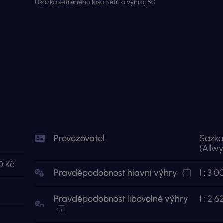
Ukázka setřeného losu Setři a vyhraj 50
Provozovatel
Sazka
(Allwy
0 Kč
Pravděpodobnost hlavní výhry
1 : 3 
Pravděpodobnost libovolné výhry
1 : 2,6