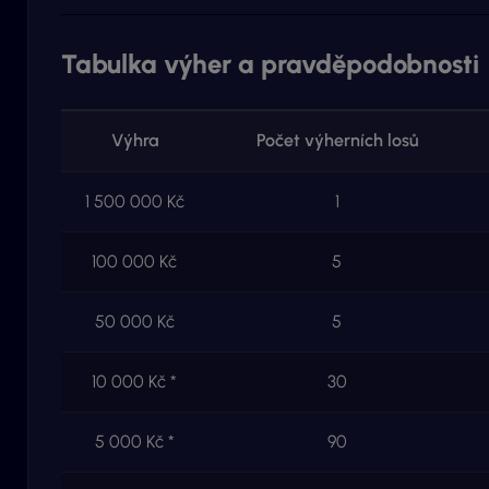
Tabulka výher a pravděpodobnosti
Výhra
Počet výherních losů
1 500 000 Kč
1
100 000 Kč
5
50 000 Kč
5
10 000 Kč *
30
5 000 Kč *
90