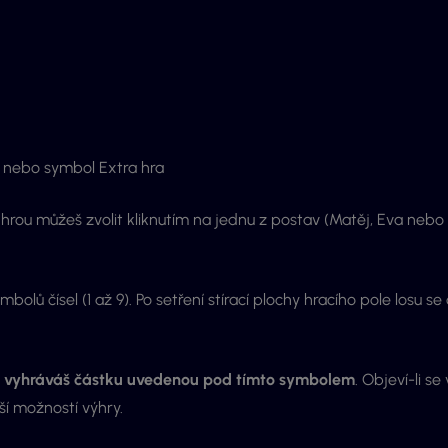
a nebo symbol Extra hra
 hrou můžeš zvolit kliknutím na jednu z postav (Matěj, Eva neb
mbolů čísel (1 až 9). Po setření stírací plochy hracího pole losu se
vyhráváš částku uvedenou pod tímto symbolem
. Objeví-li se
ší možností výhry.