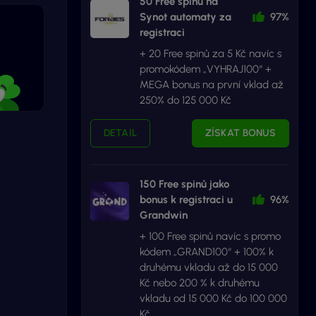
50 Free spinů na
Synot automaty za
97%
registraci
+ 20 Free spinů za 5 Kč navíc s
promokódem „VYHRAJ100“ +
MEGA bonus na první vklad až
250% do 125 000 Kč
DETAIL
ZÍSKAT BONUS
150 Free spinů jako
bonus k registraci u
96%
Grandwin
+ 100 Free spinů navíc s promo
kódem „GRAND100“ + 100% k
druhému vkladu až do 15 000
Kč nebo 200 % k druhému
vkladu od 15 000 Kč do 100 000
Kč