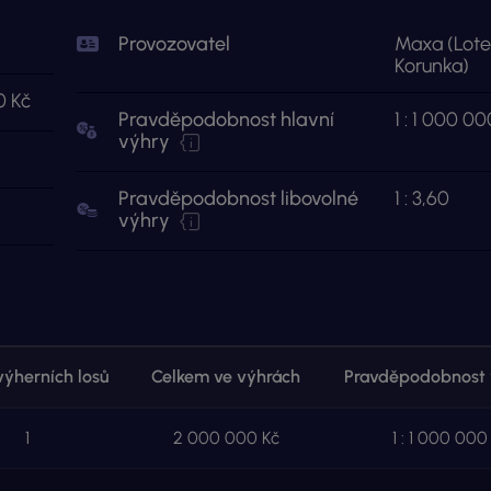
Provozovatel
Maxa (Lote
Korunka)
0 Kč
Pravděpodobnost hlavní
1 : 1 000 00
výhry
Pravděpodobnost libovolné
1 : 3,60
výhry
výherních losů
Celkem ve výhrách
Pravděpodobnost 
1
2 000 000 Kč
1 : 1 000 000