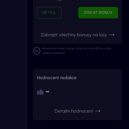
DETAIL
ZÍSKAT BONUS
Zobrazit všechny bonusy na losy
Ministerstvo financí varuje: Účastí na hazardní hře může
vzniknout závislost.
Hodnocení redakce
-
Detailní hodnocení