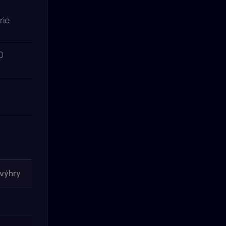
rie
0
výhry