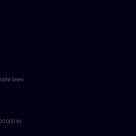
ité loterii
00 000 Kč.