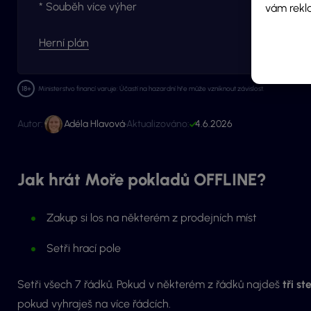
* Souběh více výher
vám rekl
Herní plán
Ministerstvo financí varuje: Účastí na hazardní hře může vzniknout závislost.
Autor:
Adéla Hlavová
Aktualizováno:
4.6.2026
Jak hrát Moře pokladů OFFLINE?
Zakup si los na některém z prodejních míst
Setři hrací pole
Setři všech 7 řádků. Pokud v některém z řádků najdeš
tři s
pokud vyhraješ na více řádcích.