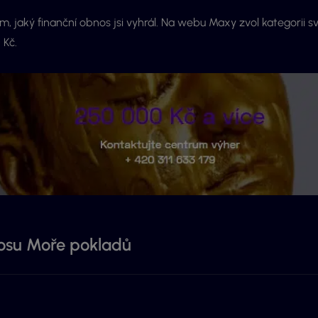
m, jaký finanční obnos jsi vyhrál. Na webu Maxy zvol kategorii 
 Kč.
 losu Moře pokladů