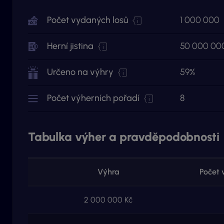
Počet vydaných losů
1 000 000
Herní jistina
50 000 00
Určeno na výhry
59%
Počet výherních pořadí
8
Tabulka výher a pravděpodobnosti
Výhra
Počet 
2 000 000 Kč