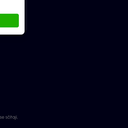
 sčítají,