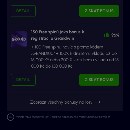
DETAIL
ZÍSKAT BONUS
150 Free spinů jako bonus k
96%
registraci u Grandwin
+ 100 Free spinů navíc s promo kódem
„GRAND100“ + 100% k druhému vkladu až do
15 000 Kč nebo 200 % k druhému vkladu od 15
000 Kč do 100 000 Kč
DETAIL
ZÍSKAT BONUS
Zobrazit všechny bonusy na losy
Ministerstvo financí varuje: Účastí na hazardní hře může vzniknout závislost.