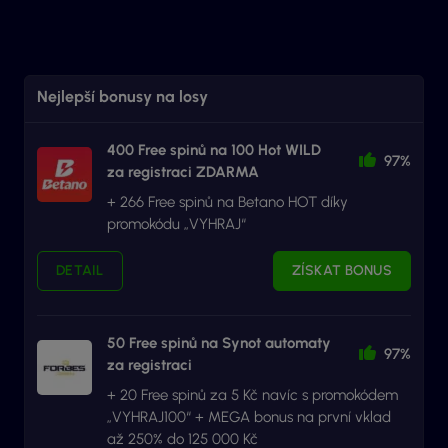
Nejlepší bonusy na losy
400 Free spinů na 100 Hot WILD
97%
za registraci ZDARMA
+ 266 Free spinů na Betano HOT díky
promokódu „VYHRAJ“
DETAIL
ZÍSKAT BONUS
50 Free spinů na Synot automaty
97%
za registraci
+ 20 Free spinů za 5 Kč navíc s promokódem
„VYHRAJ100“ + MEGA bonus na první vklad
až 250% do 125 000 Kč