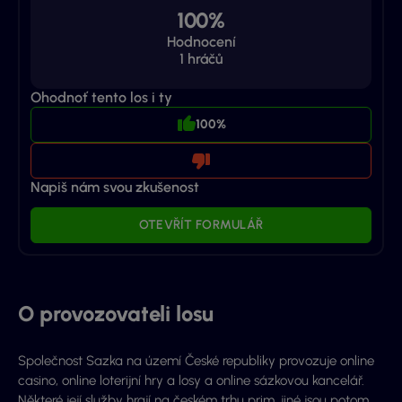
100%
Hodnocení
1
hráčů
Ohodnoť tento los i ty
100%
Napiš nám svou zkušenost
OTEVŘÍT FORMULÁŘ
O provozovateli losu
Společnost Sazka na území České republiky provozuje online
casino, online loterijní hry a losy a online sázkovou kancelář.
Některé její služby hrají na českém trhu prim, jiné jsou potom