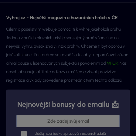
Vyhraj.cz - Největší magazín o hazardních hrách v ČR
Cílem a poselstvím webu je pomoci ti k výhře jakéhokoli druhu.
Jednou z našich hlavních misí je spokojený hráč s šancí na co
nejvyšší výhru, avšak znalý i rizik prohry. Chceme ti být oporou v
jakékoli situaci. Postaráme se rovněž o to, abys neporušoval zákon
a hrál pouze u licencovaných subjektů s povolením od
MFČR
. Náš
obsah obsahuje affiliate odkazy a můžeme získat provizi za
registrace a vklady provedené prostřednictvím těchto odkazů.
Nejnovější bonusy do emailu 📩
Uděluji souhlas ke
zpracování osobních údajů