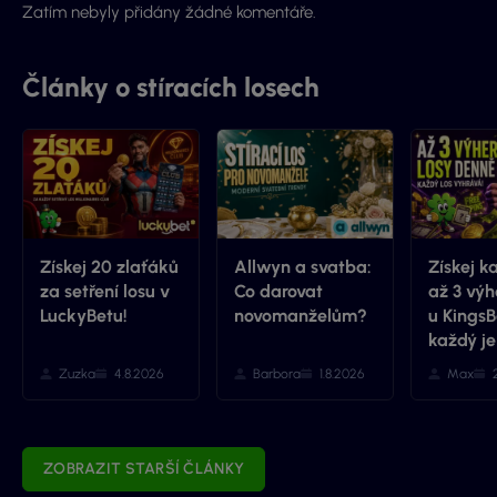
Zatím nebyly přidány žádné komentáře.
Články o stíracích losech
Získej 20 zlaťáků
Allwyn a svatba:
Získej k
za setření losu v
Co darovat
až 3 výh
LuckyBetu!
novomanželům?
u KingsB
každý je
Zuzka
4.8.2026
Barbora
1.8.2026
Max
ZOBRAZIT STARŠÍ ČLÁNKY