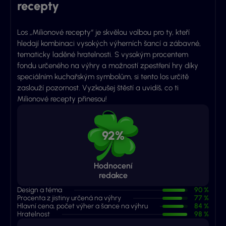
recepty
Los „Milionové recepty“ je skvělou volbou pro ty, kteří
hledají kombinaci vysokých výherních šancí a zábavné,
tematicky laděné hratelnosti. S vysokým procentem
fondu určeného na výhry a možností zpestření hry díky
speciálním kuchařským symbolům, si tento los určitě
zaslouží pozornost. Vyzkoušej štěstí a uvidíš, co ti
Milionové recepty přinesou!
92%
Hodnocení
redakce
Design a téma
90 %
Procenta z jistiny určená na výhry
77 %
Hlavní cena, počet výher a šance na výhru
84 %
Hratelnost
98 %