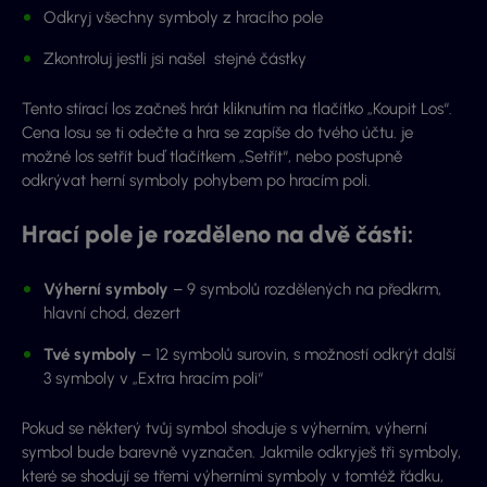
Odkryj všechny symboly z hracího pole
Zkontroluj jestli jsi našel stejné částky
Tento stírací los začneš hrát kliknutím na tlačítko „Koupit Los“.
Cena losu se ti odečte a hra se zapíše do tvého účtu. je
možné los setřít buď tlačítkem „Setřít“, nebo postupně
odkrývat herní symboly pohybem po hracím poli.
Hrací pole je rozděleno na dvě části:
Výherní symboly
– 9 symbolů rozdělených na předkrm,
hlavní chod, dezert
Tvé symboly
– 12 symbolů surovin, s možností odkrýt další
3 symboly v „Extra hracím poli“
Pokud se některý tvůj symbol shoduje s výherním, výherní
symbol bude barevně vyznačen. Jakmile odkryješ tři symboly,
které se shodují se třemi výherními symboly v tomtéž řádku,