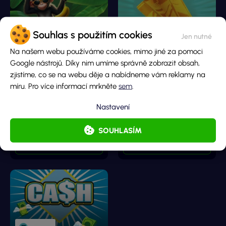
Souhlas s použitím cookies
Na našem webu používáme cookies, mimo jiné za pomoci
Google nástrojů. Díky nim umíme správně zobrazit obsah,
Banánový úlovek
Zlatá cihla
zjistíme, co se na webu děje a nabídneme vám reklamy na
míru. Pro více informací mrkněte
sem
.
Hlavní cena
Hlavní cena
200 000 Kč
10 000 000 Kč
Nastavení
Cena losu
Cena losu
20 Kč
200 Kč
SOUHLASÍM
DETAIL LOSU
DETAIL LOSU