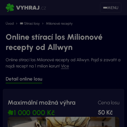
MENU
Úvod
🎟 Stírací losy
Milionové recepty
Online stírací los Milionové
recepty od Allwyn
Online stírací los Milionové recepty od Allwyn. Pojď si zavařit a
najdi recept na 1 milion korun!
Více
Detail online losu
Maximální možná výhra
Cena losu
1 000 000 Kč
50 Kč