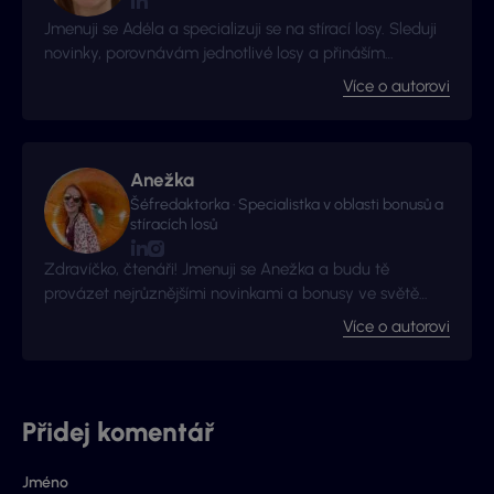
Jmenuji se Adéla a specializuji se na stírací losy. Sleduji
novinky, porovnávám jednotlivé losy a přináším
užitečné tipy ze světa okamžitých výher.
Více o autorovi
Anežka
Šéfredaktorka · Specialistka v oblasti bonusů a
stíracích losů
Zdravíčko, čtenáři! Jmenuji se Anežka a budu tě
provázet nejrůznějšími novinkami a bonusy ve světě
hazardu!
Více o autorovi
Přidej komentář
Jméno