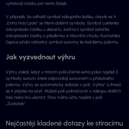
vyhráváš částku pro tento řádek.
V případě, že odhalíš symbol nákupního košíku, otevře se ti
„Extra hrací pole“ se třemi dalšími symboly. Symbol cukřenka
zdvojnásobí částku u dezertu, zatímco symbol solnička
zdvojnásobí částky u předkrmu a hlavního chodu. Kuchařská
čepice přidá náhodný symbol suroviny ke každému pokrmu.
Jak vyzvednout výhru
Výhru získáš, když v hracím poli(včetně extra pole) najdeš 3
symboly surovin, které odpovídají surovinám u příslušného
pokrmu. Výhry se automaticky zobrazí v poli „Výhra“ a ihned
se ti připíše na účet. Můžeš pak pokračovat v nákupu dalších
losů nebo hru ukončit. Stav tvého účtu najdeš v poli
„Zůstatek“.
Nejčastěji kladené dotazy ke stíracímu