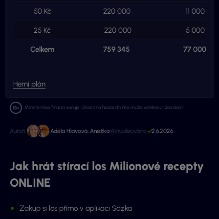
50 Kč
220 000
11 000 000
25 Kč
220 000
5 000 000
Celkem
759 345
77 000 00
Herní plán
Ministerstvo financí varuje: Účastí na hazardní hře může vzniknout závislost.
Autoři:
Adéla Hlavová
,
Anežka
Aktualizováno:
2.6.2026
Jak hrát stírací los Milionové recepty
ONLINE
Zakup si los přímo v aplikaci Sazka