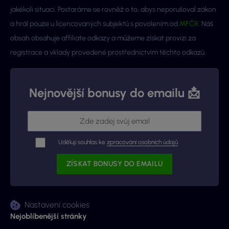
jakékoli situaci. Postaráme se rovněž o to, abys neporušoval zákon
a hrál pouze u licencovaných subjektů s povolením od
MFČR
. Náš
obsah obsahuje affiliate odkazy a můžeme získat provizi za
registrace a vklady provedené prostřednictvím těchto odkazů.
Nejnovější bonusy do emailu 📩
Uděluji souhlas ke
zpracování osobních údajů
Nastavení cookies
Nejoblíbenější stránky