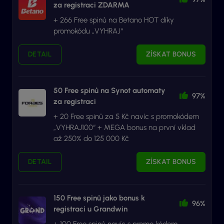
za registraci ZDARMA
+ 266 Free spinů na Betano HOT díky
promokódu „VYHRAJ“
DETAIL
ZÍSKAT BONUS
50 Free spinů na Synot automaty
97%
za registraci
+ 20 Free spinů za 5 Kč navíc s promokódem
„VYHRAJ100“ + MEGA bonus na první vklad
až 250% do 125 000 Kč
DETAIL
ZÍSKAT BONUS
150 Free spinů jako bonus k
96%
registraci u Grandwin
+ 100 Free spinů navíc s promo kódem