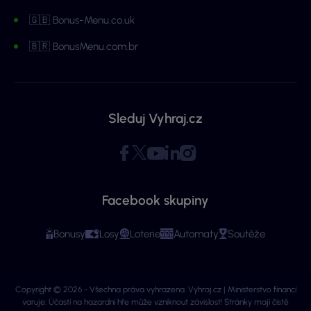
🇬🇧 Bonus-Menu.co.uk
🇧🇷 BonusMenu.com.br
Sleduj Vyhraj.cz
Facebook skupiny
Bonusy
Losy
Loterie
Automaty
Soutěže
Copyright © 2026 - Všechna práva vyhrazena. Vyhraj.cz | Ministerstvo financí
varuje: Účastí na hazardní hře může vzniknout závislost! Stránky mají čistě