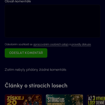
Obsah komentáře
Odeslaním souhlasíš se
zpracováním osobních údajů
a
pravidly diskuze
.
ODESLAT KOMENTÁŘ
Zatím nebyly přidány žádné komentáře.
Články o stíracích losech