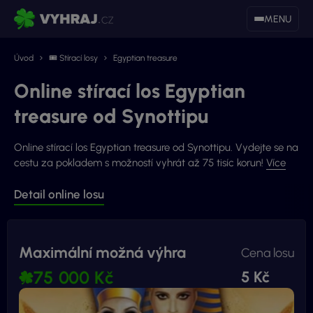
MENU
Úvod
🎟 Stírací losy
Egyptian treasure
Online stírací los Egyptian
treasure od Synottipu
Online stírací los Egyptian treasure od Synottipu. Vydejte se na
cestu za pokladem s možností vyhrát až 75 tisíc korun!
Více
Detail online losu
Maximální možná výhra
Cena losu
75 000 Kč
5 Kč