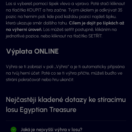
Los si vybereš pomocí šipek vlevo a vpravo. Poté stačí kliknout
na tlačítko KOUPIT a hra začne. Tvým úkolem je odkrývat 35
pozic na herním poli, kde pod každou pozicí najdeš šipku,
která ukazuje směr dalšího tahu.
Cílem je dojít po šipkách až
na výherní úroveň.
Los můžeš setřít postupně, klikáním na
jednotlivé pozice, nebo kliknout na tlačítko SETŘÍT.
Výplata ONLINE
Výhra se ti zobrazí v poli „Výhra“ a je ti automaticky připsána
na tvůj herní účet. Poté co se ti výhra přičte, můžeš buďto ve
stírání pokračovat nebo hru ukončit.
Nejčastěji kladené dotazy ke stíracímu
losu Egyptian Treasure
Jaká je nejvyšší výhra v losu?