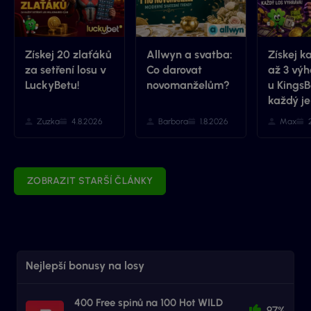
Získej 20 zlaťáků
Allwyn a svatba:
Získej k
za setření losu v
Co darovat
až 3 výh
LuckyBetu!
novomanželům?
u KingsB
každý je
Zuzka
4.8.2026
Barbora
1.8.2026
Max
ZOBRAZIT STARŠÍ ČLÁNKY
Nejlepší bonusy na losy
400 Free spinů na 100 Hot WILD
97%