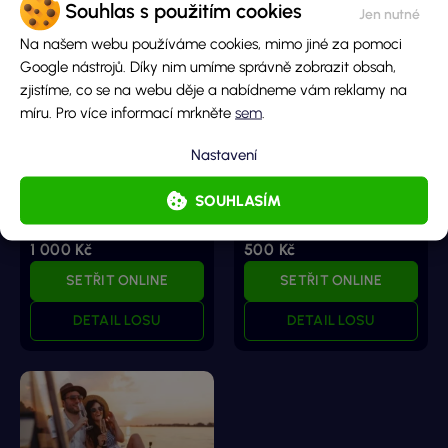
Souhlas s použitím cookies
Na našem webu používáme cookies, mimo jiné za pomoci
Google nástrojů. Díky nim umíme správně zobrazit obsah,
zjistíme, co se na webu děje a nabídneme vám reklamy na
míru. Pro více informací mrkněte
sem
.
100x více
50x Více
Nastavení
Hlavní cena
Hlavní cena
SOUHLASÍM
50 000 000 Kč
20 000 000 Kč
Cena losu
Cena losu
1 000 Kč
500 Kč
SETŘIT ONLINE
SETŘIT ONLINE
DETAIL LOSU
DETAIL LOSU