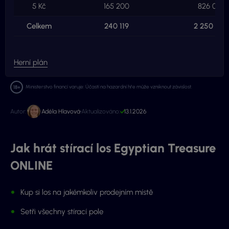
5 Kč
165 200
826 000 
Celkem
240 119
2 250 000
Herní plán
Ministerstvo financí varuje: Účastí na hazardní hře může vzniknout závislost.
Autor:
Adéla Hlavová
Aktualizováno:
13.1.2026
Jak hrát stírací los Egyptian Treasure
ONLINE
Kup si los na jakémkoliv prodejním místě
Setři všechny stírací pole