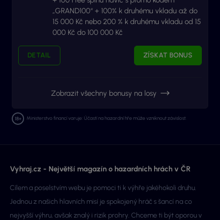
„GRAND100“ + 100% k druhému vkladu až do
15 000 Kč nebo 200 % k druhému vkladu od 15
000 Kč do 100 000 Kč
DETAIL
ZÍSKAT BONUS
Zobrazit všechny bonusy na losy
Ministerstvo financí varuje: Účastí na hazardní hře může vzniknout závislost.
Vyhraj.cz - Největší magazín o hazardních hrách v ČR
Cílem a poselstvím webu je pomoci ti k výhře jakéhokoli druhu.
Jednou z našich hlavních misí je spokojený hráč s šancí na co
nejvyšší výhru, avšak znalý i rizik prohry. Chceme ti být oporou v