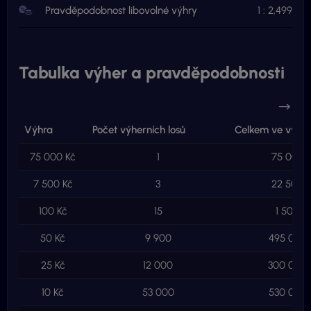
Pravděpodobnost libovolné výhry
1 : 2,499
Tabulka výher a pravděpodobnosti
Výhra
Počet výherních losů
Celkem ve výhr
75 000 Kč
1
75 000 
7 500 Kč
3
22 500 
100 Kč
15
1 500 K
50 Kč
9 900
495 000 
25 Kč
12 000
300 000 
10 Kč
53 000
530 000 