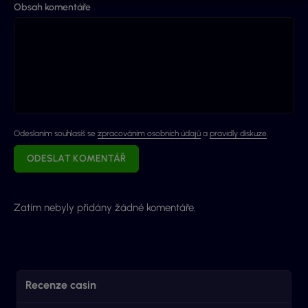
Obsah komentáře
Odeslaním souhlasíš se
zpracováním osobních údajů
a
pravidly diskuze
.
ODESLAT KOMENTÁŘ
Zatím nebyly přidány žádné komentáře.
Recenze casin