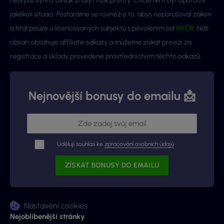
nejvyšší výhru, avšak znalý i rizik prohry. Chceme ti být oporou v
jakékoli situaci. Postaráme se rovněž o to, abys neporušoval zákon
a hrál pouze u licencovaných subjektů s povolením od
MFČR
. Náš
obsah obsahuje affiliate odkazy a můžeme získat provizi za
registrace a vklady provedené prostřednictvím těchto odkazů.
Nejnovější bonusy do emailu 📩
Uděluji souhlas ke
zpracování osobních údajů
Nastavení cookies
Nejoblíbenější stránky