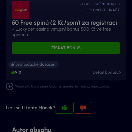
REGISTRAČNÍ BONUS
PRO NOVÉ HRÁČE
50 Free spinů (2 Kč/spin) za registraci
+ Luckybet casino vstupní bonus 500 Kč ve free
spinech
ZÍSKAT BONUS
Jednoduché dosažení
91%
Detail bonusu
Ministerstvo financí varuje: Účastí na hazardní hře může vzniknout závislost.
Líbil se ti tento článek?
Autor obsahu