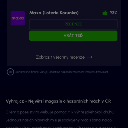
Maxa (Loterie Korunka)
93%
RECENZE
HRÁT TEĎ
Zobrazit všechny recenze
Ministerstvo financí varuje: Účastí na hazardní hře může vzniknout závislost.
Vyhraj.cz - Největší magazín o hazardních hrách v ČR
Cílem a poselstvím webu je pomoci ti k výhře jakéhokoli druhu.
Jednou z našich hlavních misí je spokojený hráč s šancí na co