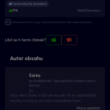
Jednoduché dosažení
91%
Detail bonusu
Ministerstvo financí varuje: Účastí na hazardní hře může vzniknout závislost.
Líbil se ti tento článek?
Autor obsahu
Šárka
ex-Redaktorka · Specialistka v oblasti casino
bonusů
Ahoj! Jsem Šárka a dozvíte se ode mě ty nejdůležitější
novinky a bonusy ze světa hazardního hraní.
Více o autorovi