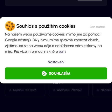
Související články
Souhlas s použitím cookies
Na našem webu používáme cookies, mimo jiné za pomoci
Google nástrojů. Díky nim umíme správně zobrazit obsah,
zjistíme, co se na webu děje a nabídneme vám reklamy na
míru. Pro více informací mrkněte
sem
.
Free spiny a
BIG WIN 25 033
Užij si k
Nastavení
bonusy dnes
Kč v LuckyBet:
dobrodru
SOBOTA 8. 8.
Osmikorunový
50 free 
SOUHLASÍM
2026 (10165 FS)
výstřel trefil
Apollo 
3129×!
Nikola
8.8.2026
Anežka
7.8.2026
Nikola