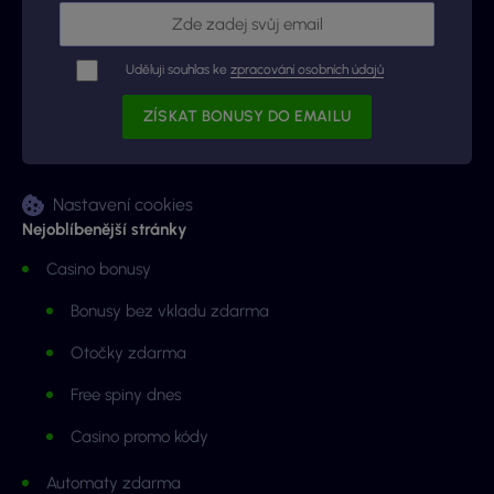
Uděluji souhlas ke
zpracování osobních údajů
Nastavení cookies
Nejoblíbenější stránky
Casino bonusy
Bonusy bez vkladu zdarma
Otočky zdarma
Free spiny dnes
Casino promo kódy
Automaty zdarma