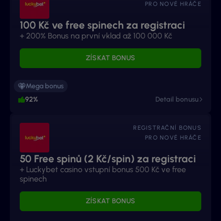
PRO NOVÉ HRÁČE
100 Kč ve free spinech za registraci
+ 200% Bonus na první vklad až 100 000 Kč
ZÍSKAT BONUS
Mega bonus
92%
Detail bonusu
REGISTRAČNÍ BONUS
PRO NOVÉ HRÁČE
50 Free spinů (2 Kč/spin) za registraci
+ Luckybet casino vstupní bonus 500 Kč ve free
spinech
ZÍSKAT BONUS