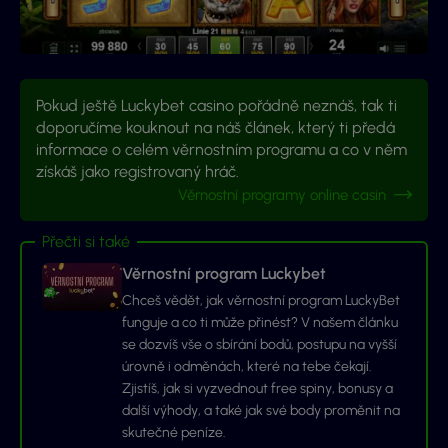
Pokud ještě Luckybet casino pořádně neznáš, tak ti
doporučíme kouknout na náš článek, který ti předá
informace o celém věrnostním programu a co v něm
získáš jako registrovaný hráč.
Věrnostní programy online casin
Přečti si také
Věrnostní program Luckybet
Chceš vědět, jak věrnostní program LuckyBet
funguje a co ti může přinést? V našem článku
se dozvíš vše o sbírání bodů, postupu na vyšší
úrovně i odměnách, které na tebe čekají.
Zjistíš, jak si vyzvednout free spiny, bonusy a
další výhody, a také jak své body proměnit na
skutečné peníze.