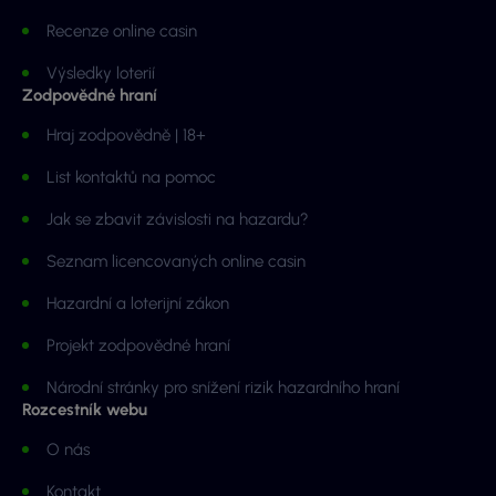
Recenze online casin
Výsledky loterií
Zodpovědné hraní
Hraj zodpovědně | 18+
List kontaktů na pomoc
Jak se zbavit závislosti na hazardu?
Seznam licencovaných online casin
Hazardní a loterijní zákon
Projekt zodpovědné hraní
Národní stránky pro snížení rizik hazardního hraní
Rozcestník webu
O nás
Kontakt