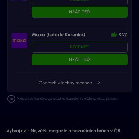
HRÁT TEĎ
Maxa (Loterie Korunka)
93%
RECENZE
HRÁT TEĎ
Zobrazit všechny recenze
Ministerstvo financí varuje: Účastí na hazardní hře může vzniknout závislost.
Vyhraj.cz - Největší magazín o hazardních hrách v ČR