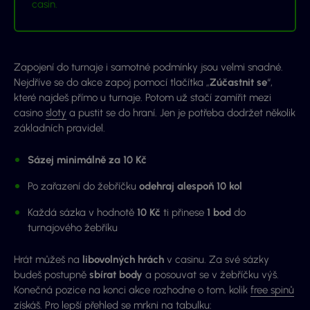
casin.
Zapojení do turnaje i samotné podmínky jsou velmi snadné.
Nejdříve se do akce zapoj pomocí tlačítka „
Zúčastnit se
“,
které najdeš přímo u turnaje. Potom už stačí zamířit mezi
casino
sloty
a pustit se do hraní. Jen je potřeba dodržet několik
základních pravidel.
Sázej minimálně za 10 Kč
Po zařazení do žebříčku
odehraj alespoň 10 kol
Každá sázka v hodnotě
10 Kč
ti přinese
1 bod
do
turnajového žebříku
Hrát můžeš na
libovolných hrách
v casinu. Za své sázky
budeš postupně
sbírat body
a
posouvat se v žebříčku výš
.
Konečná pozice na konci akce rozhodne o tom, kolik
free spinů
získáš. Pro lepší přehled se mrkni na tabulku: