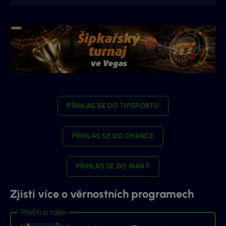
PŘIHLAS SE DO TIPSPORTU
PŘIHLAS SE DO CHANCE
PŘIHLAS SE DO MAXY
Zjisti více o věrnostních programech
Přečti si také