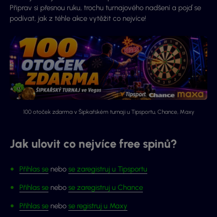
Připrav si přesnou ruku, trochu turnajového nadšení a pojď se
podívat, jak z téhle akce vytěžit co nejvíce!
100 otoček zdarma v Šipkařském turnaji u Tipsportu, Chance, Maxy
Jak ulovit co nejvíce free spinů?
Přihlas se
nebo
se zaregistruj u Tipsportu
Přihlas se
nebo
se zaregistruj u Chance
Přihlas se
nebo
se registruj u Maxy