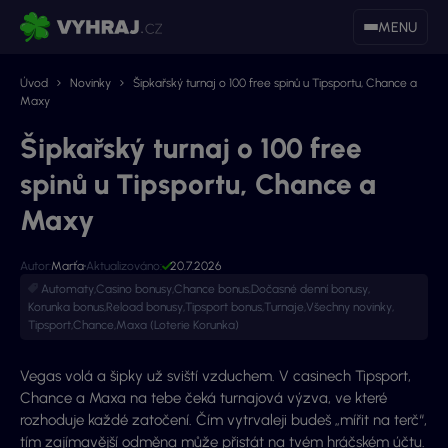
MENU
Úvod
Novinky
Šipkařský turnaj o 100 free spinů u Tipsportu, Chance a
Maxy
Šipkařský turnaj o 100 free
spinů u Tipsportu, Chance a
Maxy
Autor:
Marťa
Aktualizováno:
20.7.2026
Automaty
,
Casino bonusy
,
Chance bonus
,
Dočasné denní bonusy
,
Korunka bonus
,
Reload bonusy
,
Tipsport bonus
,
Turnaje
,
Všechny novinky
,
Tipsport
,
Chance
,
Maxa (Loterie Korunka)
Vegas volá a šipky už sviští vzduchem. V casinech Tipsport,
Chance a Maxa na tebe čeká turnajová výzva, ve které
rozhoduje každé zatočení. Čím vytrvaleji budeš „mířit na terč“,
tím zajímavější odměna může přistát na tvém hráčském účtu.