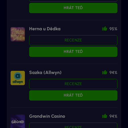
HRÁT TEĎ
Herna u Dědka
95%
RECENZE
HRÁT TEĎ
Sazka (Allwyn)
94%
RECENZE
HRÁT TEĎ
Grandwin Casino
94%
RECENZE