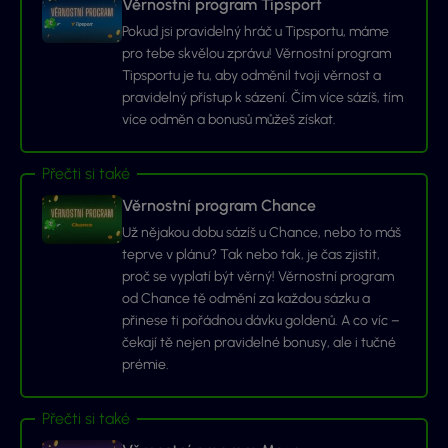
Věrnostní program Tipsport
Pokud jsi pravidelný hráč u Tipsportu, máme
pro tebe skvělou zprávu! Věrnostní program
Tipsportu je tu, aby odměnil tvoji věrnost a
pravidelný přístup k sázení. Čím více sázíš, tím
více odměn a bonusů můžeš získat.
Přečti si také
Věrnostní program Chance
Už nějakou dobu sázíš u Chance, nebo to máš
teprve v plánu? Tak nebo tak, je čas zjistit,
proč se vyplatí být věrný! Věrnostní program
od Chance tě odmění za každou sázku a
přinese ti pořádnou dávku goldenů. A co víc –
čekají tě nejen pravidelné bonusy, ale i tučné
prémie.
Přečti si také