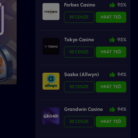
Forbes Casino
95%
RECENZE
HRÁT TEĎ
Tokyo Casino
95%
RECENZE
HRÁT TEĎ
Sazka (Allwyn)
94%
RECENZE
HRÁT TEĎ
Grandwin Casino
94%
RECENZE
HRÁT TEĎ