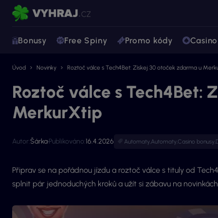
Bonusy
Free Spiny
Promo kódy
Casino
Úvod
Novinky
Roztoč válce s Tech4Bet: Získej 30 otoček zdarma u Merk
Roztoč válce s Tech4Bet: 
MerkurXtip
Autor:
Šárka
Publikováno:
16.4.2026
Automaty
,
Automaty
,
Casino bonusy
,
Připrav se na pořádnou jízdu a roztoč válce s tituly od Tech
splnit pár jednoduchých kroků a užít si zábavu na novinkác