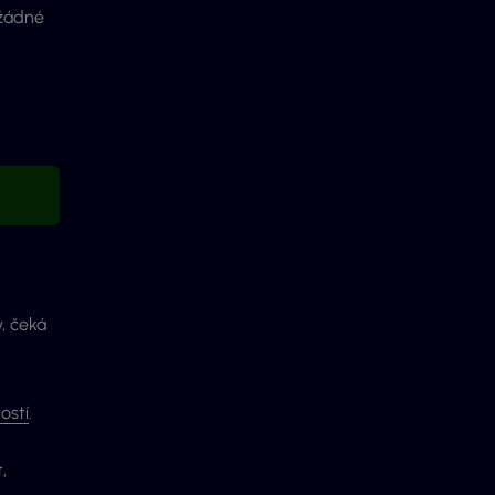
 žádné
, čeká
ostí
.
,