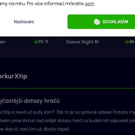
amy na míru. Pro více informací mrkněte
sem
.
Nastavení
SOUHLASÍM
een
93 %
Dance Night 81
86
MerkurXtip
jčastější dotazy hráčů
rXtip a nevíš už kudy kam? Tak to jsi na správné adrese! Protože m
 kterém jsme shrnuli nejčastější dotazy hráčů a budeš mít odpovědi p
 se dozvíš, nad čím už dlouho tápeš.