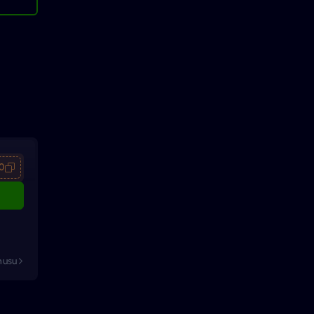
0
nusu