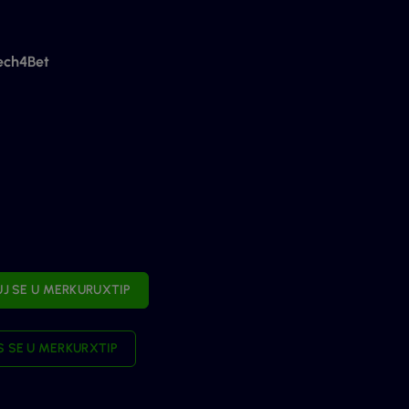
ech4Bet
J SE U MERKURUXTIP
S SE U MERKURXTIP