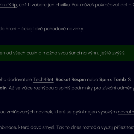
rkurXtip
, což ti zabere jen chvilku. Pak můžeš pokračovat dál –
do hraní – čekají dvě pohodové novinky.
n od všech casin a možná svou šanci na výhru ještě zvýšíš.
kého dodavatele
Tech4Bet
:
Rocket Respin
nebo
Spinx Tomb
. S
din
. Až se válce rozhýbou a splníš podmínky pro získání odměny
 dvou zmiňovaných novinek, které se pyšní nejen vysokým
návratn
binace, která dává smysl. Tak to dnes roztoč a využij příležitost