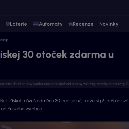
Loterie
Automaty
Recenze
Novinky
urXtip
Získej 30 otoček zdarma u
Dočasné denní bonusy
,
MerkurXtip bonus
,
Reload bonusy
,
Všechny novinky
,
MerkurXtip C
4Bet. Získat můžeš odměnu 30 free spinů, takže si přijdeš na své.
h od českého výrobce.