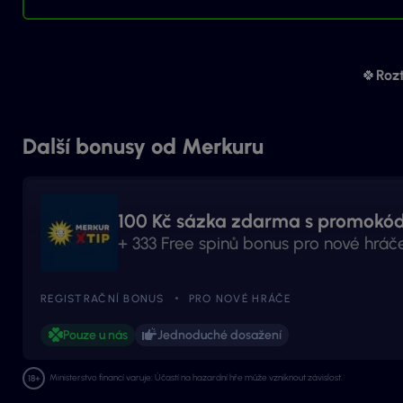
🍀
Rozt
Další bonusy od Merkuru
100 Kč sázka zdarma s promok
+ 333 Free spinů bonus pro nové hrá
REGISTRAČNÍ BONUS
PRO NOVÉ HRÁČE
Pouze u nás
Jednoduché dosažení
Ministerstvo financí varuje: Účastí na hazardní hře může vzniknout závislost.