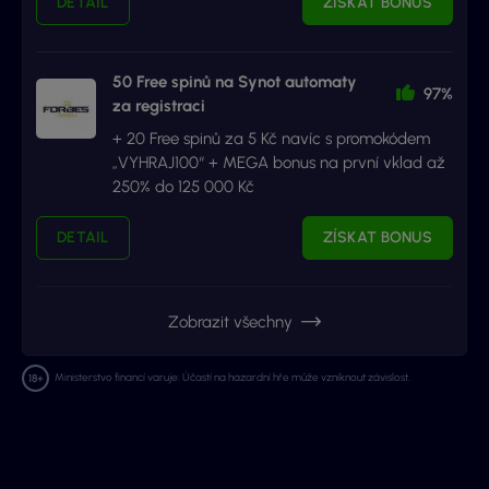
DETAIL
ZÍSKAT BONUS
50 Free spinů na Synot automaty
97%
za registraci
+ 20 Free spinů za 5 Kč navíc s promokódem
„VYHRAJ100“ + MEGA bonus na první vklad až
250% do 125 000 Kč
DETAIL
ZÍSKAT BONUS
Zobrazit všechny
Ministerstvo financí varuje: Účastí na hazardní hře může vzniknout závislost.