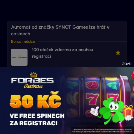
Automat od značky SYNOT Games lze hrát v
casinech
Bonus měsíce
100 otoček zdarma za pouhou
registraci
DETAIL
ZÍSKAT BONUS
400 Free spinů na 100 Hot WILD
97%
za registraci ZDARMA
+ 266 Free spinů na Betano HOT díky
promokódu „VYHRAJ“