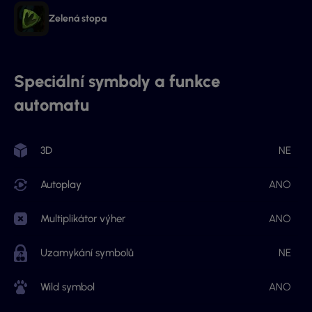
Zelená stopa
Speciální symboly a funkce
automatu
3D
NE
Autoplay
ANO
Multiplikátor výher
ANO
Uzamykání symbolů
NE
Wild symbol
ANO