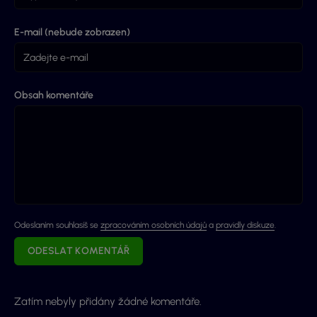
E-mail (nebude zobrazen)
Obsah komentáře
Odeslaním souhlasíš se
zpracováním osobních údajů
a
pravidly diskuze
.
ODESLAT KOMENTÁŘ
Zatím nebyly přidány žádné komentáře.