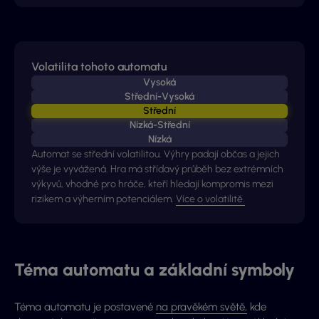
Volatilita tohoto automatu
Vysoká
Střední-Vysoká
Střední
Nízká-Střední
Nízká
Automat se střední volatilitou. Výhry padají občas a jejich
výše je vyvážená. Hra má střídavý průběh bez extrémních
výkyvů, vhodné pro hráče, kteří hledají kompromis mezi
rizikem a výherním potenciálem.
Více o volatilitě.
Téma automatu a základní symboly
Téma automatu je postavené
na pravěkém světě,
kde