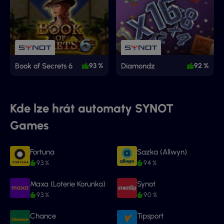
Book of Secrets 6
93 %
Diamondz
92 %
Kde lze hrát automaty SYNOT
Games
Fortuna
Sazka (Allwyn)
93 %
94 %
Maxa (Loterie Korunka)
Synot
93 %
90 %
Chance
Tipsport