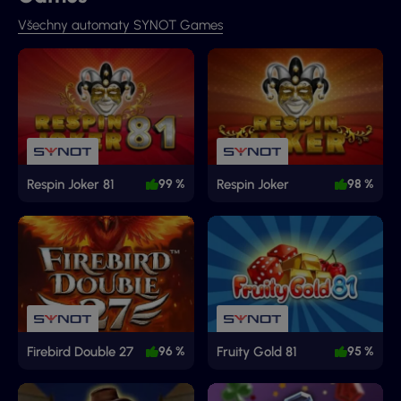
Všechny automaty SYNOT Games
Respin Joker 81
99 %
Respin Joker
98 %
Firebird Double 27
96 %
Fruity Gold 81
95 %