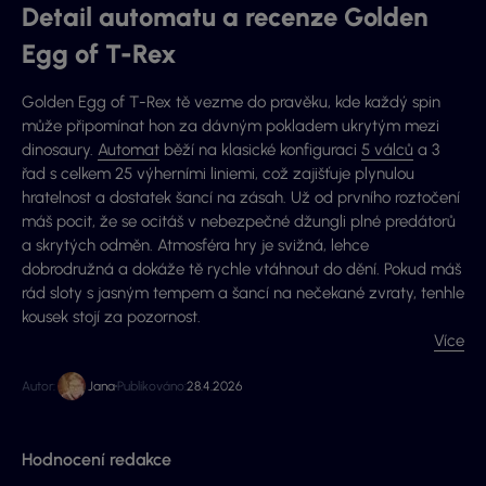
Detail automatu a recenze Golden
Egg of T-Rex
Golden Egg of T-Rex tě vezme do pravěku, kde každý spin
může připomínat hon za dávným pokladem ukrytým mezi
dinosaury.
Automat
běží na klasické konfiguraci
5 válců
a 3
řad s celkem 25 výherními liniemi, což zajišťuje plynulou
hratelnost a dostatek šancí na zásah. Už od prvního roztočení
máš pocit, že se ocitáš v nebezpečné džungli plné predátorů
a skrytých odměn. Atmosféra hry je svižná, lehce
dobrodružná a dokáže tě rychle vtáhnout do dění. Pokud máš
rád sloty s jasným tempem a šancí na nečekané zvraty, tenhle
kousek stojí za pozornost.
Více
Autor:
Jana
Publikováno:
28.4.2026
Hodnocení redakce