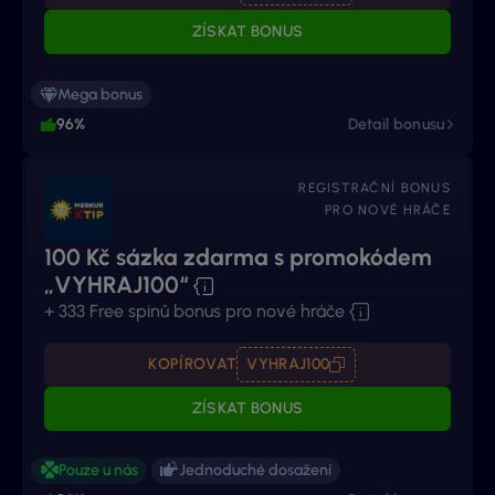
ZÍSKAT BONUS
Mega bonus
96%
Detail bonusu
REGISTRAČNÍ BONUS
PRO NOVÉ HRÁČE
100 Kč sázka zdarma s promokódem
„VYHRAJ100“
+ 333 Free spinů bonus pro nové hráče
KOPÍROVAT
VYHRAJ100
ZÍSKAT BONUS
Pouze u nás
Jednoduché dosažení