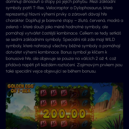
dominují dinosauři a stopy po jejich pohybu. Mezi základní
symboly patří T-Rex, Velociraptor a Dylophosaurus, které
reprezentují hlavní výherní prvky a zároveň dávají hře
charakter. Doplňují je barevné stopy – žlutá, červená, modrá a
zelená – které slouží jako méně hodnotné symboly, ale
pomáhají vytvářet častější kombinace. Celkem se tedy setkáš
se sedmi základními symboly. Speciální roli zde mají WILD
symboly, které nahrazují všechny běžné symboly a pomáhají
dotvářet výherní kombinace. Bonus symbol je klíčem k
bonusové hře, ale objevuje se pouze na válcích 2 až 4, což
přidává napětí při každém roztočení. Zajímavým prvkem jsou
také speciální vejce objevující se během bonusu.