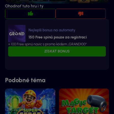
Ohodnoť tuto hru i ty
Nejlepší bonus na automaty
150 Free spinů pouze za registraci
+ 100 Free spinů navíc s promo kódem „GRAND100“
ZÍSKAT BONUS
Podobné téma