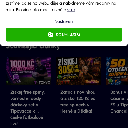
zjistíme, co se na webu děje a nabídneme vám reklamy na
Zdravím všechny! Jsem Nikča a soustředím se na
míru. Pro více informací mrkněte
sem
.
nejnovější bonusy, či události a také vás naučím vše o
nejoblíbenějších casinových hrách.
Více o autorovi
Nastavení
SOUHLASÍM
Související články
Získej free spiny,
Zatoč s novinkou
Bonus v 
věrnostní body i
a získej 120 Kč ve
Casinu: 
dárkový set v
free spinech v
FS u Tip
Tipovačce k 1.
Herně u Dědka!
Chance!
české fotbalové
lize!