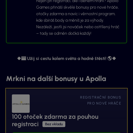
nejen při registraci, ale i během hraní? Apollo
Games přináší skvělé bonusy pro nové hráče,
otočky zdarma a navíc i věrnostní program,
kde sbíráš body a měníš je za výhody.
Nezáleží, jestli jsi nováček nebo ostřílený hráč
– tady se odměn dočká každý!
🍀🎰 Užij si cestu kolem světa a hodně štěstí! 🌎🍀
Mrkni na další bonusy u Apolla
REGISTRAČNÍ BONUS
PRO NOVÉ HRÁČE
100 otoček zdarma za pouhou
registraci
Bez vkladu