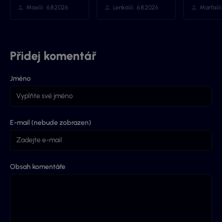
Max
6.8.2026
Lenka
6.8.2026
Marťa
Přidej komentář
Jméno
E-mail (nebude zobrazen)
Obsah komentáře