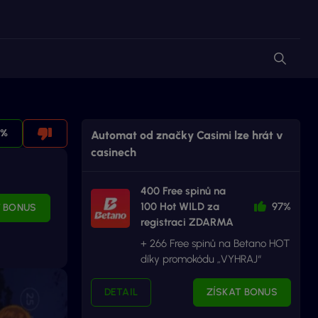
0%
Automat od značky Casimi lze hrát v
casinech
400 Free spinů na
100 Hot WILD za
97%
T BONUS
registraci ZDARMA
+ 266 Free spinů na Betano HOT
díky promokódu „VYHRAJ“
DETAIL
ZÍSKAT BONUS