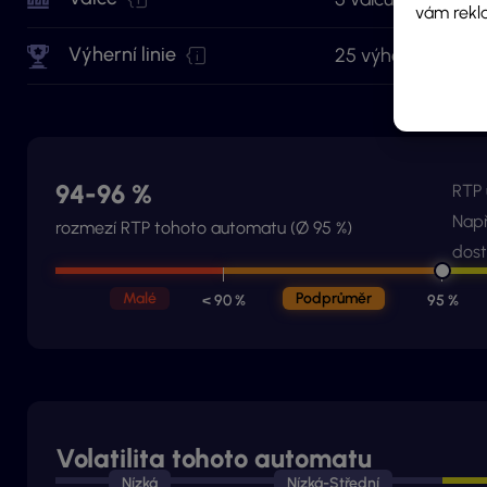
vám rekl
Výherní linie
25 výherních linií
94-96 %
RTP 
Např
rozmezí RTP tohoto automatu (Ø 95 %)
dost
Malé
Podprůměr
< 90 %
95 %
Volatilita tohoto automatu
Nízká
Nízká-Střední