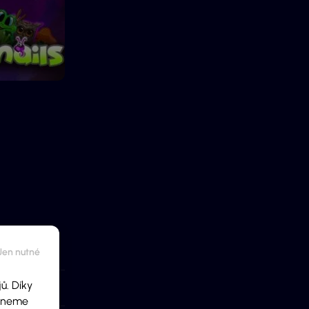
ů. Díky
ídneme