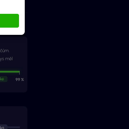
áčům.
bys měl
ké
99 %
ká