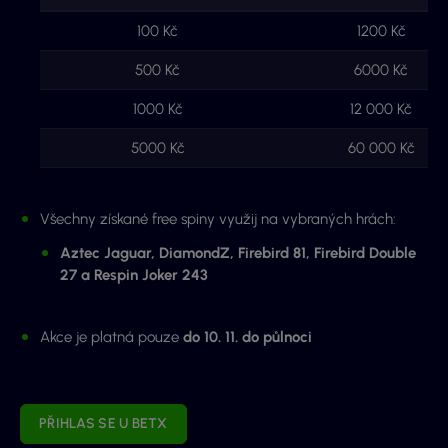
100 Kč
1200 Kč
500 Kč
6000 Kč
1000 Kč
12 000 Kč
5000 Kč
60 000 Kč
Všechny získané free spiny využij na vybraných hrách:
Aztec Jaguar, DiamondZ, Firebird 81, Firebird Double
27 a Respin Joker 243
Akce je platná pouze
do 10. 11. do půlnoci
PŘIHLAS SE U BETX