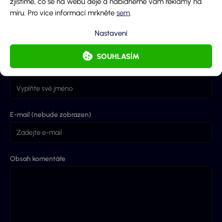
zjistíme, co se na webu děje a nabídneme vám reklamy na
míru. Pro více informací mrkněte
sem
.
Nastavení
Přidej komentář
SOUHLASÍM
Jméno
E-mail (nebude zobrazen)
Obsah komentáře