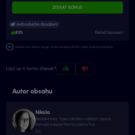
ZÍSKAT BONUS
Jednoduché dosažení
83%
Detail bonusu
Ministerstvo financí varuje: Účastí na hazardní hře může vzniknout závislost.
Líbil se ti tento článek?
Autor obsahu
Nikola
Redaktorka · Specialistka v oblasti casino
bonusů a expertka na casino hry