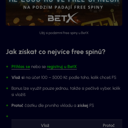
Užij si podzimní free spiny u BetX
Jak získat co nejvíce free spinů?
Přihlas se
nebo se
registruj u BetX
Vlož si
na účet 100 – 5000 Kč podle toho, kolik chceš FS
Bonus lze využít pouze jednou, takže si pečlivě vyber, kolik
si vložíš
Protoč
částku dle prvního vkladu a
získej
FS
Vlož
Protoč