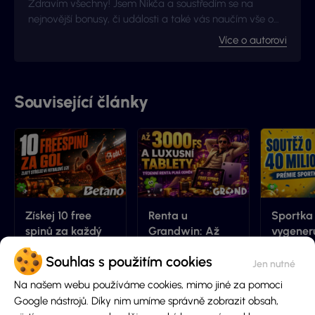
Zdravím všechny! Jsem Nikča a soustředím se na
nejnovější bonusy, či události a také vás naučím vše o
nejoblíbenějších casinových hrách.
Více o autorovi
Související články
Získej 10 free
Renta u
Sportka
spinů za každý
Grandwin: Až
vygener
gól svého
3000 FS denně
garanto
Souhlas s použitím cookies
favorita s akcí
na 7 dní + iPad
milionář
Zlatý střelec u
Air či jiné
se jední
Na našem webu používáme cookies, mimo jiné za pomoci
Betana!
odměny!
ty?
Google nástrojů. Díky nim umíme správně zobrazit obsah,
Max
7.8.2026
Marťa
7.8.2026
Barbora