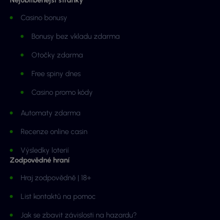
Nejoblíbenější stránky
Casino bonusy
Bonusy bez vkladu zdarma
Otočky zdarma
Free spiny dnes
Casino promo kódy
Automaty zdarma
Recenze online casin
Výsledky loterií
Zodpovědné hraní
Hraj zodpovědně | 18+
List kontaktů na pomoc
Jak se zbavit závislosti na hazardu?