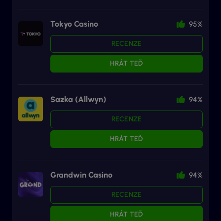
Tokyo Casino
95%
RECENZE
HRÁT TEĎ
Sazka (Allwyn)
94%
RECENZE
HRÁT TEĎ
Grandwin Casino
94%
RECENZE
HRÁT TEĎ