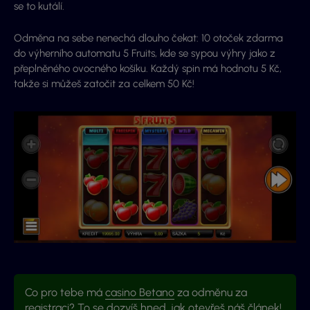
se to kutálí.
Odměna na sebe nenechá dlouho čekat: 10 otoček zdarma
do výherního automatu 5 Fruits, kde se sypou výhry jako z
přeplněného ovocného košíku. Každý spin má hodnotu 5 Kč,
takže si můžeš zatočit za celkem 50 Kč!
Co pro tebe má
casino Betano
za odměnu za
registraci? To se dozvíš hned, jak otevřeš náš článek!