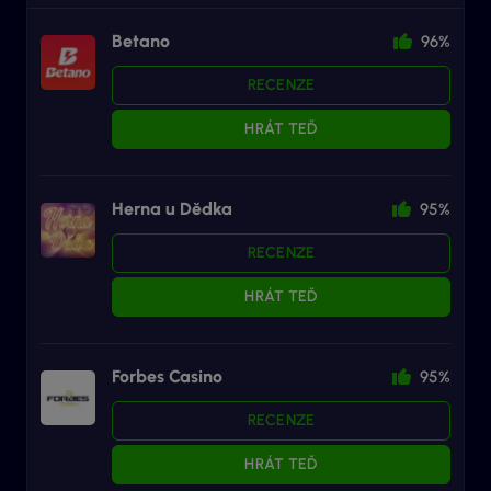
Betano
96%
RECENZE
HRÁT TEĎ
Herna u Dědka
95%
RECENZE
HRÁT TEĎ
Forbes Casino
95%
RECENZE
HRÁT TEĎ