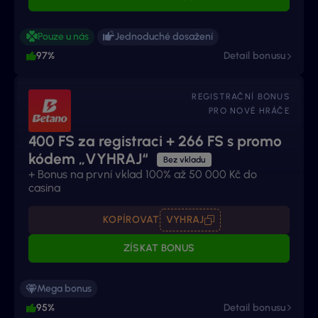
Pouze u nás
Jednoduché dosažení
97%
Detail bonusu
REGISTRAČNÍ BONUS
PRO NOVÉ HRÁČE
400 FS za registraci + 266 FS s promo
kódem „VYHRAJ“
Bez vkladu
+ Bonus na první vklad 100% až 50 000 Kč do
casina
KOPÍROVAT
VYHRAJ
ZÍSKAT BONUS
Mega bonus
95%
Detail bonusu