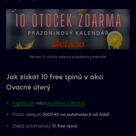
Betano 10 otoček zdarma prázdninový kalendář
Jak získat 10 free spinů v akci
Ovocné úterý
Registruj se
nebo
se přihlas u Betana
Protoč alespoň
3000 Kč na automatech od Adell
Získáš automaticky
10 free spinů