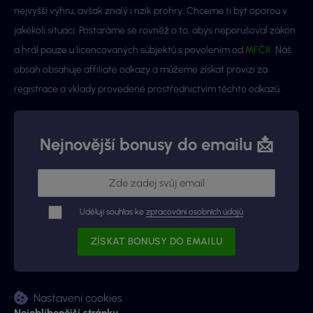
nejvyšší výhru, avšak znalý i rizik prohry. Chceme ti být oporou v
jakékoli situaci. Postaráme se rovněž o to, abys neporušoval zákon
a hrál pouze u licencovaných subjektů s povolením od
MFČR
. Náš
obsah obsahuje affiliate odkazy a můžeme získat provizi za
registrace a vklady provedené prostřednictvím těchto odkazů.
Nejnovější bonusy do emailu 📩
Uděluji souhlas ke
zpracování osobních údajů
Nastavení cookies