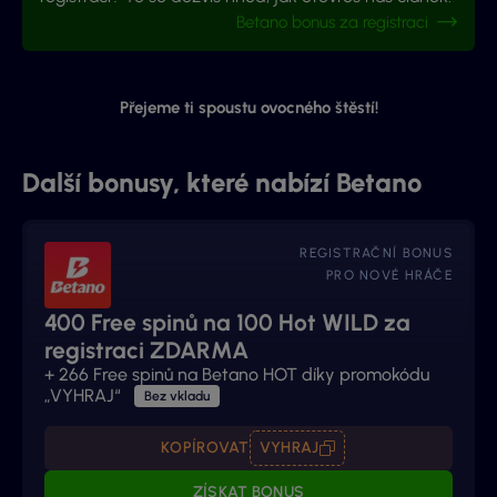
Betano bonus za registraci
Přejeme ti spoustu ovocného štěstí!
Další bonusy, které nabízí Betano
REGISTRAČNÍ BONUS
PRO NOVÉ HRÁČE
400 Free spinů na 100 Hot WILD za
registraci ZDARMA
+
266 Free spinů na Betano HOT díky promokódu
„VYHRAJ“
Bez vkladu
KOPÍROVAT
VYHRAJ
ZÍSKAT BONUS