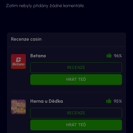
Zatím nebyly přidány žádné komentáře.
Recenze casin
Betano
96%
RECENZE
HRÁT TEĎ
Herna u Dědka
95%
RECENZE
HRÁT TEĎ