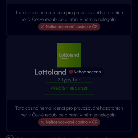
Toto casino nemá licenci pro provozování hazardních
her v České republice a hraní v něm je nelegální.
Nelicencované casino v ČR
Lottoland
Nehodnoceno
3 typy her
PŘEČÍST RECENZI
Toto casino nemá licenci pro provozování hazardních
her v České republice a hraní v něm je nelegální.
Nelicencované casino v ČR