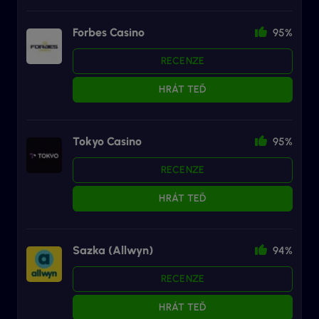
Forbes Casino
95%
RECENZE
HRÁT TEĎ
Tokyo Casino
95%
RECENZE
HRÁT TEĎ
Sazka (Allwyn)
94%
RECENZE
HRÁT TEĎ