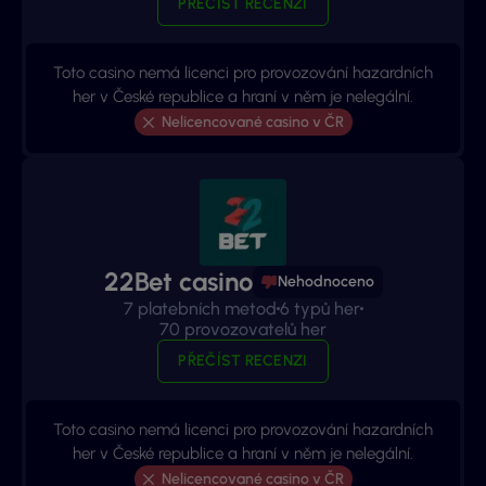
PŘEČÍST RECENZI
Toto casino nemá licenci pro provozování hazardních
her v České republice a hraní v něm je nelegální.
Nelicencované casino v ČR
22Bet casino
Nehodnoceno
7 platebních metod
6 typů her
70 provozovatelů her
PŘEČÍST RECENZI
Toto casino nemá licenci pro provozování hazardních
her v České republice a hraní v něm je nelegální.
Nelicencované casino v ČR