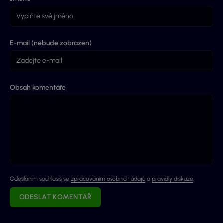
E-mail (nebude zobrazen)
Obsah komentáře
Odeslaním souhlasíš se
zpracováním osobních údajů
a
pravidly diskuze
.
ODESLAT KOMENTÁŘ