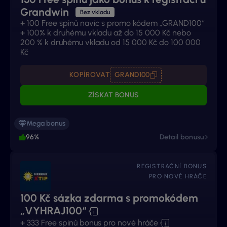
Grandwin
Bez vkladu
+ 100 Free spinů navíc s promo kódem „GRAND100“
+ 100% k druhému vkladu až do 15 000 Kč nebo
200 % k druhému vkladu od 15 000 Kč do 100 000
Kč
KOPÍROVAT
GRAND100
ZÍSKAT BONUS
Mega bonus
96%
Detail bonusu
REGISTRAČNÍ BONUS
PRO NOVÉ HRÁČE
100 Kč sázka zdarma s promokódem
„VYHRAJ100“
+ 333 Free spinů bonus pro nové hráče