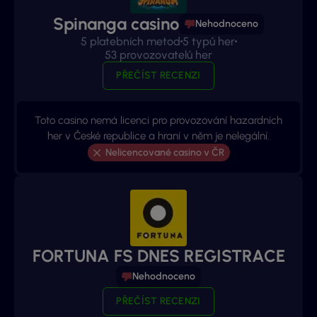
Spinanga casino
Nehodnoceno
5 platebních metod
5 typů her
53 provozovatelů her
PŘEČÍST RECENZI
Toto casino nemá licenci pro provozování hazardních
her v České republice a hraní v něm je nelegální.
Nelicencované casino v ČR
FORTUNA FS DNES REGISTRACE
Nehodnoceno
PŘEČÍST RECENZI