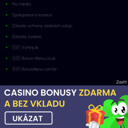
Pro média
Spolupráce a inzerce
Zásady ochrany osobních údajů
Zásady cookies
🇸🇰 Vyhraj.sk
🇬🇧 Bonus-Menu.co.uk
🇧🇷 BonusMenu.com.br
Sleduj Vyhraj.cz