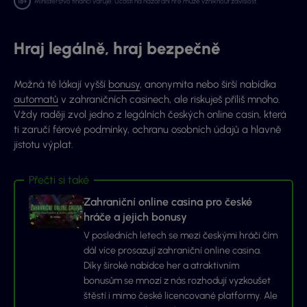
Ministerstvo financí varuje: Účastí na hazardní hře může vzniknout závislost.
Hraj legálně, hraj bezpečně
Možná tě lákají vyšší
bonusy
, anonymita nebo širší nabídka
automatů
v zahraničních casinech, ale riskuješ příliš mnoho.
Vždy raději zvol jedno z legálních českých online casin, která
ti zaručí férové podmínky, ochranu osobních údajů a hlavně
jistotu výplat.
Přečti si také
Zahraniční online casina pro české
hráče a jejich bonusy
V posledních letech se mezi českými hráči čím
dál více prosazují zahraniční online casina.
Díky široké nabídce her a atraktivním
bonusům se mnozí z nás rozhodují vyzkoušet
štěstí i mimo české licencované platformy. Ale