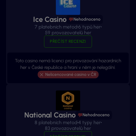
Ice Casino
Nehodnoceno
7 platebních metod
6 typů her
59 provozovatelů her
PŘEČÍST RECENZI
Toto casino nemá licenci pro provozování hazardních
her v České republice a hraní v něm je nelegální.
Nelicencované casino v ČR
National Casino
Nehodnoceno
8 platebních metod
4 typy her
83 provozovatelů her