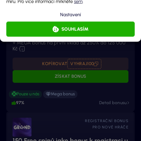
míru. Pro více informací mrkněte
sem
.
PRO NOVÉ HRÁČE
Nastavení
50 Free spinů na Synot automaty za
registraci
Bez vkladu
SOUHLASÍM
+ 20 Free spinů za 5 Kč navíc s promokódem
„VYHRAJ100“
+ MEGA bonus na první vklad až 250% do 125 000
Kč
KOPÍROVAT
VYHRAJ100
ZÍSKAT BONUS
Pouze u nás
Mega bonus
97%
Detail bonusu
REGISTRAČNÍ BONUS
PRO NOVÉ HRÁČE
150 Free spinů jako bonus k registraci u