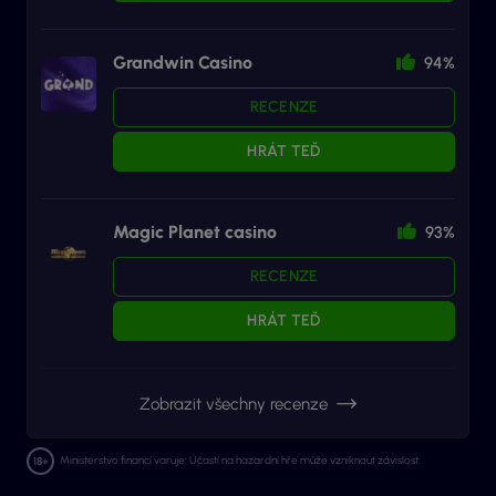
Grandwin Casino
94%
RECENZE
HRÁT TEĎ
Magic Planet casino
93%
RECENZE
HRÁT TEĎ
Zobrazit všechny recenze
Ministerstvo financí varuje: Účastí na hazardní hře může vzniknout závislost.