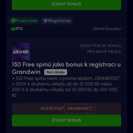
ZÍSKAT BONUS
Pouze u nás
Mega bonus
97%
Detail bonusu
REGISTRAČNÍ BONUS
PRO NOVÉ HRÁČE
150 Free spinů jako bonus k registraci u
Grandwin
Bez vkladu
+ 100 Free spinů navíc s promo kódem „GRAND100“
+ 100% k druhému vkladu až do 15 000 Kč nebo
200 % k druhému vkladu od 15 000 Kč do 100 000
Kč
KOPÍROVAT
GRAND100
ZÍSKAT BONUS