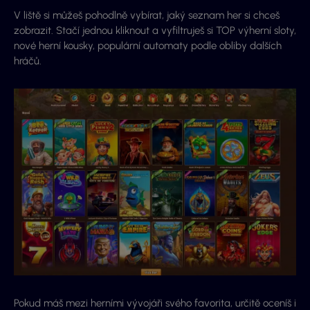
V liště si můžeš pohodlně vybírat, jaký seznam her si chceš
zobrazit. Stačí jednou kliknout a vyfiltruješ si TOP výherní sloty,
nové herní kousky, populární automaty podle obliby dalších
hráčů.
Pokud máš mezi herními vývojáři svého favorita, určitě oceníš i