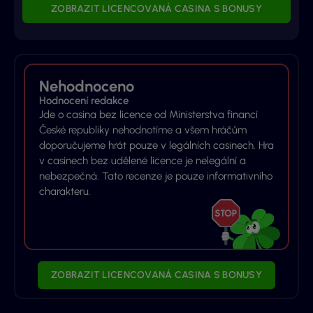
ZOBRAZIT LICENCOVANÁ CASINA S BONUSY
Nehodnoceno
Hodnocení redakce
Jde o casina bez licence od Ministerstva financí
České republiky nehodnotíme a všem hráčům
doporučujeme hrát pouze v legálních casinech. Hra
v casinech bez udělené licence je nelegální a
nebezpečná. Tato recenze je pouze informativního
charakteru.
ZOBRAZIT LICENCOVANÁ CASINA S BONUSY