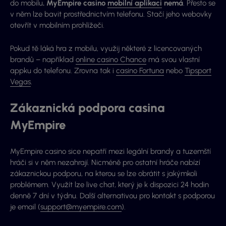
do mobilu
. MyEmpire casino
mobilní aplikaci
nemá
. Přesto se
v něm lze bavit prostřednictvím telefonu. Stačí jeho webovky
otevřít v mobilním prohlížeči.
Pokud tě láká hra z mobilu, využij některé z licencovaných
brandů – například
online casino Chance
má svou vlastní
appku do telefonu. Zrovna tak i
casino Fortuna
nebo
Tipsport
Vegas
.
Zákaznická podpora casina
MyEmpire
MyEmpire casino sice nepatří mezi legální brandy a tuzemští
hráči si v něm nezahrají. Nicméně pro ostatní hráče nabízí
zákaznickou podporu, na kterou se lze obrátit s jakýmkoli
problémem. Využít lze live chat, který je k dispozici 24 hodin
denně 7 dní v týdnu. Další alternativou pro kontakt s podporou
je email (
support@myempire.com
).