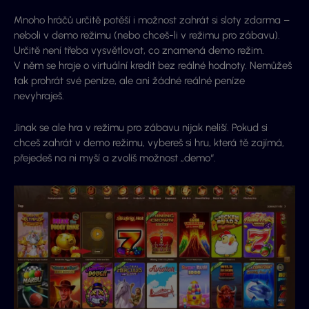
Mnoho hráčů určitě potěší i možnost zahrát si sloty zdarma –
neboli v demo režimu (nebo chceš-li v režimu pro zábavu).
Určitě není třeba vysvětlovat, co znamená demo režim.
V něm se hraje o virtuální kredit bez reálné hodnoty. Nemůžeš
tak prohrát své peníze, ale ani žádné reálné peníze
nevyhraješ.
Jinak se ale hra v režimu pro zábavu nijak neliší. Pokud si
chceš zahrát v demo režimu, vybereš si hru, která tě zajímá,
přejedeš na ni myší a zvolíš možnost „demo“.