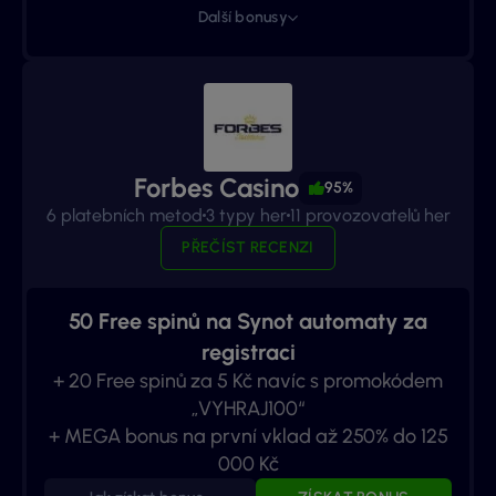
Další bonusy
Forbes Casino
95%
6 platebních metod
3 typy her
11 provozovatelů her
PŘEČÍST RECENZI
50 Free spinů na Synot automaty za
registraci
+ 20 Free spinů za 5 Kč navíc s promokódem
„VYHRAJ100“
+ MEGA bonus na první vklad až 250% do 125
000 Kč