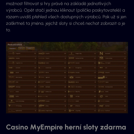
možnost filtrovat si hry právě na základě jednotlivých
výrobců. Opět stačí jednou kliknout (políčko poskytovatelé) a
rázem uvidíš přehled všech dostupných výrobců. Pak už si jen
zaškrtneš ta jména, jejichž sloty si chceš nechat zobrazit a je
to.
Casino MyEmpire herní sloty zdarma