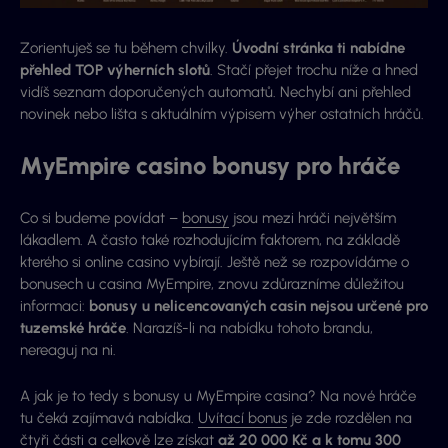
Zorientuješ se tu během chvilky.
Úvodní stránka ti nabídne
přehled TOP výherních slotů
. Stačí přejet trochu níže a hned
vidíš seznam doporučených automatů. Nechybí ani přehled
novinek nebo lišta s aktuálním výpisem výher ostatních hráčů.
MyEmpire casino bonusy pro hráče
Co si budeme povídat –
bonusy
jsou mezi hráči největším
lákadlem. A často také rozhodujícím faktorem, na základě
kterého si online casino vybírají. Ještě než se rozpovídáme o
bonusech u casina MyEmpire, znovu zdůrazníme důležitou
informaci:
bonusy u nelicencovaných casin nejsou určené pro
tuzemské hráče
. Narazíš-li na nabídku tohoto brandu,
nereaguj na ni.
A jak je to tedy s bonusy u MyEmpire casina? Na nové hráče
tu čeká zajímavá nabídka.
Uvítací bonus
je zde rozdělen na
čtyři části a celkově lze získat
až 20 000 Kč a k tomu 300