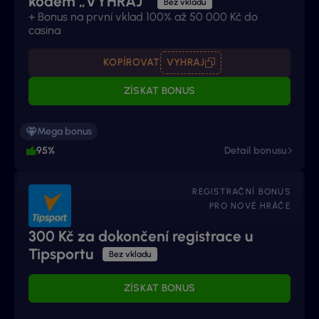
kódem „VYHRAJ“
Bez vkladu
+ Bonus na první vklad 100% až 50 000 Kč do
casina
KOPÍROVAT
VYHRAJ
ZÍSKAT BONUS
Mega bonus
95%
Detail bonusu
REGISTRAČNÍ BONUS
PRO NOVÉ HRÁČE
300 Kč za dokončení registrace u
Tipsportu
Bez vkladu
ZÍSKAT BONUS