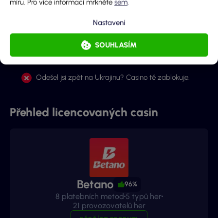
míru. Pro více informací mrkněte
sem
.
Nastavení
Takže platí jednoduché pravidlo:
SOUHLASÍM
Hraješ z Česka? Jen v CZ casinu s licencí.
Odešel jsi zpět na Ukrajinu? Casino tě zablokuje.
Přehled licencovaných casin
Betano
96%
8 platebních metod
5 typů her
21 provozovatelů her