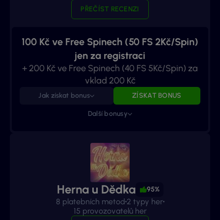
PŘEČÍST RECENZI
100 Kč ve Free Spinech (50 FS 2Kč/Spin)
jen za registraci
+ 200 Kč ve Free Spinech (40 FS 5Kč/Spin) za
vklad 200 Kč
Jak získat bonus
ZÍSKAT BONUS
Další bonusy
Herna u Dědka
95%
8 platebních metod
2 typy her
15 provozovatelů her