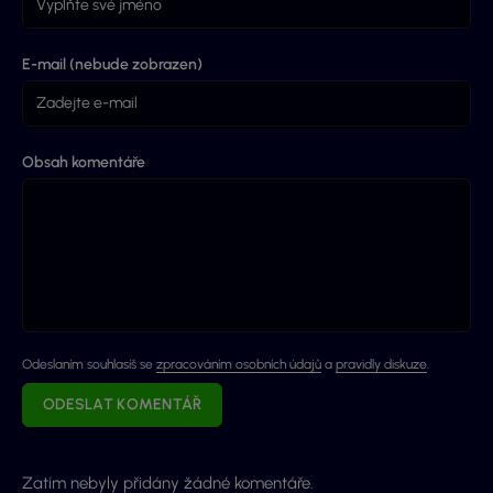
E-mail (nebude zobrazen)
Obsah komentáře
Odeslaním souhlasíš se
zpracováním osobních údajů
a
pravidly diskuze
.
ODESLAT KOMENTÁŘ
Zatím nebyly přidány žádné komentáře.