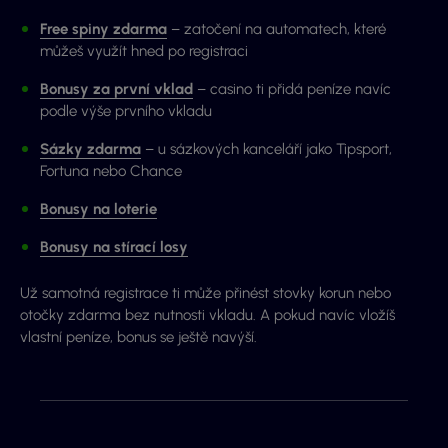
Free spiny zdarma
– zatočení na automatech, které
můžeš využít hned po registraci
Bonusy za první vklad
– casino ti přidá peníze navíc
podle výše prvního vkladu
Sázky zdarma
– u sázkových kanceláří jako Tipsport,
Fortuna nebo Chance
Bonusy na loterie
Bonusy na stírací losy
Už samotná registrace ti může přinést stovky korun nebo
otočky zdarma bez nutnosti vkladu. A pokud navíc vložíš
vlastní peníze, bonus se ještě navýší.