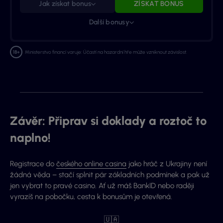
Jak získat bonus
ZÍSKAT BONUS
Další bonusy
Ministerstvo financí varuje: Účastí na hazardní hře může vzniknout závislost.
Závěr: Připrav si doklady a roztoč to
naplno!
Registrace do
českého online casina
jako hráč z Ukrajiny není
žádná věda – stačí splnit pár základních podmínek a pak už
jen vybrat to pravé casino. Ať už máš BankID nebo raději
vyrazíš na pobočku, cesta k bonusům je otevřená.
🇺🇦