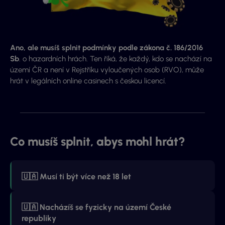
Ano, ale musíš splnit podmínky podle zákona č. 186/2016
Sb
. o hazardních hrách. Ten říká, že každý, kdo se nachází na
území ČR a není v Rejstříku vyloučených osob (RVO), může
hrát v legálních online casinech s českou licencí.
Co musíš splnit, abys mohl hrát?
🇺🇦 Musí ti být více než 18 let
🇺🇦 Nacházíš se fyzicky na území České
republiky