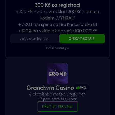
300 Kč za registraci
+ 100 FS + 50 Kč za vklad 300 Kč s promo
kódem „VYHRAJ“
+ 700 Free spinů na hru Kancelářská 81
+ 100% na vklad až do výše 100 000 Kč
Jak získat bonus
ZÍSKAT BONUS
Další bonusy
Grandwin Casino
94%
6 platebních metod
3 typy her
19 provozovatelů her
PŘEČÍST RECENZI