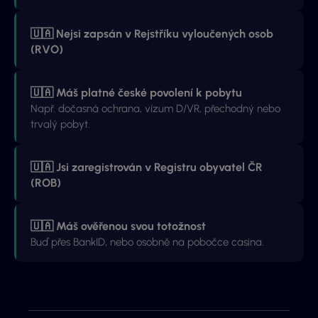
🇺🇦 Nejsi zapsán v Rejstříku vyloučených osob
(RVO)
🇺🇦 Máš platné české povolení k pobytu
Např. dočasná ochrana, vízum D/VR, přechodný nebo
trvalý pobyt.
🇺🇦 Jsi zaregistrován v Registru obyvatel ČR
(ROB)
🇺🇦 Máš ověřenou svou totožnost
Buď přes BankID, nebo osobně na pobočce casina.