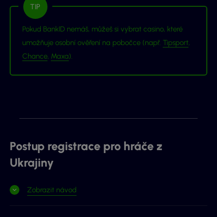
Pokud BankID nemáš, můžeš si vybrat casino, které
umožňuje osobní ověření na pobočce (např.
Tipsport
,
Chance
,
Maxa
).
Postup registrace pro hráče z
Ukrajiny
Zobrazit návod