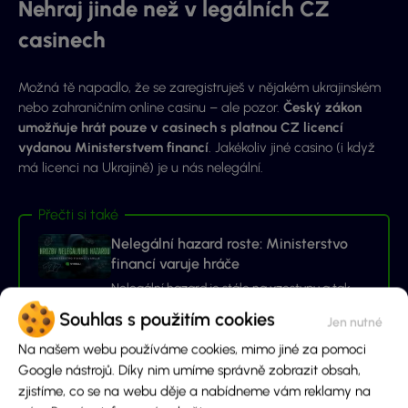
Nehraj jinde než v legálních CZ
casinech
Možná tě napadlo, že se zaregistruješ v nějakém ukrajinském
nebo zahraničním online casinu – ale pozor.
Český zákon
umožňuje hrát pouze v casinech s platnou CZ licencí
vydanou Ministerstvem financí
. Jakékoliv jiné casino (i když
má licenci na Ukrajině) je u nás nelegální.
Přečti si také
Nelegální hazard roste: Ministerstvo
financí varuje hráče
Nelegální hazard je stále na vzestupu a tak
není varování nikdy dost. Stále existují stovky
Souhlas s použitím cookies
hráčů, kteří se nechávají nalákat na výhodné
bonusy či hry s velkými výhrami. Ministerstvo
Na našem webu používáme cookies, mimo jiné za pomoci
financí tak klade důraz na hráče, aby
Google nástrojů. Díky nim umíme správně zobrazit obsah,
rozeznali hrozbu.
zjistíme, co se na webu děje a nabídneme vám reklamy na