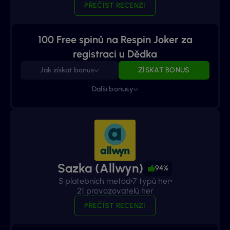
PŘEČÍST RECENZI
100 Free spinů na Respin Joker za
registraci u Dědka
Jak získat bonus
ZÍSKAT BONUS
Další bonusy
Sazka (Allwyn)
94%
5 platebních metod
7 typů her
21 provozovatelů her
PŘEČÍST RECENZI