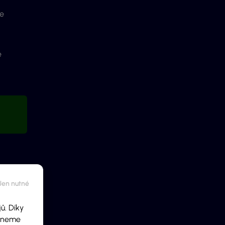
se
é
ů. Díky
ídneme