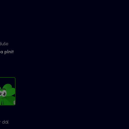
oduše
a plnit
 dál.