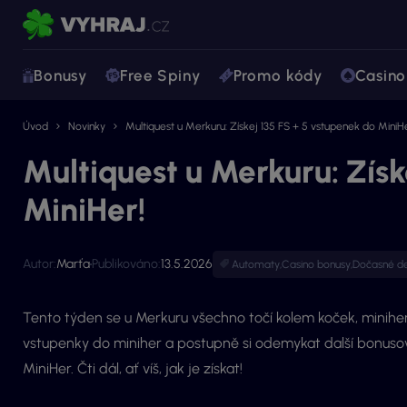
Bonusy
Free Spiny
Promo kódy
Casino
Úvod
Novinky
Multiquest u Merkuru: Získej 135 FS + 5 vstupenek do MiniHe
Multiquest u Merkuru: Získ
MiniHer!
Autor:
Marťa
Publikováno:
13.5.2026
Automaty
,
Casino bonusy
,
Dočasné de
Tento týden se u Merkuru všechno točí kolem koček, miniher a
vstupenky do miniher a postupně si odemykat další bonus
MiniHer. Čti dál, ať víš, jak je získat!