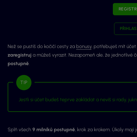
REGISTR
PŘIHLAS
Než se pustíš do kočičí cesty za
bonusy
, potřebuješ mít účet
zaregistruj
a můžeš vyrazit. Nezapomeň ale, že jednotlivé č
postupně
.
Jestli si účet budeš teprve zakládat a nevíš si rady, j
Splň všech
9 milníků postupně
, krok za krokem. Úkoly mají