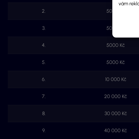
vám rekl
2.
5000 Kč
3.
5000 Kč
4.
5000 Kč
5.
5000 Kč
6.
10 000 Kč
7.
20 000 Kč
8.
30 000 Kč
9.
40 000 Kč