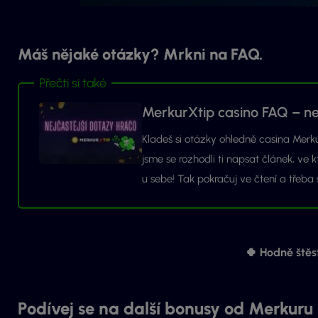
Máš nějaké otázky? Mrkni na FAQ.
Přečti si také
MerkurXtip casino FAQ – ne
Kladeš si otázky ohledně casina Merku
jsme se rozhodli ti napsat článek, ve
u sebe! Tak pokračuj ve čtení a třeba
🍀 Hodně štěst
Podívej se na další bonusy od Merkuru