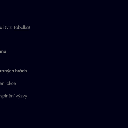
dí
(viz.
tabulka
)
pinů
raných hrách
ení akce
splnění výzvy