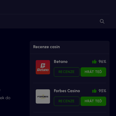
Recenze casin
Betano
96%
RECENZE
HRÁT TEĎ
t
Forbes Casino
95%
nek do
RECENZE
HRÁT TEĎ