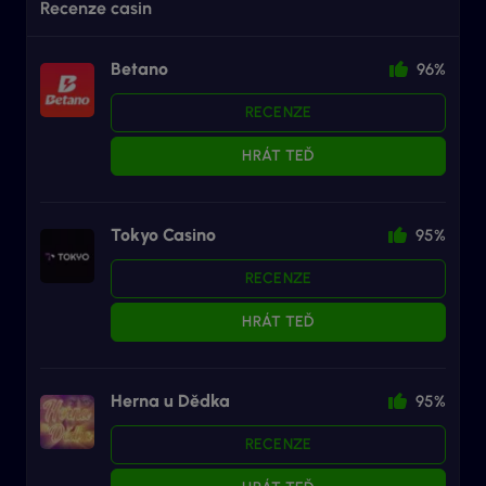
Recenze casin
Betano
96%
RECENZE
HRÁT TEĎ
Tokyo Casino
95%
RECENZE
HRÁT TEĎ
Herna u Dědka
95%
RECENZE