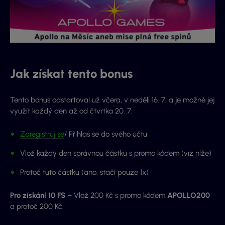
Jak získat tento bonus
Tento bonus odstartoval už včera, v neděli 16. 7. a je možné jej
využít každý den až od čtvrtka 20. 7.
Zaregistruj se
/ Přihlas se do svého účtu
Vlož každý den správnou částku s promo kódem (viz níže)
Protoč tuto částku (ano, stačí pouze 1x)
Pro získání 10 FS
– Vlož 200 Kč s promo kódem
APOLLO200
a protoč 200 Kč.