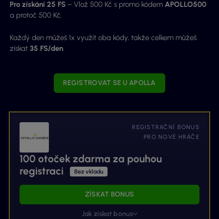
Pro získání 25 FS
– Vlož 500 Kč s promo kódem
APOLLO500
a protoč 500 Kč.
Každý den můžeš 1x využít oba kódy, takže celkem můžeš
získat
35 FS/den
.
REGISTROVAT SE U APOLLA
REGISTRAČNÍ BONUS
PRO NOVÉ HRÁČE
100 otoček zdarma za pouhou
registraci
Bez vkladu
ZÍSKAT BONUS
Jak získat bonus