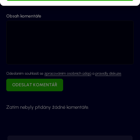
Obsah komentáře
Odeslaním souhlasíš se
zpracováním osobních údajů
a
pravidly diskuze
.
ODESLAT KOMENTÁŘ
Zatím nebyly přidány žádné komentáře.