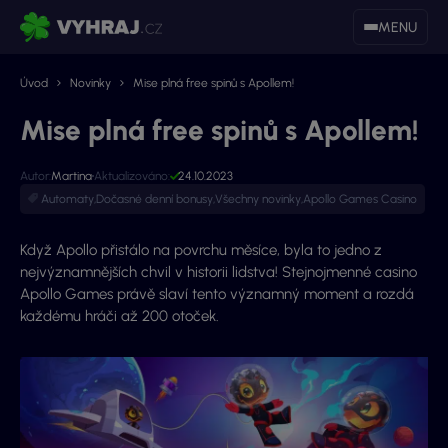
MENU
Úvod
Novinky
Mise plná free spinů s Apollem!
Mise plná free spinů s Apollem!
Autor:
Martina
Aktualizováno:
24.10.2023
Automaty
,
Dočasné denní bonusy
,
Všechny novinky
,
Apollo Games Casino
Když Apollo přistálo na povrchu měsíce, byla to jedno z
nejvýznamnějších chvil v historii lidstva! Stejnojmenné casino
Apollo Games právě slaví tento významný moment a rozdá
každému hráči až 200 otoček.