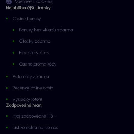
Nastavení cookies
Nejoblíbenější stránky
Casino bonusy
Bonusy bez vkladu zdarma
Otočky zdarma
Free spiny dnes
Casino promo kódy
Automaty zdarma
Recenze online casin
Výsledky loterií
Zodpovědné hraní
Hraj zodpovědně | 18+
List kontaktů na pomoc