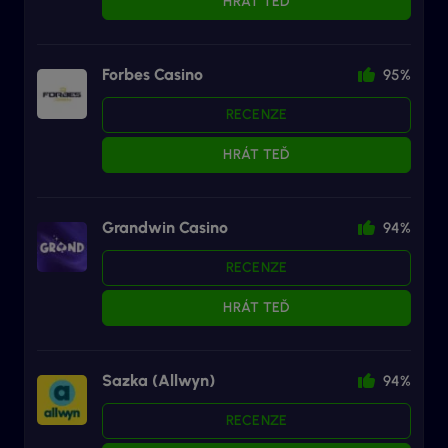
HRÁT TEĎ
Forbes Casino
95%
RECENZE
HRÁT TEĎ
Grandwin Casino
94%
RECENZE
HRÁT TEĎ
Sazka (Allwyn)
94%
RECENZE