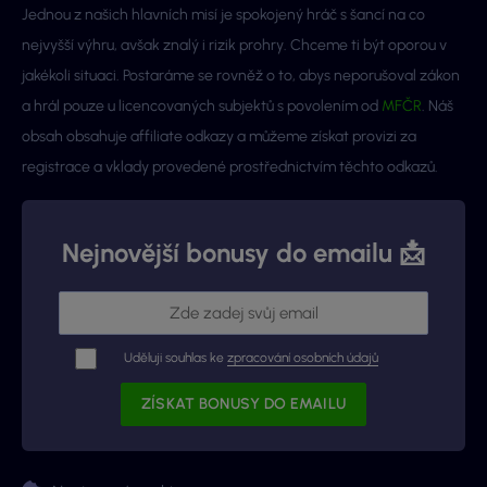
Jednou z našich hlavních misí je spokojený hráč s šancí na co
nejvyšší výhru, avšak znalý i rizik prohry. Chceme ti být oporou v
jakékoli situaci. Postaráme se rovněž o to, abys neporušoval zákon
a hrál pouze u licencovaných subjektů s povolením od
MFČR
. Náš
obsah obsahuje affiliate odkazy a můžeme získat provizi za
registrace a vklady provedené prostřednictvím těchto odkazů.
Nejnovější bonusy do emailu 📩
Uděluji souhlas ke
zpracování osobních údajů