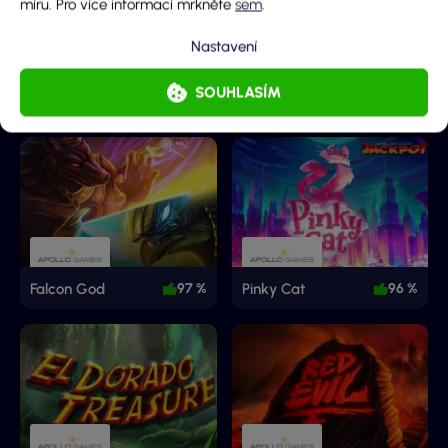
míru. Pro více informací mrkněte
sem
.
Nastavení
SOUHLASÍM
Pandora
97 %
Occultum 81
97 %
Falcon God
97 %
Pinky Cat
96 %