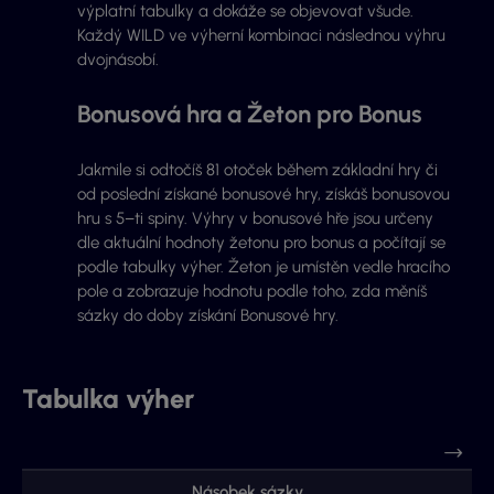
výplatní tabulky a dokáže se objevovat všude.
Každý WILD ve výherní kombinaci následnou výhru
dvojnásobí.
Bonusová hra a Žeton pro Bonus
Jakmile si odtočíš 81 otoček během základní hry či
od poslední získané bonusové hry, získáš bonusovou
hru s 5–ti spiny. Výhry v bonusové hře jsou určeny
dle aktuální hodnoty žetonu pro bonus a počítají se
podle tabulky výher. Žeton je umístěn vedle hracího
pole a zobrazuje hodnotu podle toho, zda měníš
sázky do doby získání Bonusové hry.
Tabulka výher
Násobek sázky