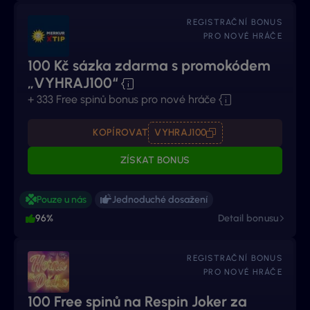
REGISTRAČNÍ BONUS
PRO NOVÉ HRÁČE
100 Kč sázka zdarma s promokódem
„VYHRAJ100“
+ 333 Free spinů bonus pro nové hráče
KOPÍROVAT
VYHRAJ100
ZÍSKAT BONUS
Pouze u nás
Jednoduché dosažení
96%
Detail bonusu
REGISTRAČNÍ BONUS
PRO NOVÉ HRÁČE
100 Free spinů na Respin Joker za