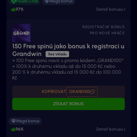
Pouze u nás
Mega bonus
97%
Detail bonusu
REGISTRAČNÍ BONUS
PRO NOVÉ HRÁČE
150 Free spinů jako bonus k registraci u
Grandwin
Bez vkladu
+ 100 Free spinů navíc s promo kódem „GRAND100“
+ 100% k druhému vkladu až do 15 000 Kč nebo
200 % k druhému vkladu od 15 000 Kč do 100 000
Kč
KOPÍROVAT
GRAND100
ZÍSKAT BONUS
Mega bonus
96%
Detail bonusu