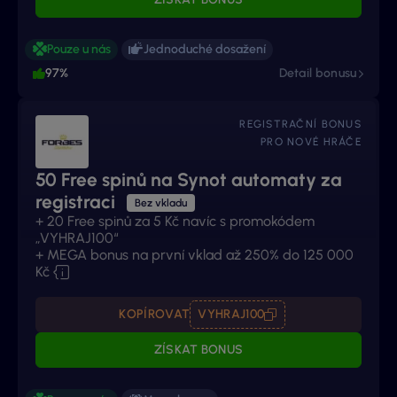
Pouze u nás
Jednoduché dosažení
97%
Detail bonusu
REGISTRAČNÍ BONUS
PRO NOVÉ HRÁČE
50 Free spinů na Synot automaty za
registraci
Bez vkladu
+ 20 Free spinů za 5 Kč navíc s promokódem
„VYHRAJ100“
+ MEGA bonus na první vklad až 250% do 125 000
Kč
KOPÍROVAT
VYHRAJ100
ZÍSKAT BONUS