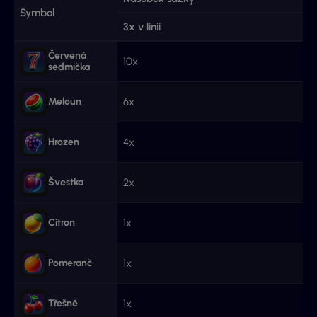
Symbol
3x v linii
Červená
10x
sedmička
Meloun
6x
Hrozen
4x
Švestka
2x
Citron
1x
Pomeranč
1x
Třešně
1x