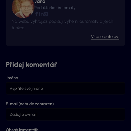
Jana
Redaktorka · Automaty
Na webu vyhraj.cz popisuji výherní automaty a jejich
funkce.
Více o autorovi
Přidej komentář
Jméno
E-mail (nebude zobrazen)
Obsah komentáře