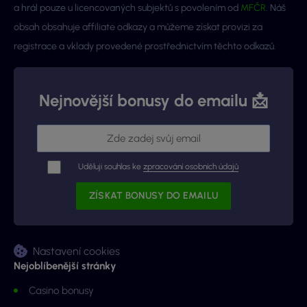
a hrál pouze u licencovaných subjektů s povolením od
MFČR
. Náš
obsah obsahuje affiliate odkazy a můžeme získat provizi za
registrace a vklady provedené prostřednictvím těchto odkazů.
Nejnovější bonusy do emailu 📩
Uděluji souhlas ke
zpracování osobních údajů
Nastavení cookies
Nejoblíbenější stránky
Casino bonusy