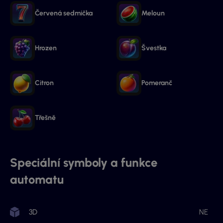
Červená sedmička
Meloun
Hrozen
Švestka
Citron
Pomeranč
Třešně
Speciální symboly a funkce
automatu
3D
NE