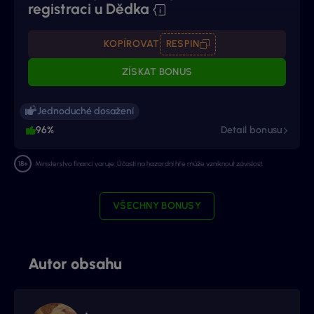
registraci u Dědka
KOPÍROVAT
RESPIN
ZÍSKAT BONUS
Jednoduché dosažení
96%
Detail bonusu
Ministerstvo financí varuje: Účastí na hazardní hře může vzniknout závislost.
VŠECHNY BONUSY
Autor obsahu