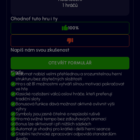
1
hráčů
Ohodnoť tuto hru i ty
100%
Napiš nám svou zkušenost
OTEVŘÍT FORMULÁŘ
Klady
Automat nabízí velmi přehlednou a srozumitelnou herní
strukturu bez zbytečných složitostí
Hra s až 81 možnostmi vytváří silnou motivaci pokračovat
ve hře
Klasické rozložení válců osloví hráče, kteří preferují
tradiční sloty
Bonusová funkce dává možnost aktivně ovlivnit výši
výhry
Symboly jsou jasně čitelné a nepůsobí rušivě
Hra má svižné tempo bez zdlouhavých animací
Bonus lze aktivovat i při nižších sázkách
Automat je vhodný pro krátké i delší herní seance
Stabilní technické zpracování odpovídá standardům
Apollo