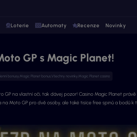
Loterie
Automaty
Recenze
Novinky
Moto GP s Magic Planet!
enní bonusy
,
Magic Planet bonus
,
Všechny novinky
,
Magic Planet casino
o GP na vlastní oči, tak dávej pozor! Casino Magic Planet právě
na Moto GP pro dvě osoby, ale také tisíce free spinů a bodů k 