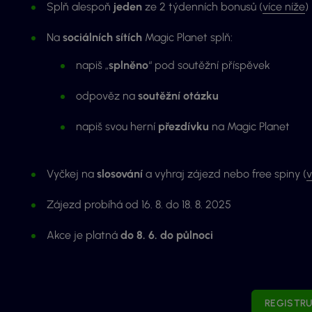
Splň alespoň
jeden
ze 2 týdenních bonusů (
více níže
)
Na
sociálních sítích
Magic Planet splň:
napiš „
splněno
“ pod soutěžní příspěvek
odpověz na
soutěžní otázku
napiš svou herní
přezdívku
na Magic Planet
Vyčkej na
slosování
a vyhraj zájezd nebo free spiny (
v
Zájezd probíhá od 16. 8. do 18. 8. 2025
Akce je platná
do 8. 6. do půlnoci
REGISTRU