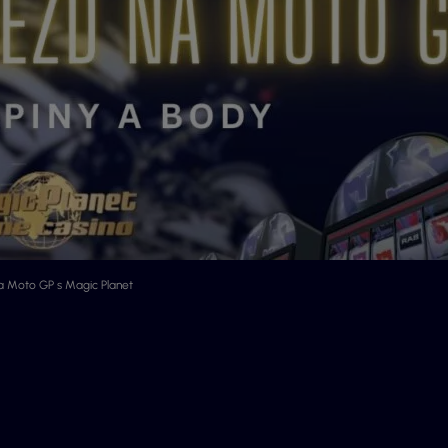
na Moto GP s Magic Planet