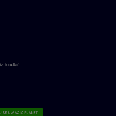
iz. tabulka
)
J SE U MAGIC PLANET