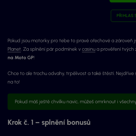
PŘIHLAS 
Pokud jsou motorky pro tebe to pravé ořechové a zároveň jsi 
Planet
. Za splnění pár podmínek v
casinu
a prověření tvých 
na Moto GP
!
Chce to ale trochu odvahy, trpělivost a také štěstí. Nejdříve
na to!
Pokud máš ještě chvilku navíc, můžeš omrknout i všechn
Krok č. 1 – splnění bonusů