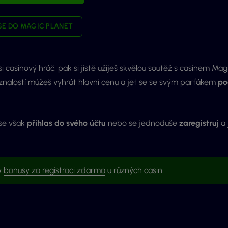
SE DO MAGIC PLANET
casinový hráč, pak si jistě užiješ skvělou soutěž s
casinem Mag
znalostí můžeš vyhrát hlavní cenu a jet se se svým parťákem
po
 se však
přihlas do svého účtu
nebo se jednoduše
zaregistruj
a 
y
bonusy za registraci zdarma
u různých casin.