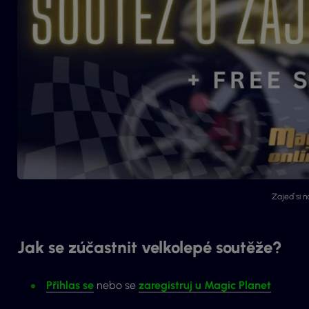
Zajeď si 
Jak se zúčastnit velkolepé soutěže?
Přihlas se
nebo se
zaregistruj u Magic Planet