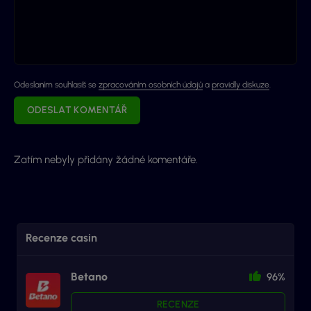
Odeslaním souhlasíš se
zpracováním osobních údajů
a
pravidly diskuze
.
ODESLAT KOMENTÁŘ
Zatím nebyly přidány žádné komentáře.
Recenze casin
Betano
96%
RECENZE