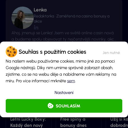
Lenka
Redaktorka · Zaměřená na casino bonusy a
akce
Ahoj, jmenuji se Lenka! Jsem ve světě online casin nová
a budeme spolu objevovat ty nejčerstvější novinky, akce
a bonusy.
Více o autorovi
Souhlas s použitím cookies
Na našem webu používáme cookies, mimo jiné za pomoci
Google nástrojů. Díky nim umíme správně zobrazit obsah,
Související články
zjistíme, co se na webu děje a nabídneme vám reklamy na
míru. Pro více informací mrkněte
sem
.
Nastavení
SOUHLASÍM
Letní Lucky Boxy:
Free spiny a
Užij si k
Každý den nový
bonusy dnes
dobrodru