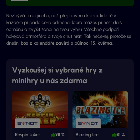
Nezbývá ti nic jiného, než přejít rovnou k akci, kde tě v
každém případě čeká odměna, která můžeš přinést další
odměnu a zvýšit šanci na tvou výhru. Všechno podpoří
hokejová atmosféra a tvoje chuť hrát. Tak nečekej, protože se
dnešní
box z kalendáře zavírá o půlnoci 15. května
.
Vyzkoušej si vybrané hry z
minihry u nás zdarma
Respin Joker
98 %
Blazing Ice
81 %