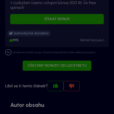
+ Luckybet casino vstupní bonus 500 Kč ve free
spinech
ZÍSKAT BONUS
Jednoduché dosažení
91%
Detail bonusu
Ministerstvo financí varuje: Účastí na hazardní hře může vzniknout závislost.
VŠECHNY BONUSY OD LUCKYBETU
Líbil se ti tento článek?
Autor obsahu