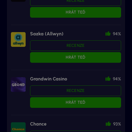
RECENZE
HRÁT TEĎ
Sazka (Allwyn)
94%
RECENZE
HRÁT TEĎ
Grandwin Casino
94%
RECENZE
HRÁT TEĎ
Chance
93%