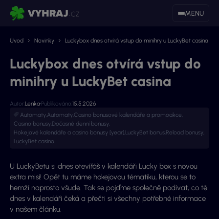
MENU
Úvod
Novinky
Luckybox dnes otvírá vstup do minihry u LuckyBet casina
Luckybox dnes otvírá vstup do
minihry u LuckyBet casina
Autor:
Lenka
Publikováno:
15.5.2026
Automaty
,
Automaty
,
Casino bonusové kalendáře a promoakce
,
Casino bonusy
,
Dočasné denní bonusy
,
Hokejové kalendáře a casino bonusy [year]
,
LuckyBet bonus
,
Reload bonusy
,
LuckyBet casino
U LuckyBetu si dnes otevířáš v kalendáři Lucky box s novou
extra misí! Opět tu máme hokejovou tématiku, kterou se to
hemží naprosto všude. Tak se pojďme společně podívat, co tě
dnes v kalendáři čeká a přečti si všechny potřebné informace
v našem článku.