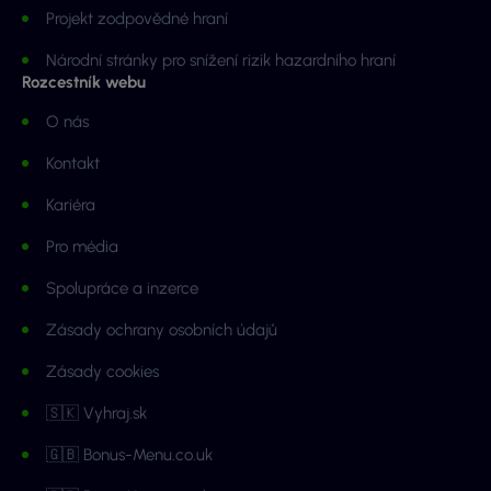
Projekt zodpovědné hraní
Národní stránky pro snížení rizik hazardního hraní
Rozcestník webu
O nás
Kontakt
Kariéra
Pro média
Spolupráce a inzerce
Zásady ochrany osobních údajů
Zásady cookies
🇸🇰 Vyhraj.sk
🇬🇧 Bonus-Menu.co.uk