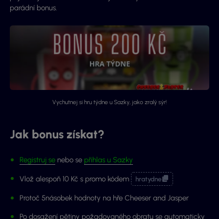
parádní bonus.
Vychutnej si hru týdne u Sazky, jako zralý sýr!
Jak bonus získat?
Registruj se
nebo se
přihlas u Sazky
Vlož alespoň 10 Kč s promo kódem
hratydne
Protoč 5násobek hodnoty na hře Cheeser and Jasper
Po dosažení pětiny požadovaného obratu se automaticky