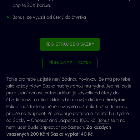
připíše 20% bonusu
Bonus lze využít od úterý do čtvrtka
REGISTRUJ SE U SAZKY
PŘIHLAS SE U SAZKY
Tohle pro tebe už jistě není žádnou novinkou, že má pro tebe
jako každý týden
Sazka
nachystanou hru týdne. Jediné, co je
pro získání bonusu nutné udělat, je kdykoliv od úterý do
čtvrtka vložit on-line vklad s bonusovým kódem „
hratydne“
.
Pokud máš tohle splněné nezbývá než čekat až se ti bonus
připíše na tvůj účet. Při čekání je potřeba si zahrát hru týdne
od Sazky – Cheeser and Jasper za 1000 Kč.
Bonus
se ti na
herní účet bude připisovat po částech.
Za každých
vsazených 200 Kč ti Sazka vyplatí 40 Kč
.