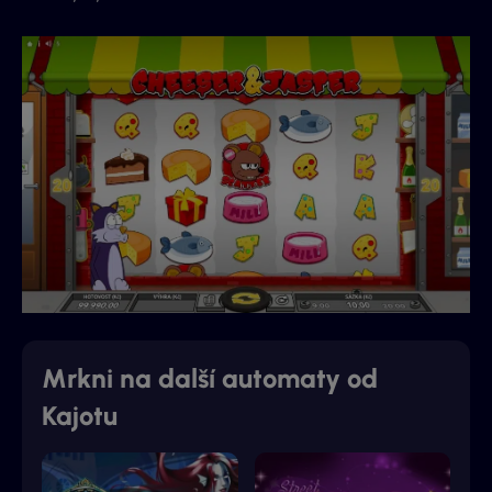
Mrkni na další automaty od
Kajotu