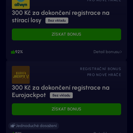
300 Kč za dokončení registrace na
stírací losy
Bez vkladu
ZÍSKAT BONUS
92%
Detail bonusu
REGISTRAČNÍ BONUS
PRO NOVÉ HRÁČE
300 Kč za dokončení registrace na
Eurojackpot
Bez vkladu
ZÍSKAT BONUS
Jednoduché dosažení