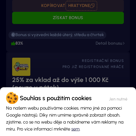
KOPÍROVAT
HRATYDNE
ZÍSKAT BONUS
Bonus si vyzvedni každé úterý, středu a čtvrtek
83%
Detail bonusu
REGISTRAČNÍ BONUS
PRO JIŽ REGISTROVANÉ HRÁČE
25% za vklad až do výše 1 000 Kč
(pouze v pátek)
Souhlas s použitím cookies
KOPÍROVAT
PATEK25
Na našem webu používáme cookies, mimo jiné za pomoci
ZÍSKAT BONUS
Google nástrojů. Díky nim umíme správně zobrazit obsah,
zjistíme, co se na webu děje a nabídneme vám reklamy na
míru. Pro více informací mrkněte
sem
.
Platí každý pátek