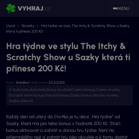
MENU
Úvod
Novinky
Hra týdne ve stylu The Itchy & Scratchy Show u Sazky
která ti přinese 200 Kč!
Hra týdne ve stylu The Itchy &
Scratchy Show u Sazky která ti
přinese 200 Kč!
Autor:
Anežka
Publikováno:
25.6.2024
Automaty
,
Automaty
,
Bonus za vklad
,
Casino bonusy
,
Casino novinky
,
Dočasné denní bonusy
,
Reload bonusy
,
Sazka bonus
,
Všechny novinky
,
Sazka (Allwyn)
Každý den od úterý do čtvrtka je tu akce ,,Hra týdne“ od
Sazky, která má pro tebe bonus v hodnotě 200 Kč. Stačí
bonus aktivovat a zahrát si danou hru týdne. Není nic
příjemnějšího než si zahrát hru jako obvykle a k tomu dostat