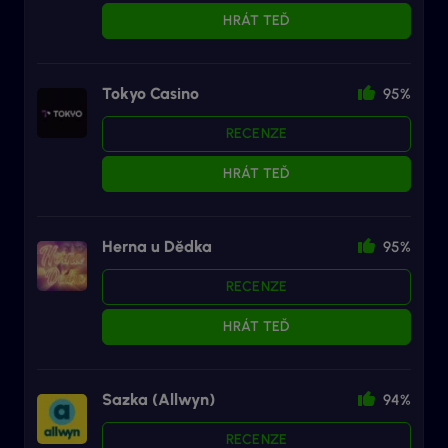
HRÁT TEĎ
Tokyo Casino
95%
RECENZE
HRÁT TEĎ
Herna u Dědka
95%
RECENZE
HRÁT TEĎ
Sazka (Allwyn)
94%
RECENZE