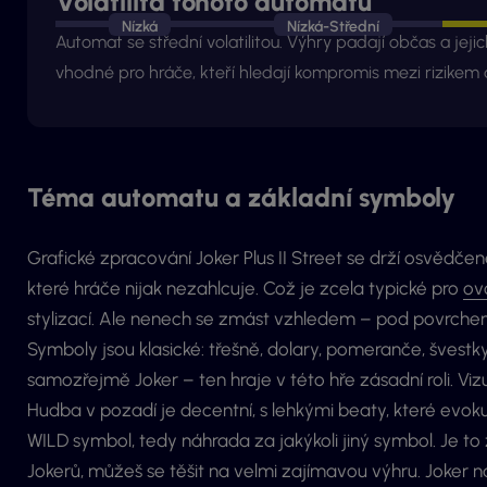
Volatilita tohoto automatu
Nízká
Nízká-Střední
Automat se střední volatilitou. Výhry padají občas a je
vhodné pro hráče, kteří hledají kompromis mezi rizikem
Téma automatu a základní symboly
Grafické zpracování Joker Plus II Street se drží osvěd
které hráče nijak nezahlcuje. Což je zcela typické pro
ov
stylizací. Ale nenech se zmást vzhledem – pod povrchem 
Symboly jsou klasické: třešně, dolary, pomeranče, švest
samozřejmě Joker – ten hraje v této hře zásadní roli. Vi
Hudba v pozadí je decentní, s lehkými beaty, které evoku
WILD symbol, tedy náhrada za jakýkoli jiný symbol. Je to
Jokerů, můžeš se těšit na velmi zajímavou výhru. Joker na