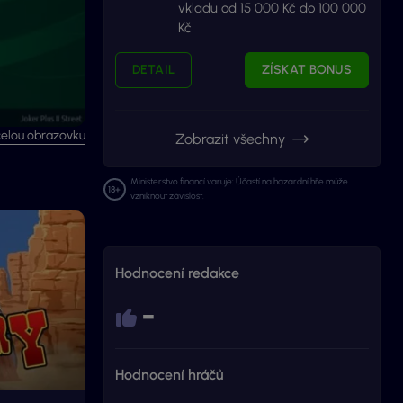
vkladu od 15 000 Kč do 100 000
Kč
DETAIL
ZÍSKAT BONUS
Zmenšit
celou obrazovku
Zobrazit všechny
Ministerstvo financí varuje: Účastí na hazardní hře může
vzniknout závislost.
Hodnocení redakce
-
Hodnocení hráčů