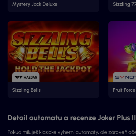
Mystery Jack Deluxe
Sizzling 7
Sizzling Bells
Fruit Force
Detail automatu a recenze Joker Plus II
Pokud miluješ klasické výherní automaty, ale zároveň oče