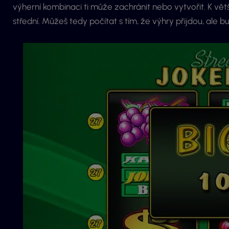
výherní kombinaci ti může zachránit nebo vytvořit. K vě
střední. Můžeš tedy počítat s tím, že výhry přijdou, ale bu