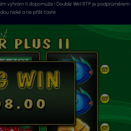
tším výhrám ti dopomůže i Double Win! RTP je podprůměrem a 
dou nízké a ne příliš časté.