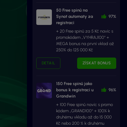
50 Free spinů na
Synot automaty za
97%
registraci
+ 20 Free spinů za 5 Kč navíc s
promokódem „VYHRAJ100“ +
MEGA bonus na první vklad až
250% do 125 000 Kč
DETAIL
ZÍSKAT BONUS
150 Free spinů jako
bonus k registraci u
96%
Grandwin
+ 100 Free spinů navíc s promo
kódem „GRAND100“ + 100% k
druhému vkladu až do 15 000
Kč nebo 200 % k druhému