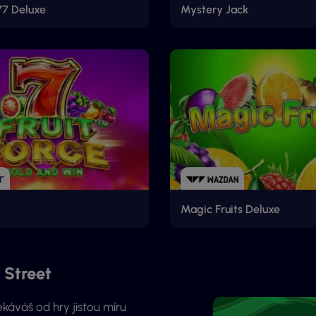
77 Deluxe
Mystery Jack
Magic Fruits Deluxe
 Street
káváš od hry jistou míru