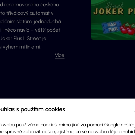
eet od renomovaného českého
nto
tříválcový automat
v
radičním slotům: jednoduchá
 i něco navíc – větší počet
oker Plus II Street je
výherními liniemi.
Více
uhlas s použitím cookies
Témata
Ovoce
 webu používáme cookies, mimo jiné za pomoci Google nástroj
Volatilita
Střední
e správně zobrazit obsah, zjistíme, co se na webu děje a nab