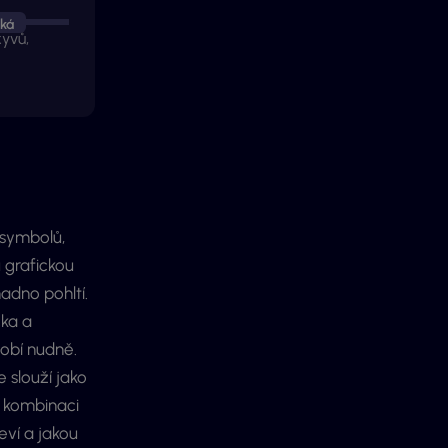
ká
kyvů,
 symbolů,
u grafickou
adno pohltí.
čka a
sobí nudně.
 slouží jako
t kombinaci
eví a jakou