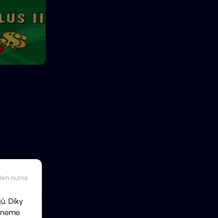
ů. Díky
ídneme