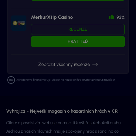
MerkurXtip Casino
93%
RECENZE
HRÁT TEĎ
Zobrazit všechny recenze
Ministerstvo financí varuje: Účastí na hazardní hře může vzniknout závislost.
Vyhraj.cz - Největší magazín o hazardních hrách v ČR
Cílem a poselstvím webu je pomoci ti k výhře jakéhokoli druhu.
Jednou z našich hlavních misí je spokojený hráč s šancí na co