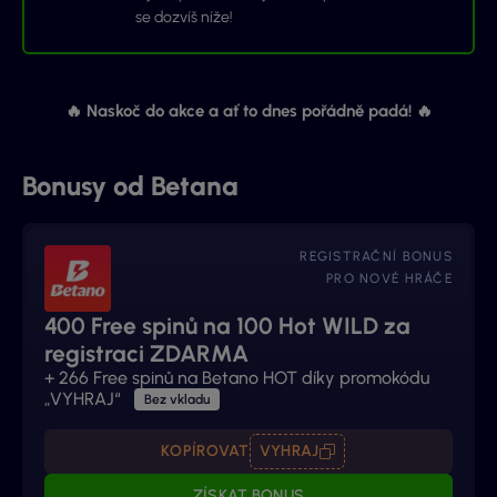
se dozvíš níže!
🔥 Naskoč do akce a ať to dnes pořádně padá! 🔥
Bonusy od Betana
REGISTRAČNÍ BONUS
PRO NOVÉ HRÁČE
400 Free spinů na 100 Hot WILD za
registraci ZDARMA
+
266 Free spinů na Betano HOT díky promokódu
„VYHRAJ“
Bez vkladu
KOPÍROVAT
VYHRAJ
ZÍSKAT BONUS