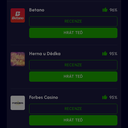
Betano
96%
RECENZE
HRÁT TEĎ
Herna u Dědka
95%
RECENZE
HRÁT TEĎ
Forbes Casino
95%
RECENZE
HRÁT TEĎ