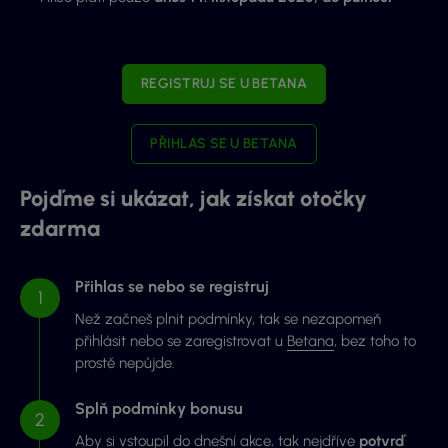
REGISTRUJ SE U BETANA
PŘIHLAS SE U BETANA
Pojďme si ukázat, jak získat otočky
zdarma
Přihlas se nebo se registruj
Než začneš plnit podmínky, tak se nezapomeň
přihlásit nebo se zaregistrovat
u
Betana
, bez toho to
prostě nepůjde.
Splň podmínky bonusu
Aby si vstoupil do dnešní akce, tak nejdříve
potvrď