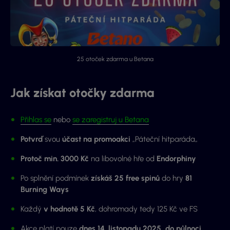
25 otoček zdarma u Betana
Jak získat otočky zdarma
Přihlas se
nebo
se zaregistruj u Betana
Potvrď
svou
účast na promoakci
„
Páteční hitparáda
„
Protoč min. 3000 Kč
na
libovolné hře
od
Endorphiny
Po splnění podmínek
získáš 25 free spinů
do hry
81
Burning Ways
Každý
v hodnotě 5 Kč
, dohromady tedy
125 Kč ve FS
Akce platí pouze
dnes 14. listopadu 2025, do půlnoci