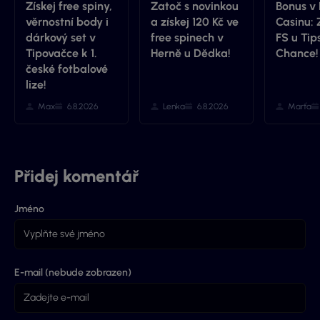
Získej free spiny,
Zatoč s novinkou
Bonus v 
věrnostní body i
a získej 120 Kč ve
Casinu: 
dárkový set v
free spinech v
FS u Tip
Tipovačce k 1.
Herně u Dědka!
Chance!
české fotbalové
lize!
Max
6.8.2026
Lenka
6.8.2026
Marťa
Přidej komentář
Jméno
E-mail (nebude zobrazen)