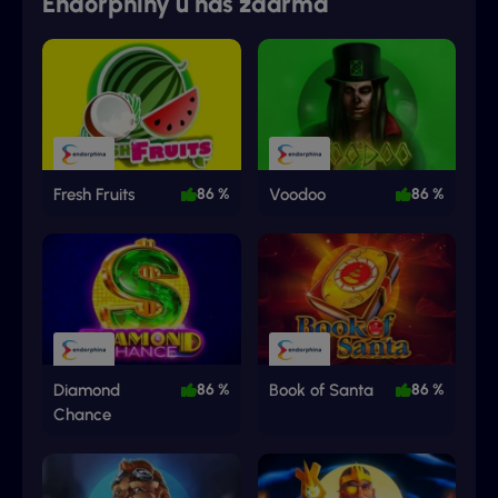
Endorphiny u nás zdarma
Fresh Fruits
86 %
Voodoo
86 %
Diamond
86 %
Book of Santa
86 %
Chance