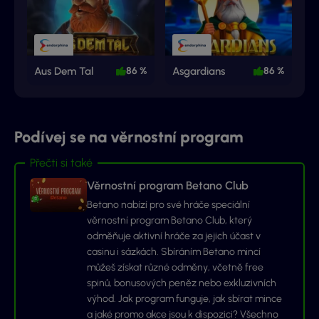
Aus Dem Tal
86 %
Asgardians
86 %
Podívej se na věrnostní program
Přečti si také
Věrnostní program Betano Club
Betano nabízí pro své hráče speciální
věrnostní program Betano Club, který
odměňuje aktivní hráče za jejich účast v
casinu i sázkách. Sbíráním Betano mincí
můžeš získat různé odměny, včetně free
spinů, bonusových peněz nebo exkluzivních
výhod. Jak program funguje, jak sbírat mince
a jaké promo akce jsou k dispozici? Všechno