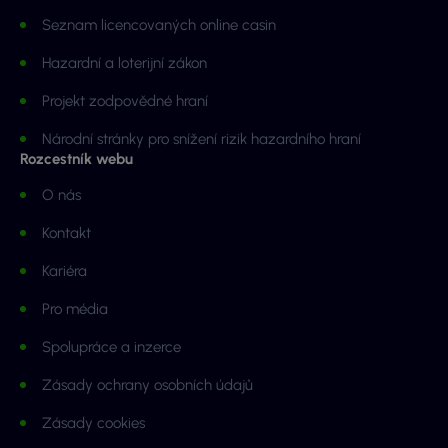
Seznam licencovaných online casin
Hazardní a loterijní zákon
Projekt zodpovědné hraní
Národní stránky pro snížení rizik hazardního hraní
Rozcestník webu
O nás
Kontakt
Kariéra
Pro média
Spolupráce a inzerce
Zásady ochrany osobních údajů
Zásady cookies