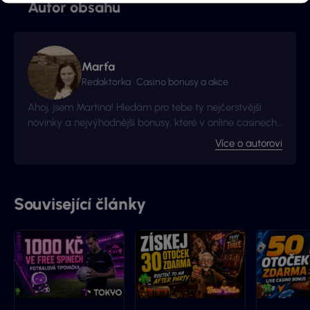
Autor obsahu
Marťa
Redaktorka · Casino bonusy a akce
Ahoj, jsem Martina! Hledám pro tebe ty nejčerstvější
novinky a nejvýhodnější bonusy, které v online casinech
stojí za to!
Více o autorovi
Související články