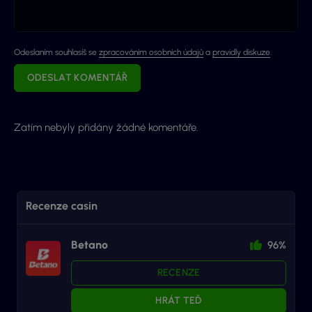
Odeslaním souhlasíš se
zpracováním osobních údajů
a
pravidly diskuze
.
ODESLAT KOMENTÁŘ
Zatím nebyly přidány žádné komentáře.
Recenze casin
Betano
96%
RECENZE
HRÁT TEĎ