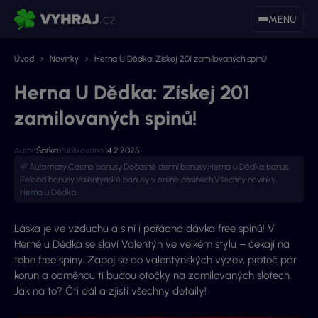
MENU
Úvod
Novinky
Herna U Dědka: Získej 201 zamilovaných spinů!
Herna U Dědka: Získej 201
zamilovaných spinů!
Autor:
Šárka
Publikováno:
14.2.2025
Automaty
,
Casino bonusy
,
Dočasné denní bonusy
,
Herna u Dědka bonus
,
Reload bonusy
,
Valentýnské bonusy v online casinech
,
Všechny novinky
,
Herna u Dědka
Láska je ve vzduchu a s ní i pořádná dávka free spinů! V
Herně u Dědka se slaví Valentýn ve velkém stylu – čekají na
tebe free spiny. Zapoj se do valentýnských výzev, protoč pár
korun a odměnou ti budou otočky na zamilovaných slotech.
Jak na to? Čti dál a zjisti všechny detaily!