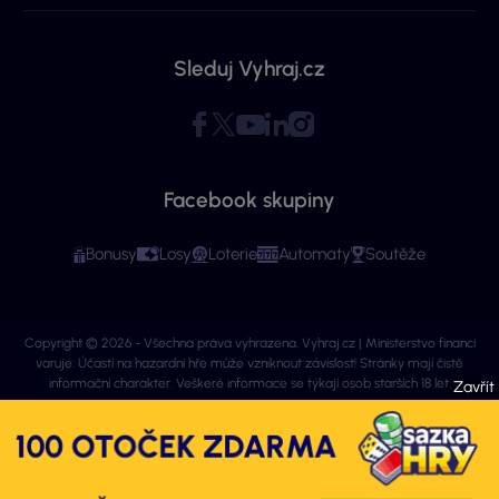
Sleduj Vyhraj.cz
Facebook skupiny
Bonusy
Losy
Loterie
Automaty
Soutěže
Copyright © 2026 - Všechna práva vyhrazena. Vyhraj.cz | Ministerstvo financí
varuje: Účastí na hazardní hře může vzniknout závislost! Stránky mají čistě
informační charakter. Veškeré informace se týkají osob starších 18 let.
Provozovatelem webu je ExeMedia s.r.o. se sídlem Kurzova 2222/16, Stodůlky,
155 00 Praha 5 (IČO: 13992228, DIČ: CZ13992228) · Kontakt:
info@vyhraj.cz