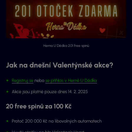
Herna U Dědka 201 free spinů
Jak na dnešní Valentýnské akce?
Registruj se
nebo
se přihlas v Herně U Dědka
Akce jsou platné pouze dnes 14. 2. 2025
20 free spinů za 100 Kč
Protoč 200 000 Kč na libovolných automatech