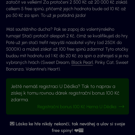
zatočit ve velkém! Za protočení 2 500 Kč až 20 000 Kč získáš
celkem 5 free spinů, přičemž jejich hodnota bude od 10 Kč až
po 50 Kč za spin. To už je pořádná jízda!
Máš soutěžního ducha? Pak se zapoj do valentýnského
turnaje! Stačí protočit alespoň 2 Kč, čímž se kvalifikuješ do hry.
Poté už jen stačí trefit nejvyšší násobitel výhry (od 250X do
5000X) a můžeš získat až 100 free spinů zdarma! Tyto otočky
budou mít hodnotu od 1 Kč do 20 Kč za spin a zahraješ si je na
vybraných hrách (Sweet Dream,
Black Pearl
, Pinky Cat, Sweet
Bonanza, Valentine’s Heart).
Ještě nemáš registraci U Dědka? Tak to naprav a
získej k tomu rovnou dárek registrační bonus 100 Kč
zdarma.
Registrační bonus 100 Kč Herna U Dědka
💌 Láska ke hře nikdy nekončí, tak neváhej a ulov si svoje
free spiny! ❤️🎰