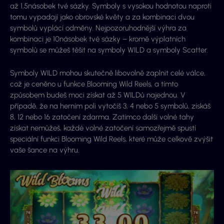
až 1,5násobek tvé sázky. Symboly s vysokou hodnotou naproti
tomu vypadají jako obrovské květy a za kombinaci dvou
symbolů vyplácí odměny. Nejpozoruhodnější výhra za
kombinaci je 10násobek tvé sázky – kromě výplatních
symbolů se můžeš těšit na symboly WILD a symboly Scatter.
Symboly WILD mohou skutečně libovolně zaplnit celé válce,
což je ceněno u funkce Blooming Wild Reels, a tímto
způsobem budeš moci získat až 5 WILDů najednou. V
případě, že na herním poli vytočíš 3, 4 nebo 5 symbolů, získáš
8, 12 nebo 16 zatočení zdarma. Zatímco další volné tahy
získat nemůžeš, každé volné zatočení samozřejmě spustí
speciální funkci Blooming Wild Reels, které může celkově zvýšit
vaše šance na výhru.