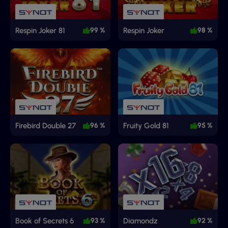
Respin Joker 81
99 %
Respin Joker
98 %
Firebird Double 27
96 %
Fruity Gold 81
95 %
Book of Secrets 6
93 %
Diamondz
92 %