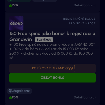
97%
Detail bonusu
REGISTRAČNÍ BONUS
PRO NOVÉ HRÁČE
150 Free spinů jako bonus k registraci u
Grandwin
Bez vkladu
+ 100 Free spinů navíc s promo kódem „GRAND100“
+ 100% k druhému vkladu až do 15 000 Kč nebo
200 % k druhému vkladu od 15 000 Kč do 100 000
Kč
KOPÍROVAT
GRAND100
ZÍSKAT BONUS
Mega bonus
96%
Detail bonusu