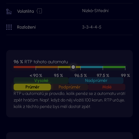
Nízká-Střední
Volatilita
Rozložení
3-3-4-4-5
96 %
RTP tohoto automatu
< 90 %
95 %
96.5 %
97.5 %
99 %
Vysoké
Nadprůměr
Průměr
Podprůměr
Malé
RTP u automatů je pravidlo, kolik peněz se z automatu vrátí
zpět hráčům. Např. když do něj vložíš 100 korun, RTP určuje,
kolik z těchto peněz bys měl dostat zpět.