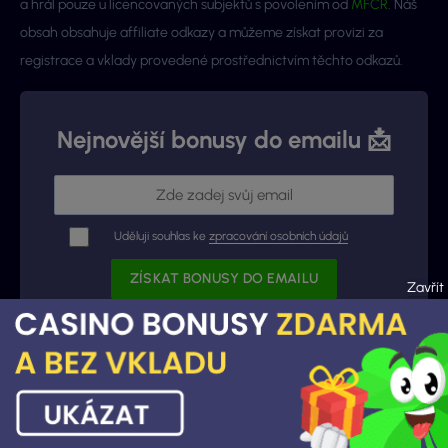
a hrál pouze u licencovaných subjektů s povolením od
MFČR
. Náš
obsah obsahuje affiliate odkazy a můžeme získat provizi za
registrace a vklady provedené prostřednictvím těchto odkazů.
Nejnovější bonusy do emailu 📩
Uděluji souhlas ke
zpracování osobních údajů
Nastavení cookies
Nejoblíbenější stránky
Casino bonusy