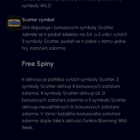
symboly WILD.
Scatter symbol
Slot disponuje i bonusovými symboly Scatter.
Jakmile se ti podaří kdekoliv na 3,4, a 5 válci vytočit
3 symboly Scatter, podaří se ti získat v rámci jedné
hry zatočení zdarma.
Free Spiny
K aktivaci je potřeba vytočit symboly Scatter. 3
symboly Scatter aktivují 8 bonusových zatočení
zdarma, 4 symboly Scatter aktivují až 12
bonusových zatočení zdarma a 5 symbolů Scatter
aktivuje neuvěřitelných 16 bonusových zatočení
zdarma. V rámci každého bonusového zatočení
zdarma dojde také k aktivaci funkce Blooming Wild
Reels.