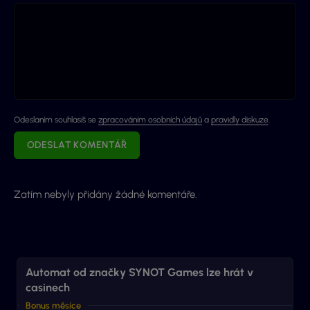
Odeslaním souhlasíš se
zpracováním osobních údajů
a
pravidly diskuze
.
ODESLAT KOMENTÁŘ
Zatím nebyly přidány žádné komentáře.
Automat od značky SYNOT Games lze hrát v
casinech
Bonus měsíce