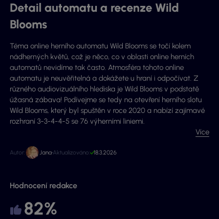
Detail automatu a recenze Wild
Blooms
Téma online herního automatu Wild Blooms se točí kolem
nádherných květů, což je něco, co v oblasti online herních
automatů nevidíme tak často. Atmosféra tohoto online
automatu je neuvěřitelná a dokážete u hraní i odpočívat. Z
různého audiovizuálního hlediska je Wild Blooms v podstatě
úžasná zábava! Podívejme se tedy na otevření herního slotu
Wild Blooms, který byl spuštěn v roce 2020 a nabízí zajímavé
rozhraní 3-3-4-4-5 se 76 výherními liniemi.
Více
Autor:
Jana
Aktualizováno:
18.3.2026
Hodnocení redakce
82%