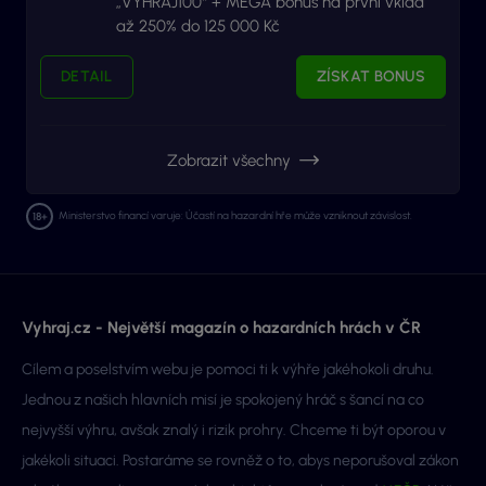
„VYHRAJ100“ + MEGA bonus na první vklad
až 250% do 125 000 Kč
DETAIL
ZÍSKAT BONUS
Zobrazit všechny
Ministerstvo financí varuje: Účastí na hazardní hře může vzniknout závislost.
Vyhraj.cz - Největší magazín o hazardních hrách v ČR
Cílem a poselstvím webu je pomoci ti k výhře jakéhokoli druhu.
Jednou z našich hlavních misí je spokojený hráč s šancí na co
nejvyšší výhru, avšak znalý i rizik prohry. Chceme ti být oporou v
jakékoli situaci. Postaráme se rovněž o to, abys neporušoval zákon