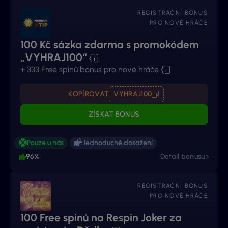
REGISTRAČNÍ BONUS
PRO NOVÉ HRÁČE
100 Kč sázka zdarma s promokódem
„VYHRAJ100“
+ 333 Free spinů bonus pro nové hráče
KOPÍROVAT
VYHRAJ100
ZÍSKAT BONUS
Pouze u nás
Jednoduché dosažení
96%
Detail bonusu
REGISTRAČNÍ BONUS
PRO NOVÉ HRÁČE
100 Free spinů na Respin Joker za