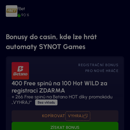
fBet
90 %
Bonusy do casin, kde lze hrát
automaty SYNOT Games
REGISTRAČNÍ BONUS
PRO NOVÉ HRÁČE
400 Free spinů na 100 Hot WILD za
registraci ZDARMA
+
266 Free spinů na Betano HOT díky promokódu
„VYHRAJ“
Bez vkladu
KOPÍROVAT
VYHRAJ
ZÍSKAT BONUS