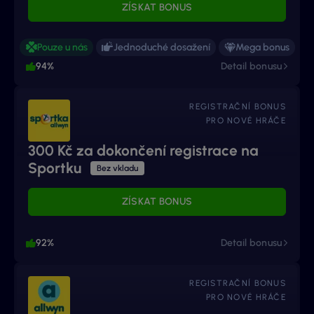
ZÍSKAT BONUS
Pouze u nás
Jednoduché dosažení
Mega bonus
94%
Detail bonusu
REGISTRAČNÍ BONUS
PRO NOVÉ HRÁČE
300 Kč za dokončení registrace na
Sportku
Bez vkladu
ZÍSKAT BONUS
92%
Detail bonusu
REGISTRAČNÍ BONUS
PRO NOVÉ HRÁČE