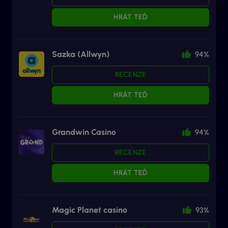
HRÁT TEĎ
Sazka (Allwyn)
94%
RECENZE
HRÁT TEĎ
Grandwin Casino
94%
RECENZE
HRÁT TEĎ
Magic Planet casino
93%