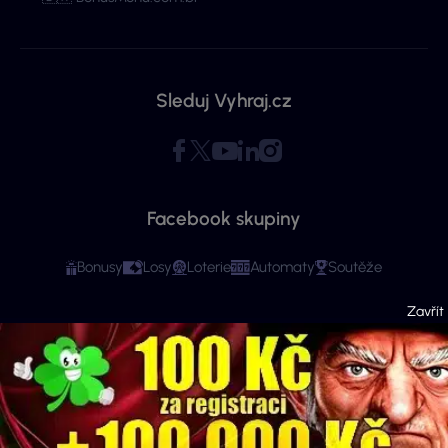
Sleduj Vyhraj.cz
Facebook skupiny
Bonusy
Losy
Loterie
Automaty
Soutěže
Copyright © 2026 - Všechna práva vyhrazena. Vyhraj.cz | Ministerstvo financí
varuje: Účastí na hazardní hře může vzniknout závislost! Stránky mají čistě
informační charakter. Veškeré informace se týkají osob starších 18 let.
Provozovatelem webu je ExeMedia s.r.o. se sídlem Kurzova 2222/16, Stodůlky,
155 00 Praha 5 (IČO: 13992228, DIČ: CZ13992228) · Kontakt:
info@vyhraj.cz