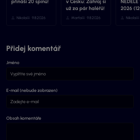
přináší 20 spinů!
v Česku: Zahraj si
NEDĚLE 9
už za pár haléřů!
2026 (1
Nikola
9.8.2026
Marťa
9.8.2026
Nikola
Přidej komentář
Jméno
E-mail (nebude zobrazen)
Obsah komentáře