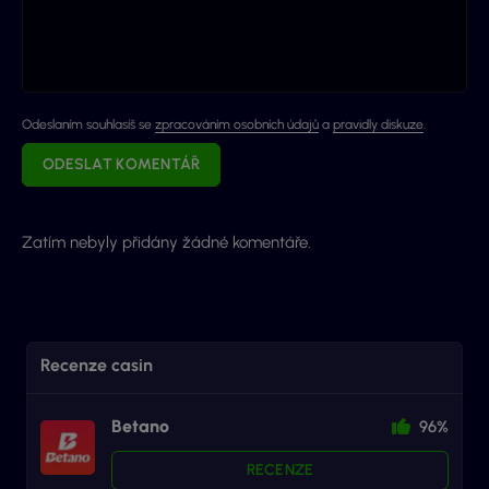
Odeslaním souhlasíš se
zpracováním osobních údajů
a
pravidly diskuze
.
ODESLAT KOMENTÁŘ
Zatím nebyly přidány žádné komentáře.
Recenze casin
Betano
96%
RECENZE