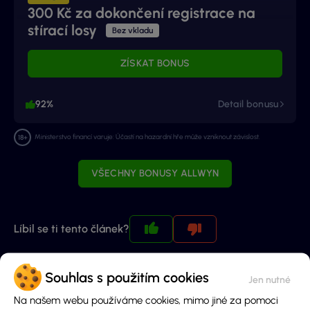
300 Kč za dokončení registrace na
stírací losy
Bez vkladu
ZÍSKAT BONUS
92%
Detail bonusu
Ministerstvo financí varuje: Účastí na hazardní hře může vzniknout závislost.
VŠECHNY BONUSY ALLWYN
Líbil se ti tento článek?
Souhlas s použitím cookies
Autor obsahu
Na našem webu používáme cookies, mimo jiné za pomoci