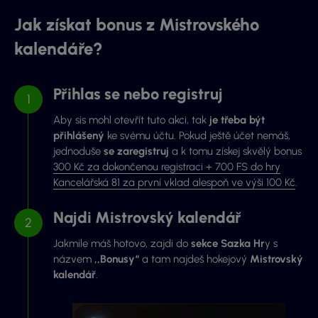
Jak získat bonus z Mistrovského
kalendáře?
Přihlas se nebo registruj
Aby sis mohl otevřít tuto akci, tak
je třeba být
přihlášený
ke svému účtu. Pokud ještě účet nemáš,
jednoduše
se zaregistruj
a k tomu získej skvělý bonus
300 Kč za dokončenou registraci + 700 FS do hry
Kancelářská 81 za první vklad alespoň ve výši 100 Kč
.
Najdi Mistrovský kalendář
Jakmile máš hotovo, zajdi do
sekce Sazka Hr
y s
názvem
,,Bonusy“
a tam najdeš hokejový
Mistrovský
kalendář
.