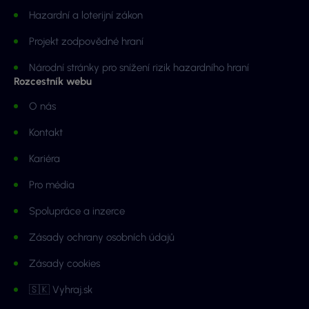
Hazardní a loterijní zákon
Projekt zodpovědné hraní
Národní stránky pro snížení rizik hazardního hraní
Rozcestník webu
O nás
Kontakt
Kariéra
Pro média
Spolupráce a inzerce
Zásady ochrany osobních údajů
Zásady cookies
🇸🇰 Vyhraj.sk