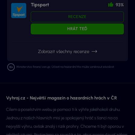
Tipsport
93%
RECENZE
HRÁT TEĎ
Zobrazit všechny recenze
Ministerstvo financí varuje: Účastí na hazardní hře může vzniknout závislost.
Vyhraj.cz - Největší magazín o hazardních hrách v ČR
Cílem a poselstvím webu je pomoci ti k výhře jakéhokoli druhu.
Jednou z našich hlavních misí je spokojený hráč s šancí na co
nejvyšší výhru, avšak znalý i rizik prohry. Chceme ti být oporou v
jakékoli situaci. Postaráme se rovněž o to, abys neporušoval zákon