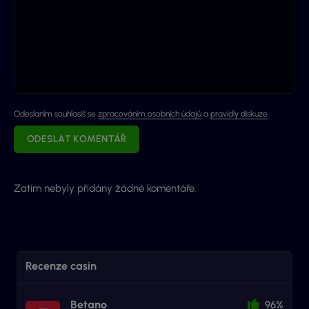
Odeslaním souhlasíš se
zpracováním osobních údajů
a
pravidly diskuze
.
ODESLAT KOMENTÁŘ
Zatím nebyly přidány žádné komentáře.
Recenze casin
Betano
96%