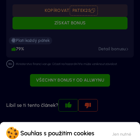
KOPÍROVAT
PATEK25
ZÍSKAT BONUS
Platí každý pátek
79%
Detail bonusu
Ministerstvo financí varuje: Účastí na hazardní hře může vzniknout závislost.
VŠECHNY BONUSY OD ALLWYNU
Líbil se ti tento článek?
Autor obsahu
Souhlas s použitím cookies