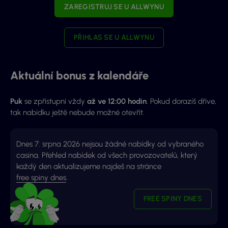
ZAREGISTRUJ SE U ALLWYNU
PŘIHLAS SE U ALLWYNU
Aktuální bonus z kalendáře
Puk
se zpřístupní vždy
až ve 12:00 hodin
. Pokud dorazíš dříve,
tak nabídku ještě nebude možné otevřít.
Dnes 7. srpna 2026 nejsou žádné nabídky od vybraného
casina. Přehled nabídek od všech provozovatelů, který
každý den aktualizujeme najdeš na stránce
free spiny dnes
.
FREE SPINY DNES