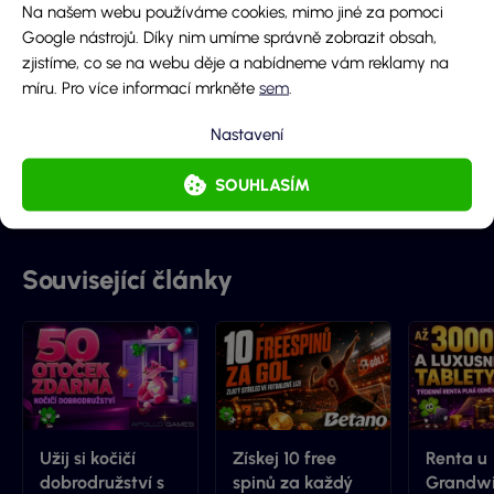
Na našem webu používáme cookies, mimo jiné za pomoci
Lenka
Google nástrojů. Díky nim umíme správně zobrazit obsah,
Redaktorka · Zaměřená na casino bonusy a
zjistíme, co se na webu děje a nabídneme vám reklamy na
akce
míru. Pro více informací mrkněte
sem
.
Ahoj, jmenuji se Lenka! Jsem ve světě online casin nová
Nastavení
a budeme spolu objevovat ty nejčerstvější novinky, akce
a bonusy.
Více o autorovi
SOUHLASÍM
Související články
Užij si kočičí
Získej 10 free
Renta u
dobrodružství s
spinů za každý
Grandwi