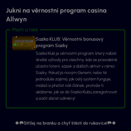
Jukni na věrnostní program casina
Allwyn
Přečti si také
Sazka KLUB: Věrnostní bonusový
program Sazky
Sazka Klub je věrnostní program, který nabízí
skvělé výhody pro všechny, kdo se pravidelně
účastní loterií, sázek a dalších aktivit v rámci
Sazky. Pokud jsi novým členem, nebo tě
jednoduše zajímá, jak celý systém funguje,
můžeš si přečíst náš článek, protože ti
ukážeme, jak se do Sazka Klubu zaregistrovat
a začít sbírat odměny!
🍀🥅Střílej na branku a chyť štěstí do rukavice!🥅🍀