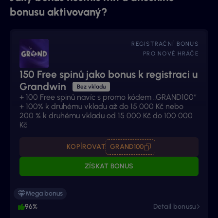
bonusu aktivovaný?
REGISTRAČNÍ BONUS
PRO NOVÉ HRÁČE
150 Free spinů jako bonus k registraci u
Grandwin
Bez vkladu
+ 100 Free spinů navíc s promo kódem „GRAND100“
+ 100% k druhému vkladu až do 15 000 Kč nebo
200 % k druhému vkladu od 15 000 Kč do 100 000
Kč
KOPÍROVAT
GRAND100
ZÍSKAT BONUS
Mega bonus
96%
Detail bonusu