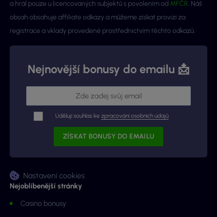
a hrál pouze u licencovaných subjektů s povolením od
MFČR
. Náš
obsah obsahuje affiliate odkazy a můžeme získat provizi za
registrace a vklady provedené prostřednictvím těchto odkazů.
Nejnovější bonusy do emailu 📩
Uděluji souhlas ke
zpracování osobních údajů
Nastavení cookies
Nejoblíbenější stránky
Casino bonusy