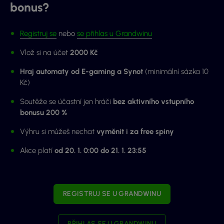
bonus?
Registruj se
nebo
se přihlas u Grandwinu
Vlož si na účet
2000 Kč
Hraj automaty od E-gaming a Synot
(minimální sázka 10
Kč)
Soutěže se účastní jen hráči
bez aktivního vstupního
bonusu 200 %
Výhru si můžeš nechat
vyměnit i za free spiny
Akce platí
od 20. 1. 0:00 do 21. 1. 23:55
REGISTRUJ SE U GRANDWINU
PŘIHLAS SE U GRANDWINU