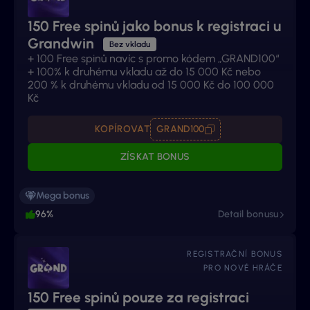
150 Free spinů jako bonus k registraci u
Grandwin
Bez vkladu
+ 100 Free spinů navíc s promo kódem „GRAND100“
+ 100% k druhému vkladu až do 15 000 Kč nebo
200 % k druhému vkladu od 15 000 Kč do 100 000
Kč
KOPÍROVAT
GRAND100
ZÍSKAT BONUS
Mega bonus
96%
Detail bonusu
REGISTRAČNÍ BONUS
PRO NOVÉ HRÁČE
150 Free spinů pouze za registraci