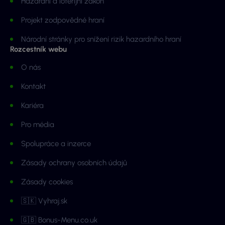
Hazardní a loterijní zákon
Projekt zodpovědné hraní
Národní stránky pro snížení rizik hazardního hraní
Rozcestník webu
O nás
Kontakt
Kariéra
Pro média
Spolupráce a inzerce
Zásady ochrany osobních údajů
Zásady cookies
🇸🇰 Vyhraj.sk
🇬🇧 Bonus-Menu.co.uk