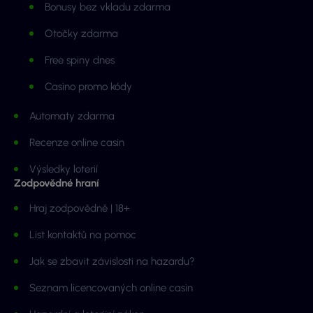
Bonusy bez vkladu zdarma
Otočky zdarma
Free spiny dnes
Casino promo kódy
Automaty zdarma
Recenze online casin
Výsledky loterií
Zodpovědné hraní
Hraj zodpovědně | 18+
List kontaktů na pomoc
Jak se zbavit závislosti na hazardu?
Seznam licencovaných online casin