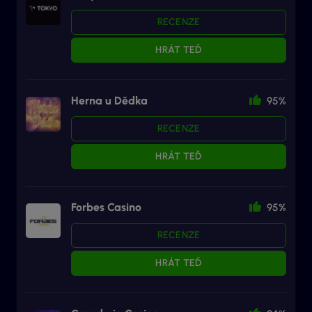
RECENZE
HRÁT TEĎ
Herna u Dědka
95%
RECENZE
HRÁT TEĎ
Forbes Casino
95%
RECENZE
HRÁT TEĎ