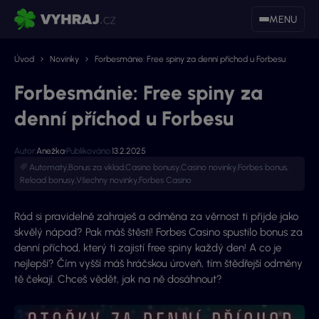
MENU
Úvod
Novinky
Forbesmánie: Free spiny za denní příchod u Forbesu
Forbesmánie: Free spiny za
denní příchod u Forbesu
Autor:
Anežka
Publikováno:
13.2.2025
Automaty
,
Bonus za vklad
,
Casino bonusy
,
Casino novinky
,
Forbes bonus
,
Reload bonusy
,
Všechny novinky
,
Forbes Casino
Rád si pravidelně zahraješ a odměna za věrnost ti přijde jako
skvělý nápad? Pak máš štěstí! Forbes Casino spustilo bonus za
denní příchod, který ti zajistí free spiny každý den! A co je
nejlepší? Čím vyšší máš hráčskou úroveň, tím štědřejší odměny
tě čekají. Chceš vědět, jak na ně dosáhnout?