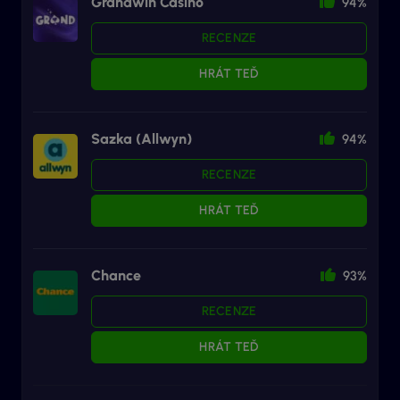
Grandwin Casino
94%
RECENZE
HRÁT TEĎ
Sazka (Allwyn)
94%
RECENZE
HRÁT TEĎ
Chance
93%
RECENZE
HRÁT TEĎ