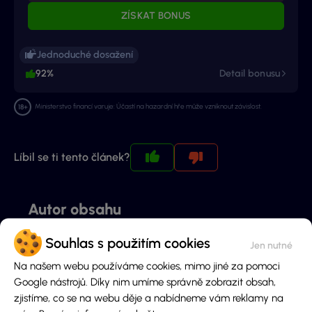
ZÍSKAT BONUS
Jednoduché dosažení
92%
Detail bonusu
Ministerstvo financí varuje: Účastí na hazardní hře může vzniknout závislost.
Líbil se ti tento článek?
Autor obsahu
Souhlas s použitím cookies
Anežka
Na našem webu používáme cookies, mimo jiné za pomoci
Šéfredaktorka · Specialistka v oblasti bonusů a
Google nástrojů. Díky nim umíme správně zobrazit obsah,
stíracích losů
zjistíme, co se na webu děje a nabídneme vám reklamy na