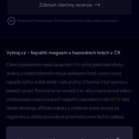
Zobrazit všechny recenze
Ministerstvo financí varuje: Účastí na hazardní hře může vzniknout závislost.
Vyhraj.cz - Největší magazín o hazardních hrách v ČR
Cílem a poselstvím webu je pomoci ti k výhře jakéhokoli druhu.
Jednou z našich hlavních misí je spokojený hráč s šancí na co
nejvyšší výhru, avšak znalý i rizik prohry. Chceme ti být oporou v
jakékoli situaci. Postaráme se rovněž o to, abys neporušoval zákon
a hrál pouze u licencovaných subjektů s povolením od
MFČR
. Náš
obsah obsahuje affiliate odkazy a můžeme získat provizi za
registrace a vklady provedené prostřednictvím těchto odkazů.