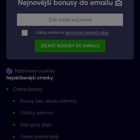
Nejnovější bonusy do emailu 📩
Uděluji souhlas ke
zpracování osobních údajů
Nastavení cookies
Nejoblíbenější stránky
Casino bonusy
Bonusy bez vkladu zdarma
Otočky zdarma
Free spiny dnes
Casino promo kódy