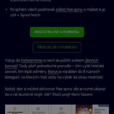
Po splnění všech podmínek
získáš free spiny
a můžeš si je
užít v Synot hrách
REGISTRUJ SE U FORBESU
PŘIHLAS SE U FORBESU
Vstup do
Forbesmánie
a nech se pohltit světem
denních
bonusů
! Tady platí jednoduché pravidlo – čím vyšší hráčská
úroveň, tím lepší odměny.
Bonus
je rozdělen do 8 různých
kategorií, ve kterých máš vždy na výběr ze dvou možností.
Každý den si můžeš aktivovat free spiny, ale je nutné ukázat,
že o ně skutečně stojíš. Jak? Stačí projít třemi fázemi: