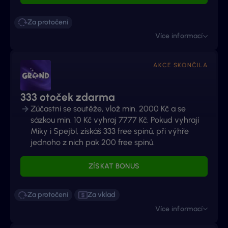
Za protočení
AKCE SKONČILA
333 otoček zdarma
Zúčastni se soutěže, vlož min. 2000 Kč a se
sázkou min. 10 Kč vyhraj 7777 Kč. Pokud vyhrají
Miky i Spejbl, získáš 333 free spinů, při výhře
jednoho z nich pak 200 free spinů.
ZÍSKAT BONUS
Za protočení
Za vklad