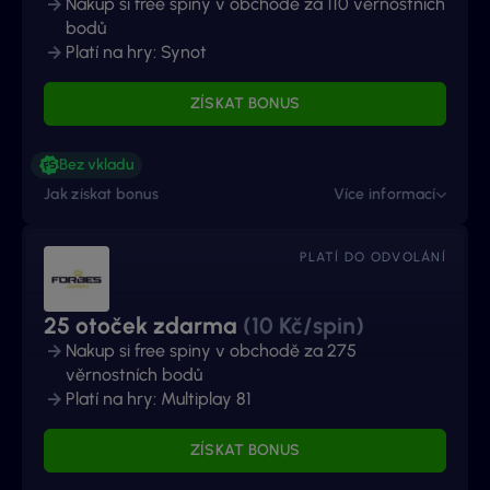
Nakup si free spiny v obchodě za 110 věrnostních
bodů
Platí na hry: Synot
ZÍSKAT BONUS
Bez vkladu
Jak získat bonus
PLATÍ DO ODVOLÁNÍ
25 otoček zdarma
(10 Kč/spin)
Nakup si free spiny v obchodě za 275
věrnostních bodů
Platí na hry: Multiplay 81
ZÍSKAT BONUS