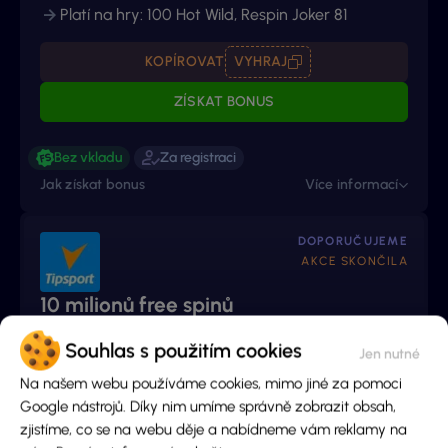
Platí na hry: 100 Hot Wild, Respin Joker 81
KOPÍROVAT
VYHRAJ
ZÍSKAT BONUS
Bez vkladu
Za registraci
Jak získat bonus
DOPORUČUJEME
AKCE SKONČILA
10 milionů free spinů
Protoč každý den 200 Kč a získej každý den o 4
Souhlas s použitím cookies
free spiny navíc; akce platí do vyčerpání 10
milionů FS
Na našem webu používáme cookies, mimo jiné za pomoci
Platí na hry: vybrané
Google nástrojů. Díky nim umíme správně zobrazit obsah,
zjistíme, co se na webu děje a nabídneme vám reklamy na
ZÍSKAT BONUS