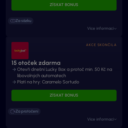
ZÍSKAT BONUS
Za sázku
AKCE SKONČILA
15 otoček zdarma
Otevři dnešní Lucky Box a protoč min. 50 Kč na
libovolných automatech
Platí na hry: Caramelo Sortudo
ZÍSKAT BONUS
Za protočení