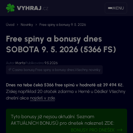
MENU
Úvod
Novinky
Free spiny a bonusy 9. 5. 2026
Free spiny a bonusy dnes
SOBOTA 9. 5. 2026 (5366 FS)
Autor:
Marťa
Publikováno:
9.5.2026
Casino bonusy
,
Free spiny a bonusy dnes
,
Všechny novinky
Dnes na tebe čeká 5366 free spinů v hodnotě až 39 494 Kč.
Získej například 20 otoček zdarma v Herně u Dědka! Všechny
dnešní akce
najdeš v zde
.
Tyto bonusy již nejsou aktuální. Seznam
AKTUÁLNÍCH BONUSŮ pro dnešek nalezneš ZDE:
BONUSY PRO DNEŠEK