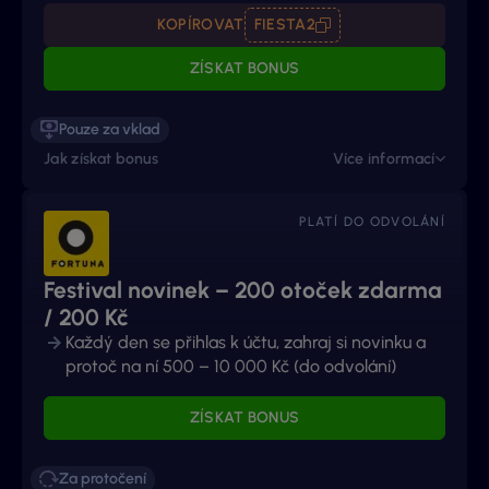
KOPÍROVAT
FIESTA2
ZÍSKAT BONUS
Pouze za vklad
Jak získat bonus
PLATÍ DO ODVOLÁNÍ
Festival novinek – 200 otoček zdarma
/ 200 Kč
Každý den se přihlas k účtu, zahraj si novinku a
protoč na ní 500 – 10 000 Kč (do odvolání)
ZÍSKAT BONUS
Za protočení