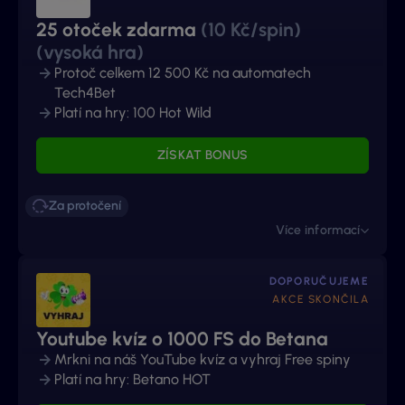
25 otoček zdarma
(10 Kč/spin)
(vysoká hra)
Protoč celkem 12 500 Kč na automatech
Tech4Bet
Platí na hry: 100 Hot Wild
ZÍSKAT BONUS
Za protočení
DOPORUČUJEME
AKCE SKONČILA
Youtube kvíz o 1000 FS do Betana
Mrkni na náš YouTube kvíz a vyhraj Free spiny
Platí na hry: Betano HOT