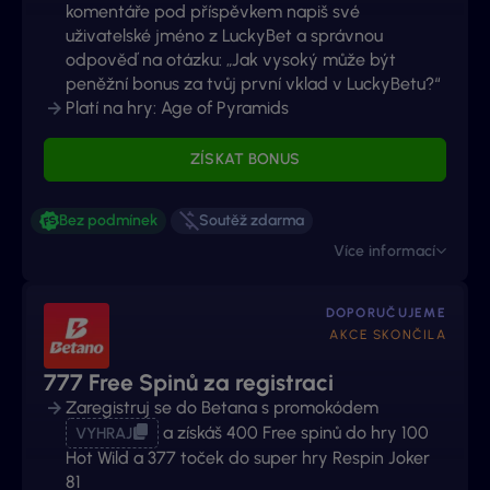
komentáře pod příspěvkem napiš své
uživatelské jméno z LuckyBet a správnou
odpověď na otázku: „Jak vysoký může být
peněžní bonus za tvůj první vklad v LuckyBetu?“
Platí na hry: Age of Pyramids
ZÍSKAT BONUS
Bez podmínek
Soutěž zdarma
DOPORUČUJEME
AKCE SKONČILA
777 Free Spinů za registraci
Zaregistruj se do Betana s promokódem
a získáš 400 Free spinů do hry 100
VYHRAJ
Hot Wild a 377 toček do super hry Respin Joker
81