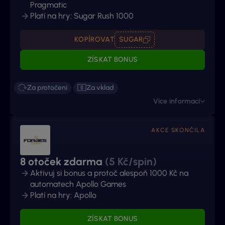
Pragmatic
Platí na hry: Sugar Rush 1000
KOPÍROVAT
SUGAR
ZÍSKAT BONUS
Za protočení
Za vklad
AKCE SKONČILA
8 otoček zdarma
(5 Kč/spin)
Aktivuj si bonus a protoč alespoň 1000 Kč na
automatech Apollo Games
Platí na hry: Apollo
ZÍSKAT BONUS