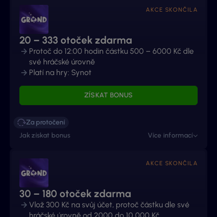
AKCE SKONČILA
20 – 333 otoček zdarma
Protoč do 12:00 hodin částku 500 – 6000 Kč dle
své hráčské úrovně
Platí na hry: Synot
ZÍSKAT BONUS
Za protočení
Jak získat bonus
AKCE SKONČILA
30 – 180 otoček zdarma
Vlož 300 Kč na svůj účet, protoč částku dle své
hráčské úrovně od 2000 do 10 000 Kč