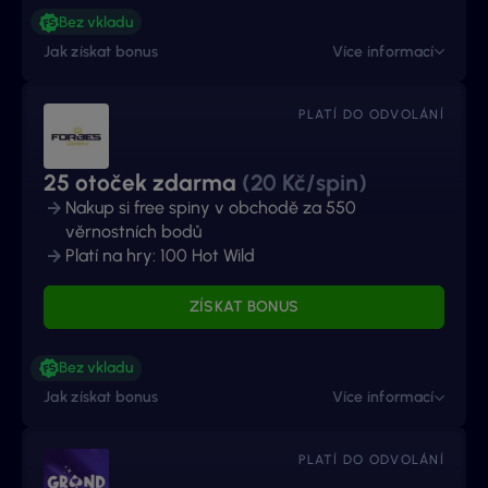
Bez vkladu
Jak získat bonus
PLATÍ DO ODVOLÁNÍ
25 otoček zdarma
(20 Kč/spin)
Nakup si free spiny v obchodě za 550
věrnostních bodů
Platí na hry: 100 Hot Wild
ZÍSKAT BONUS
Bez vkladu
Jak získat bonus
PLATÍ DO ODVOLÁNÍ