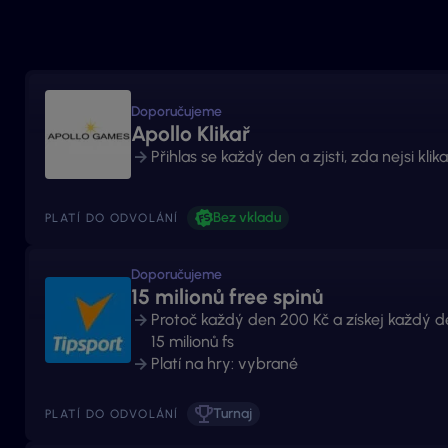
Doporučujeme
Apollo Klikař
Přihlas se každý den a zjisti, zda nejsi kli
Bez vkladu
PLATÍ DO ODVOLÁNÍ
Doporučujeme
15 milionů free spinů
Protoč každý den 200 Kč a získej každý de
15 milionů fs
Platí na hry: vybrané
Turnaj
PLATÍ DO ODVOLÁNÍ