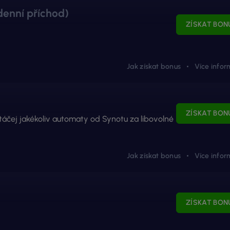
denní příchod)
ZÍSKAT BON
Jak získat bonus
ZÍSKAT BON
áčej jakékoliv automaty od Synotu za libovolné
Jak získat bonus
ZÍSKAT BON