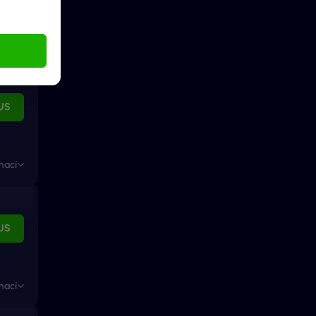
US
US