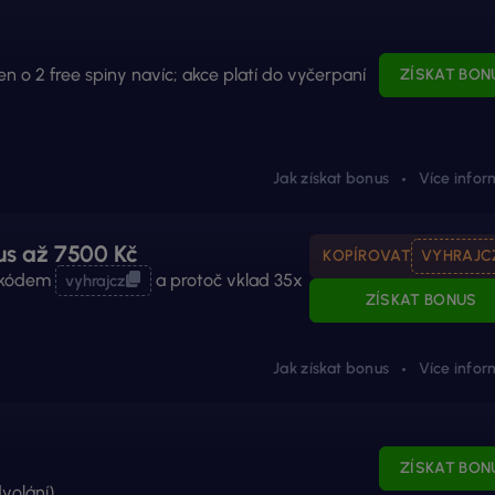
n o 2 free spiny navíc; akce platí do vyčerpaní
ZÍSKAT BON
Jak získat bonus
s až 7500 Kč
KOPÍROVAT
VYHRAJC
o kódem
a protoč vklad 35x
vyhrajcz
ZÍSKAT BONUS
Jak získat bonus
ZÍSKAT BON
dvolání)