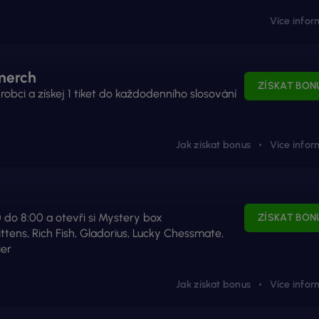
 merch
ZÍSKAT BON
bci a získej 1 tiket do každodenního slosování
Jak získat bonus
 do 8:00 a otevři si Mystery box
ZÍSKAT BON
Kittens, Rich Fish, Gladorius, Lucky Chessmate,
ier
Jak získat bonus