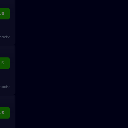
US
US
US