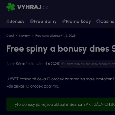
Bonusy
Free Spiny
Promo kódy
Casino
Úvod
Novinky
Free spiny a bonusy 4. 6. 2025
Free spiny a bonusy dnes 
Autor:
Šárka
Publikováno:
4.6.2025
Casino bonusy
,
Free spiny a bonusy d
U fBET casina tě čeká 10 otoček zdarma za malé protočení! 
kde získáš 10 otoček zdarma.
Tyto bonusy již nejsou aktuální. Seznam AKTUÁLNÍCH 