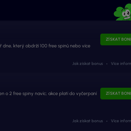
ZÍSKAT BON
kař dne, který obdrží 100 free spinů nebo více
Jak získat bonus
n o 2 free spiny navíc; akce platí do vyčerpaní
ZÍSKAT BON
Jak získat bonus