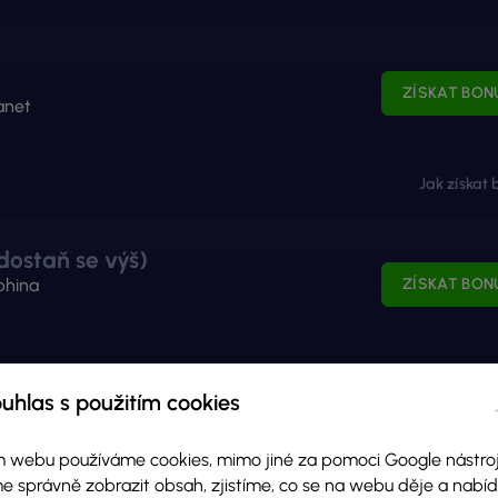
ZÍSKAT BON
anet
Jak získat
dostaň se výš)
ZÍSKAT BON
phina
Jak získat bonus
uhlas s použitím cookies
(dostaň se výš)
 webu používáme cookies, mimo jiné za pomoci Google nástroj
ZÍSKAT BON
e správně zobrazit obsah, zjistíme, co se na webu děje a nab