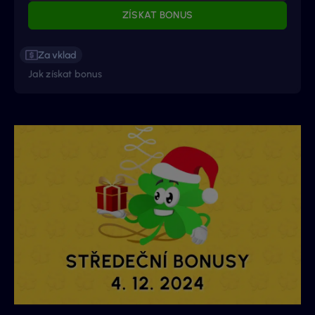
ZÍSKAT BONUS
Za vklad
Jak získat bonus