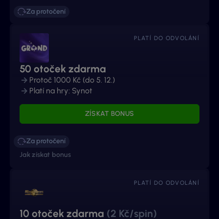
Za protočení
PLATÍ DO ODVOLÁNÍ
50 otoček zdarma
Protoč 1000 Kč (do 5. 12.)
Platí na hry: Synot
ZÍSKAT BONUS
Za protočení
Jak získat bonus
PLATÍ DO ODVOLÁNÍ
10 otoček zdarma
(2 Kč/spin)