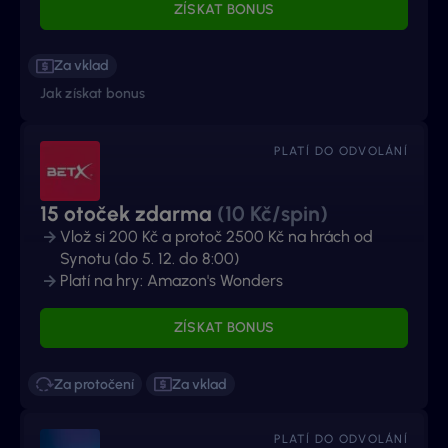
ZÍSKAT BONUS
Za vklad
Jak získat bonus
PLATÍ DO ODVOLÁNÍ
15 otoček zdarma
(10 Kč/spin)
Vlož si 200 Kč a protoč 2500 Kč na hrách od
Synotu (do 5. 12. do 8:00)
Platí na hry: Amazon's Wonders
ZÍSKAT BONUS
Za protočení
Za vklad
PLATÍ DO ODVOLÁNÍ