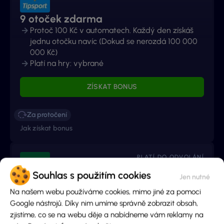
9 otoček zdarma
Protoč 100 Kč v automatech. Každý den získáš
jednu otočku navíc (Dokud se nerozdá 100 000
000 Kč)
Platí na hry: vybrané
ZÍSKAT BONUS
Za protočení
Jak získat bonus
PLATÍ DO ODVOLÁNÍ
Souhlas s použitím cookies
9 otoček zdarma
Na našem webu používáme cookies, mimo jiné za pomoci
Protoč 100 Kč v automatech. Každý den získáš
Google nástrojů. Díky nim umíme správně zobrazit obsah,
jednu otočku navíc (Dokud se nerozdá 100 000
zjistíme, co se na webu děje a nabídneme vám reklamy na
000 Kč)