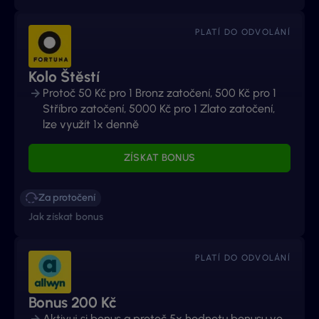
PLATÍ DO ODVOLÁNÍ
Kolo Štěstí
Protoč 50 Kč pro 1 Bronz zatočení, 500 Kč pro 1
Stříbro zatočení, 5000 Kč pro 1 Zlato zatočení,
lze využít 1x denně
ZÍSKAT BONUS
Za protočení
Jak získat bonus
PLATÍ DO ODVOLÁNÍ
Bonus 200 Kč
Aktivuj si bonus a protoč 5x hodnotu bonusu ve