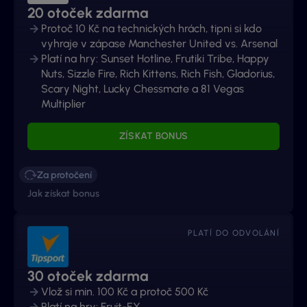
20 otoček zdarma
Protoč 10 Kč na technických hrách, tipni si kdo
vyhraje v zápase Manchester United vs. Arsenal
Platí na hry: Sunset Hotline, Frutiki Tribe, Happy
Nuts, Sizzle Fire, Rich Kittens, Rich Fish, Gladorius,
Scary Night, Lucky Chessmate a 81 Vegas
Multiplier
ZÍSKAT BONUS
Za protočení
Jak získat bonus
PLATÍ DO ODVOLÁNÍ
30 otoček zdarma
Vlož si min. 100 Kč a protoč 500 Kč
Platí na hry: Fruit-EX