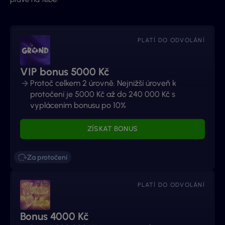
PLATÍ DO ODVOLÁNÍ
VIP bonus 5000 Kč
Protoč celkem 2 úrovně. Nejnižší úroveň k
protočení je 5000 Kč až do 240 000 Kč s
vyplácením bonusu po 10%
ZÍSKAT BONUS
Za protočení
PLATÍ DO ODVOLÁNÍ
Bonus 4000 Kč