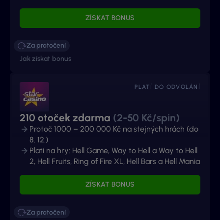
ZÍSKAT BONUS
Za protočení
Jak získat bonus
PLATÍ DO ODVOLÁNÍ
210 otoček zdarma
(2-50 Kč/spin)
Protoč 1000 – 200 000 Kč na stejných hrách (do
8. 12.)
Platí na hry: Hell Game, Way to Hell a Way to Hell
2, Hell Fruits, Ring of Fire XL, Hell Bars a Hell Mania
ZÍSKAT BONUS
Za protočení