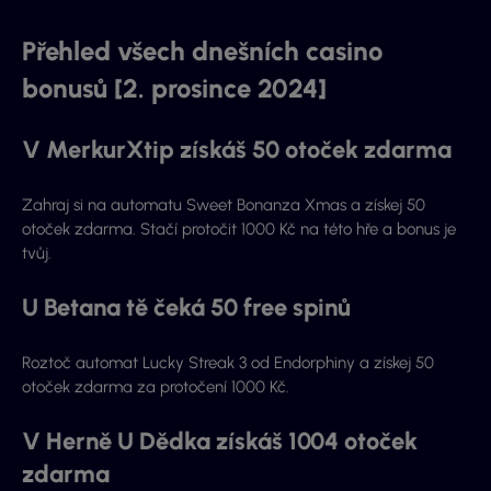
Přehled všech dnešních casino
bonusů [2. prosince 2024]
V MerkurXtip získáš 50 otoček zdarma
Zahraj si na automatu Sweet Bonanza Xmas a získej 50
otoček zdarma. Stačí protočit 1000 Kč na této hře a bonus je
tvůj.
U Betana tě čeká 50 free spinů
Roztoč automat Lucky Streak 3 od Endorphiny a získej 50
otoček zdarma za protočení 1000 Kč.
V Herně U Dědka získáš 1004 otoček
zdarma