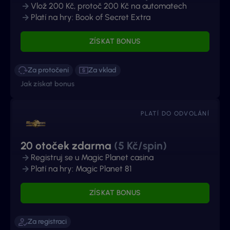
Vlož 200 Kč, protoč 200 Kč na automatech
Platí na hry: Book of Secret Extra
ZÍSKAT BONUS
Za protočení
Za vklad
Jak získat bonus
PLATÍ DO ODVOLÁNÍ
20 otoček zdarma
(5 Kč/spin)
Registruj se u Magic Planet casina
Platí na hry: Magic Planet 81
ZÍSKAT BONUS
Za registraci