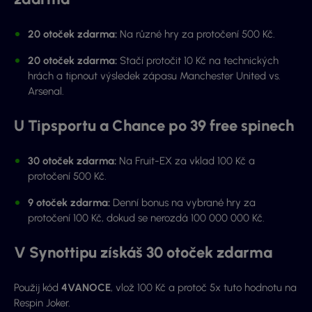
20 otoček zdarma:
Na různé hry za protočení 500 Kč.
20 otoček zdarma:
Stačí protočit 10 Kč na technických
hrách a tipnout výsledek zápasu Manchester United vs.
Arsenal.
U Tipsportu a Chance po 39 free spinech
30 otoček zdarma:
Na Fruit-EX za vklad 100 Kč a
protočení 500 Kč.
9 otoček zdarma:
Denní bonus na vybrané hry za
protočení 100 Kč, dokud se nerozdá 100 000 000 Kč.
V Synottipu získáš 30 otoček zdarma
Použij kód
4VANOCE
, vlož 100 Kč a protoč 5x tuto hodnotu na
Respin Joker.