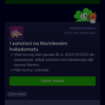
DOPORUČUJEME
PLATÍ DO ODVOLÁNÍ
1 zatočení na Novinkovém
hvězdomatu
Vlož na svůj účet peníze 30. 6. 2024 00:00:01 do
současnosti, získáš zatočení na hvězdomatu dle
úrovně členství
Platí na hry: vybrané
ZÍSKAT BONUS
Za vklad