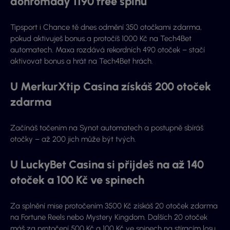
dohromady 1190 free spinů
Tipsport i Chance tě dnes odmění 350 otočkami zdarma,
pokud aktivuješ bonus a protočíš 1000 Kč na Tech4Bet
automatech. Maxa rozdává rekordních 490 otoček – stačí
aktivovat bonus a hrát na Tech4Bet hrách.
U MerkurXtip Casina získáš 200 otoček
zdarma
Začínáš točením na Synot automatech a postupně sbíráš
otočky – až 200 jich může být tvých.
U LuckyBet Casina si přijdeš na až 140
otoček a 100 Kč ve spinech
Za splnění mise protočením 3500 Kč získáš 20 otoček zdarma
na Fortune Reels nebo Mystery Kingdom. Dalších 20 otoček
máš za protočení 500 Kč a 100 Kč ve spinech na stíracím losu