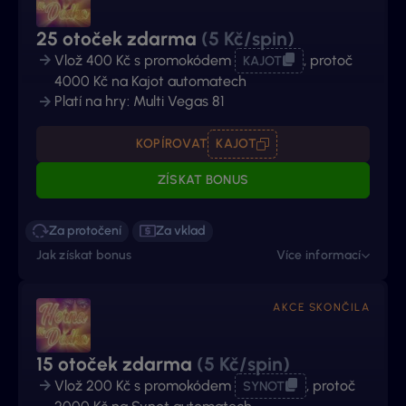
25 otoček zdarma
(5 Kč/spin)
Vlož 400 Kč s promokódem
, protoč
KAJOT
4000 Kč na Kajot automatech
Platí na hry: Multi Vegas 81
KOPÍROVAT
KAJOT
ZÍSKAT BONUS
Za protočení
Za vklad
Jak získat bonus
AKCE SKONČILA
15 otoček zdarma
(5 Kč/spin)
Vlož 200 Kč s promokódem
, protoč
SYNOT