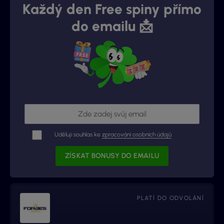
Každý den Free spiny přímo
do emailu 📩
Uděluji souhlas ke
zpracování osobních údajů
PLATÍ DO ODVOLÁNÍ