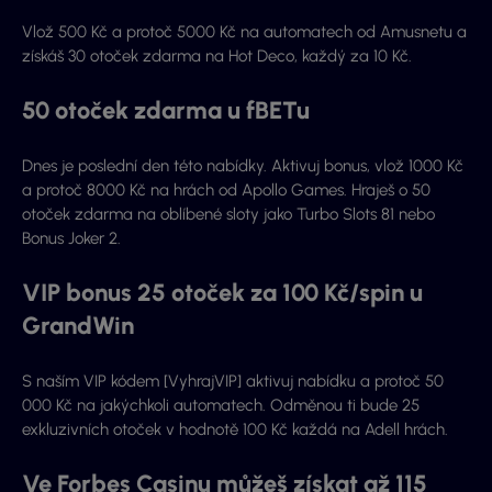
Vlož 500 Kč a protoč 5000 Kč na automatech od Amusnetu a
získáš 30 otoček zdarma na Hot Deco, každý za 10 Kč.
50 otoček zdarma u fBETu
Dnes je poslední den této nabídky. Aktivuj bonus, vlož 1000 Kč
a protoč 8000 Kč na hrách od Apollo Games. Hraješ o 50
otoček zdarma na oblíbené sloty jako Turbo Slots 81 nebo
Bonus Joker 2.
VIP bonus 25 otoček za 100 Kč/spin u
GrandWin
S naším VIP kódem [VyhrajVIP] aktivuj nabídku a protoč 50
000 Kč na jakýchkoli automatech. Odměnou ti bude 25
exkluzivních otoček v hodnotě 100 Kč každá na Adell hrách.
Ve Forbes Casinu můžeš získat až 115