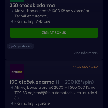
350 otoček zdarma
Aktivuj bonus, protoč 1000 Kč na vybraném
Tech4Bet automatu
Platí na hry: Vybrané
ZÍSKAT BONUS
Za protočení
AKCE SKONČILA
100 otoček zdarma
(1 – 200 Kč/spin)
Aktivuj bonus a protoč 2000 – 1 500 000 Kč na
TOP 30 nejhranějších automatech v casinu (do 4.
8.)
Platí na hry: vybrané