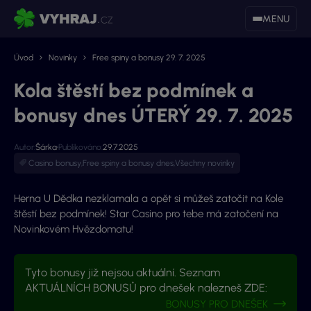
MENU
Úvod
Novinky
Free spiny a bonusy 29. 7. 2025
Kola štěstí bez podmínek a
bonusy dnes ÚTERÝ 29. 7. 2025
Autor:
Šárka
Publikováno:
29.7.2025
Casino bonusy
,
Free spiny a bonusy dnes
,
Všechny novinky
Herna U Dědka nezklamala a opět si můžeš zatočit na Kole
štěstí bez podmínek! Star Casino pro tebe má zatočení na
Novinkovém Hvězdomatu!
Tyto bonusy již nejsou aktuální. Seznam
AKTUÁLNÍCH BONUSŮ pro dnešek nalezneš ZDE:
BONUSY PRO DNEŠEK