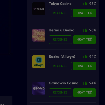
Tokyo Casino
95%
RECENZE
HRÁT TEĎ
Herna u Dědka
95%
RECENZE
HRÁT TEĎ
Sazka (Allwyn)
94%
RECENZE
HRÁT TEĎ
Grandwin Casino
94%
RECENZE
HRÁT TEĎ
ree