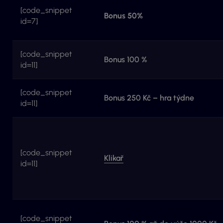
[code_snippet
Bonus 50%
id=7]
[code_snippet
Bonus 100 %
id=11]
[code_snippet
Bonus 250 Kč – hra týdne
id=11]
[code_snippet
Klikař
id=11]
[code_snippet