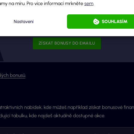
amy na míru. Pro více informací mrkněte
sem
.
Nastavení
SOUHLASÍM
Uděluji souhlas ke
zpracování osobních údajů
alých bonusů
.
 atraktivních nabídek, kde můžeš například získat bonusové finan
dující tabulku, kde najdeš aktuálně dostupné akce.