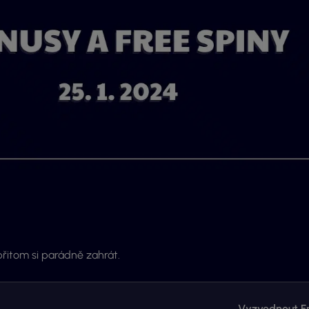
řitom si parádně zahrát.
Vyzvednout F