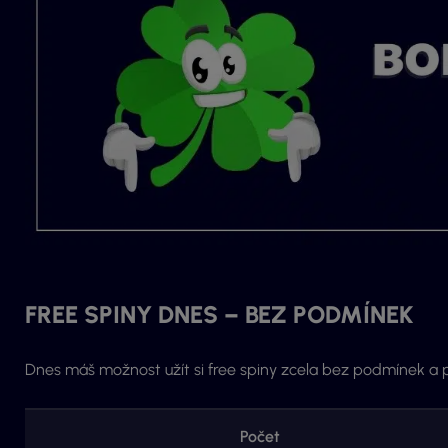
FREE SPINY DNES – BEZ PODMÍNEK
Dnes máš možnost užít si free spiny zcela bez podmínek a p
Počet