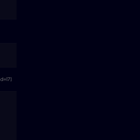
id=17]