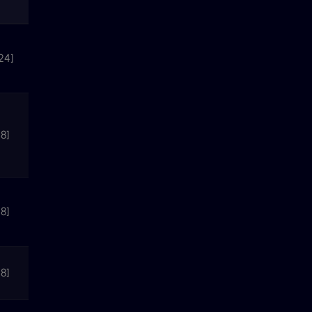
24]
8]
8]
8]