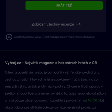
HRÁT TEĎ
Zobrazit všechny recenze
Ministerstvo financí varuje: Účastí na hazardní hře může vzniknout závislost.
Vyhraj.cz - Největší magazín o hazardních hrách v ČR
Cílem a poselstvím webu je pomoci ti k výhře jakéhokoli druhu.
Jednou z našich hlavních misí je spokojený hráč s šancí na co
nejvyšší výhru, avšak znalý i rizik prohry. Chceme ti být oporou v
jakékoli situaci. Postaráme se rovněž o to, abys neporušoval zákon
a hrál pouze u licencovaných subjektů s povolením od
MFČR
. Náš
obsah obsahuje affiliate odkazy a můžeme získat provizi za