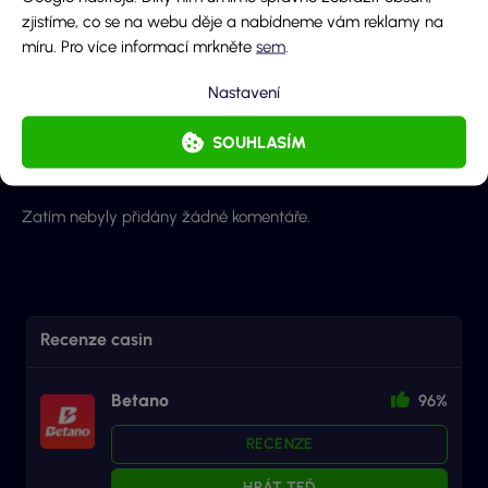
zjistíme, co se na webu děje a nabídneme vám reklamy na
míru. Pro více informací mrkněte
sem
.
Nastavení
Odeslaním souhlasíš se
zpracováním osobních údajů
a
pravidly diskuze
.
ODESLAT KOMENTÁŘ
SOUHLASÍM
Zatím nebyly přidány žádné komentáře.
Recenze casin
Betano
96%
RECENZE
HRÁT TEĎ