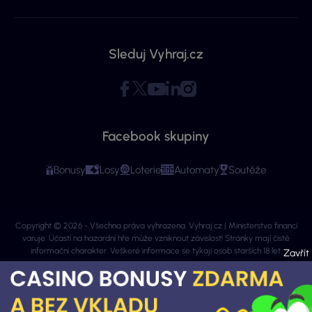
Sleduj Vyhraj.cz
Facebook skupiny
Bonusy
Losy
Loterie
Automaty
Soutěže
Copyright © 2026 - Všechna práva vyhrazena. Vyhraj.cz | Ministerstvo financí
varuje: Účastí na hazardní hře může vzniknout závislost! Stránky mají čistě
informační charakter. Veškeré informace se týkají osob starších 18 let.
Provozovatelem webu je ExeMedia s.r.o. se sídlem Kurzova 2222/16, Stodůlky,
155 00 Praha 5 (IČO: 13992228, DIČ: CZ13992228) · Kontakt:
info@vyhraj.cz