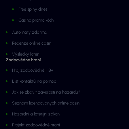
Free spiny dnes
Casino promo kódy
Automaty zdarma
Recenze online casin
Výsledky loterií
Zodpovědné hraní
Hraj zodpovědně | 18+
List kontaktů na pomoc
Jak se zbavit závislosti na hazardu?
Seznam licencovaných online casin
Hazardní a loterijní zákon
Projekt zodpovědné hraní