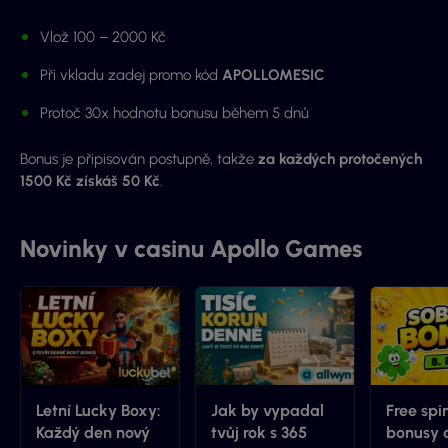
Vlož 100 – 2000 Kč
Při vkladu zadej promo kód
APOLLOMESIC
Protoč 30x hodnotu bonusu během 5 dnů
Bonus je připisován postupně, takže
za každých protočených
1500 Kč získáš 50 Kč
.
Novinky v casinu Apollo Games
Letní Lucky Boxy:
Jak by vypadal
Free spi
Každý den nový
tvůj rok s 365
bonusy 