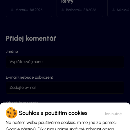
Renty
Marťa
8.8.2026
Barbora
8.8.2026
Nikola
Přidej komentář
Jméno
E-mail (nebude zobrazen)
Obsah komentáře
Souhlas s použitím cookies
Na našem webu používáme cookies, mimo jiné za pomoci
Google nástrojů. Díky nim umíme správně zobrazit obsah,