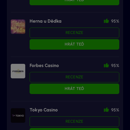
Herna u Dědka
95%
RECENZE
HRÁT TEĎ
Forbes Casino
95%
RECENZE
HRÁT TEĎ
Tokyo Casino
95%
RECENZE