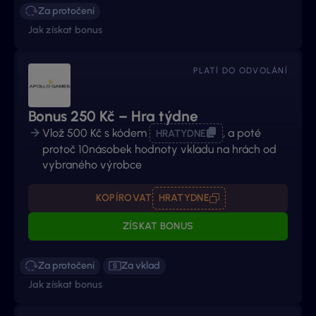
Za protočení
Jak získat bonus
PLATÍ DO ODVOLÁNÍ
Bonus 250 Kč – Hra týdne
Vlož 500 Kč s kódem
, a poté
HRATYDNE
protoč 10násobek hodnoty vkladu na hrách od
vybraného výrobce
KOPÍROVAT
HRATYDNE
ZÍSKAT BONUS
Za protočení
Za vklad
Jak získat bonus