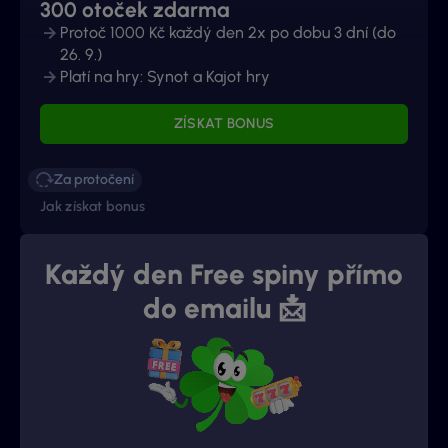
300 otoček zdarma
Protoč 1000 Kč každý den 2x po dobu 3 dní (do
26. 9.)
Platí na hry: Synot a Kajot hry
ZÍSKAT BONUS
Za protočení
Jak získat bonus
Každý den Free spiny přímo
do emailu 📩