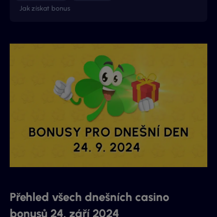
Jak získat bonus
Přehled všech dnešních casino
bonusů 24. září 2024