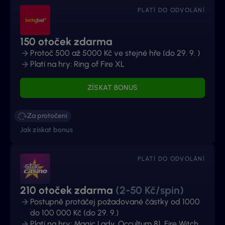
PLATÍ DO ODVOLÁNÍ
150 otoček zdarma
Protoč 500 až 5000 Kč ve stejné hře (do 29. 9. )
Platí na hry: Ring of Fire XL
ZÍSKAT BONUS
Za protočení
Jak získat bonus
PLATÍ DO ODVOLÁNÍ
210 otoček zdarma
(2-50 Kč/spin)
Postupně protáčej požadované částky od 1000
do 100 000 Kč (do 29. 9.)
Platí na hry: Magic Lady, Occultum 81, Fire Witch,