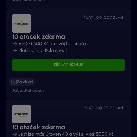
PLATÍ DO ODVOLÁNÍ
10 otoček zdarma
Vlož si 500 Kč na svůj herní účet
Platí na hry: Kolo štěstí
ZÍSKAT BONUS
Za vklad
Jak získat bonus
PLATÍ DO ODVOLÁNÍ
10 otoček zdarma
Jestliže máš úroveň 40 a výše, vlož 5000 Kč