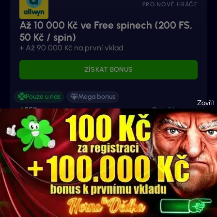
PRO NOVÉ HRÁČE
Až 10 000 Kč ve Free spinech (200 FS,
50 Kč / spin)
+ Až 90 000 Kč na první vklad
ZÍSKAT BONUS
Pouze u nás
Mega bonus
95%
Detail bonusu
REGISTRAČNÍ BONUS
PRO NOVÉ HRÁČE
400 FS za registraci + 266 FS s promo
kódem „VYHRAJ“
Bez vkladu
+ Bonus na první vklad 100% až 50 000 Kč do
casina