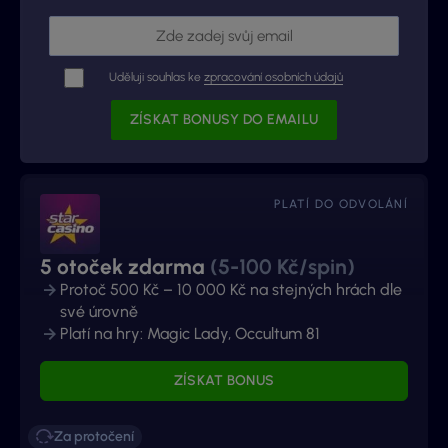
Uděluji souhlas ke
zpracování osobních údajů
PLATÍ DO ODVOLÁNÍ
5 otoček zdarma
(5-100 Kč/spin)
Protoč 500 Kč – 10 000 Kč na stejných hrách dle
své úrovně
Platí na hry: Magic Lady, Occultum 81
ZÍSKAT BONUS
Za protočení