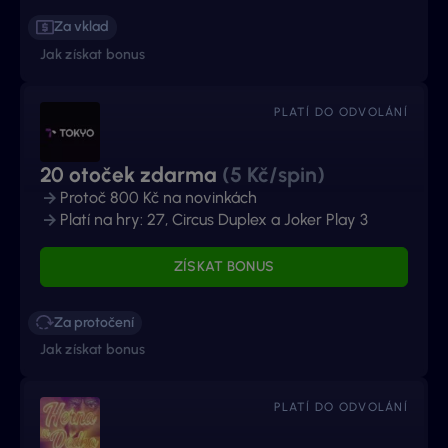
Za vklad
Jak získat bonus
PLATÍ DO ODVOLÁNÍ
20 otoček zdarma
(5 Kč/spin)
Protoč 800 Kč na novinkách
Platí na hry: 27, Circus Duplex a Joker Play 3
ZÍSKAT BONUS
Za protočení
Jak získat bonus
PLATÍ DO ODVOLÁNÍ