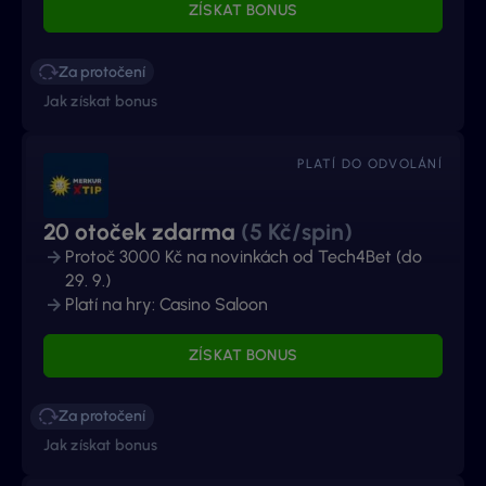
ZÍSKAT BONUS
Za protočení
Jak získat bonus
PLATÍ DO ODVOLÁNÍ
20 otoček zdarma
(5 Kč/spin)
Protoč 3000 Kč na novinkách od Tech4Bet (do
29. 9.)
Platí na hry: Casino Saloon
ZÍSKAT BONUS
Za protočení
Jak získat bonus