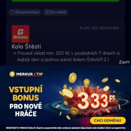
Za protočení
Za vklad
PLATÍ DO ODVOLÁNÍ
Kolo Štěstí
Proveď vklad min. 250 Kč v posledních 7 dnech a
každý den si jednou zatoč Kolem Štěstí(9.2.)
ZÍSKAT BONUS
Za protočení
Za vklad
Jak získat bonus
PLATÍ DO ODVOLÁNÍ