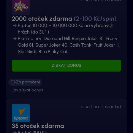
2000 otoček zdarma
(2-100 Kč/spin)
Protoč 10 000 – 10 000 000 Kč na vybraných
hrách (do 31. 1.)
Platí na hry: Diamond Hill, Respin Joker 81, Fruity
Gold 81, Super Joker 40, Cash Tank, Fruit Joker II,
Slot Birds 81 a Pinky Cat
ZÍSKAT BONUS
Za protočení
Jak získat bonus
PLATÍ DO ODVOLÁNÍ
35 otoček zdarma
Protoč 300 Kč