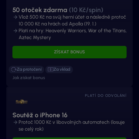
50 otoček zdarma
(10 Kč/spin)
Vlož 500 Kč na svůj herní účet a následně protoč
10 000 Kč na hrách od Apolla (19. 1.)
Platí na hry: Heavenly Warriors, War of the Titans,
Aztec Mystery
ZÍSKAT BONUS
Za protočení
Za vklad
Jak získat bonus
PLATÍ DO ODVOLÁNÍ
Soutěž o iPhone 16
Protoč 1000 Kč v libovolných automatech (losuje
se celý rok)