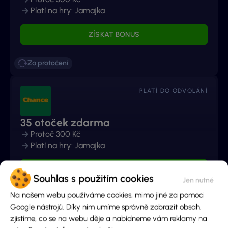
Platí na hry: Jamajka
ZÍSKAT BONUS
Za protočení
PLATÍ DO ODVOLÁNÍ
35 otoček zdarma
Protoč 300 Kč
Platí na hry: Jamajka
ZÍSKAT BONUS
Souhlas s použitím cookies
Na našem webu používáme cookies, mimo jiné za pomoci
Za protočení
Google nástrojů. Díky nim umíme správně zobrazit obsah,
zjistíme, co se na webu děje a nabídneme vám reklamy na
PLATÍ DO ODVOLÁNÍ