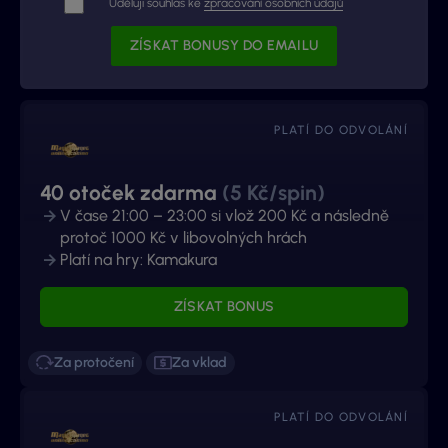
Uděluji souhlas ke
zpracování osobních údajů
PLATÍ DO ODVOLÁNÍ
40 otoček zdarma
(5 Kč/spin)
V čase 21:00 – 23:00 si vlož 200 Kč a následně
protoč 1000 Kč v libovolných hrách
Platí na hry: Kamakura
ZÍSKAT BONUS
Za protočení
Za vklad
PLATÍ DO ODVOLÁNÍ