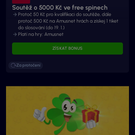
Soutěž o 5000 Kč ve free spinech
Protoč 50 Kč pro kvalifikaci do soutěže, dále
protoč 500 Kč na Amusnet hrách a získej 1 tiket
do slosování (do 19. 1.)
Platí na hry: Amusnet
ZÍSKAT BONUS
Za protočení