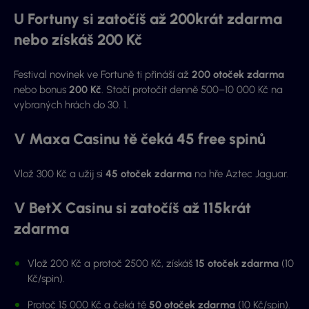
U Fortuny si zatočíš až 200krát zdarma
nebo získáš 200 Kč
Festival novinek ve Fortuně ti přináší až
200 otoček zdarma
nebo bonus
200 Kč
. Stačí protočit denně 500–10 000 Kč na
vybraných hrách do 30. 1.
V Maxa Casinu tě čeká 45 free spinů
Vlož 300 Kč a užij si
45 otoček zdarma
na hře Aztec Jaguar.
V BetX Casinu si zatočíš až 115krát
zdarma
Vlož 200 Kč a protoč 2500 Kč, získáš
15 otoček zdarma
(10
Kč/spin).
Protoč 15 000 Kč a čeká tě
50 otoček zdarma
(10 Kč/spin).