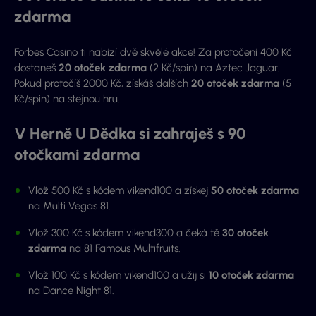
zdarma
Forbes Casino ti nabízí dvě skvělé akce! Za protočení 400 Kč
dostaneš
20 otoček zdarma
(2 Kč/spin) na Aztec Jaguar.
Pokud protočíš 2000 Kč, získáš dalších
20 otoček zdarma
(5
Kč/spin) na stejnou hru.
V Herně U Dědka si zahraješ s 90
otočkami zdarma
Vlož 500 Kč s kódem
vikend100
a získej
50 otoček zdarma
na Multi Vegas 81.
Vlož 300 Kč s kódem
vikend300
a čeká tě
30 otoček
zdarma
na 81 Famous Multifruits.
Vlož 100 Kč s kódem
vikend100
a užij si
10 otoček zdarma
na Dance Night 81.