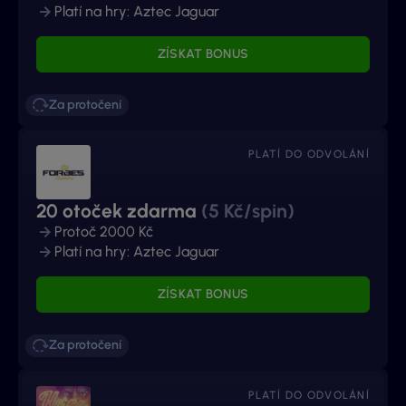
Platí na hry: Aztec Jaguar
ZÍSKAT BONUS
Za protočení
PLATÍ DO ODVOLÁNÍ
20 otoček zdarma
(5 Kč/spin)
Protoč 2000 Kč
Platí na hry: Aztec Jaguar
ZÍSKAT BONUS
Za protočení
PLATÍ DO ODVOLÁNÍ