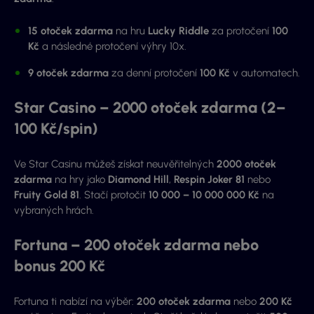
15 otoček zdarma
na hru
Lucky Riddle
za protočení
100
Kč
a následné protočení výhry 10x.
9 otoček zdarma
za denní protočení
100 Kč
v automatech.
Star Casino – 2000 otoček zdarma (2–
100 Kč/spin)
Ve Star Casinu můžeš získat neuvěřitelných
2000 otoček
zdarma
na hry jako
Diamond Hill
,
Respin Joker 81
nebo
Fruity Gold 81
. Stačí protočit
10 000 – 10 000 000 Kč
na
vybraných hrách.
Fortuna – 200 otoček zdarma nebo
bonus 200 Kč
Fortuna ti nabízí na výběr:
200 otoček zdarma
nebo
200 Kč