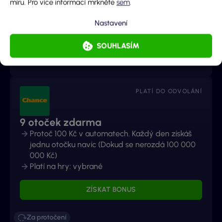
míru. Pro více informací mrkněte
sem
.
ZÍSKAT BONUS
Nastavení
SOUHLASÍM
Za protočení
Jak získat bonus
PLATÍ DO ODVOLÁNÍ
9 otoček zdarma
Protoč 100 Kč v automatech. Každý den získáš
jednu otočku navíc (Dokud se nerozdá 100 000
000 Kč)
Platí na hry: vybrané
ZÍSKAT BONUS
Za protočení