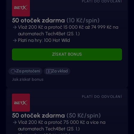
PLATÍ DO ODVOLÁNÍ
50 otoček zdarma
(10 Kč/spin)
Vlož 200 Kč a protoč 15 000 Kč až 74 999 Kč na
automatech Tech4Bet (25. 1.)
Platí na hry: 100 Hot Wild
ZÍSKAT BONUS
Za protočení
Za vklad
Jak získat bonus
PLATÍ DO ODVOLÁNÍ
50 otoček zdarma
(50 Kč/spin)
Vlož 200 Kč a protoč 75 000 Kč a více na
automatech Tech4Bet (25. 1.)