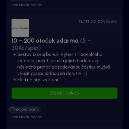
Jak získat bonus
PLATÍ DO ODVOLÁNÍ
10 – 200 otoček zdarma
(5 –
30Kč/spin)
Sestav si svůj bonus. Vyber si libovolného
výrobce, počet spinů a jejich hodnotu a
následně protoč požadovanou částku. Můžeš
využít pouze jednou za den. (19. 1.)
Platí na hry: vybrané
ZÍSKAT BONUS
Za protočení
Jak získat bonus