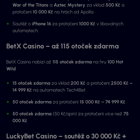
War of the Titans
a
Aztec Mystery
za vklad
500 Kč
a
protočení
10 000 Kč
na hrách od Apolla.
Soutěž o
iPhone 16
za protočení
1000 Kč
v libovolných
automatech.
BetX Casino – až 115 otoček zdarma
BetX Casino nabízí až
115 otoček zdarma
na hru
100 Hot
Wild
:
15 otoček zdarma
za vklad
200 Kč
a protočení
2500 Kč –
14 999 Kč
na automatech Tech4Bet.
50 otoček zdarma
za protočení
15 000 Kč – 74 999 Kč
.
50 otoček zdarma
(50 Kč/spin) za protočení více než
75
000 Kč
.
LuckyBet Casino – soutěž o 30 000 Kč +