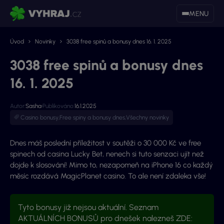
MENU
Úvod
Novinky
3038 free spinů a bonusy dnes 16. 1. 2025
3038 free spinů a bonusy dnes
16. 1. 2025
Autor:
Sasha
Publikováno:
16.1.2025
Casino bonusy
,
Free spiny a bonusy dnes
,
Všechny novinky
Dnes máš poslední příležitost v soutěži o 30 000 Kč ve free
spinech od casina Lucky Bet, nenech si tuto senzaci ujít než
dojde k slosování! Mimo to, nezapomeň na iPhone 16 co každý
měsíc rozdává MagicPlanet casino. To ale není zdaleka vše!
Tyto bonusy již nejsou aktuální. Seznam
AKTUÁLNÍCH BONUSŮ pro dnešek nalezneš ZDE: