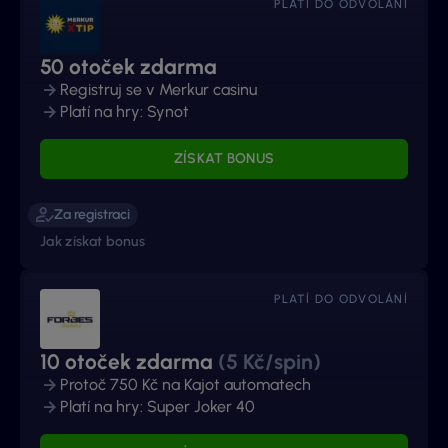
PLATÍ DO ODVOLÁNÍ
50 otoček zdarma
Registruj se v Merkur casinu
Platí na hry: Synot
ZÍSKAT BONUS
Za registraci
Jak získat bonus
PLATÍ DO ODVOLÁNÍ
10 otoček zdarma
(5 Kč/spin)
Protoč 750 Kč na Kajot automatech
Platí na hry: Super Joker 40