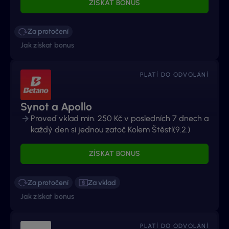
ZÍSKAT BONUS
Za protočení
Jak získat bonus
PLATÍ DO ODVOLÁNÍ
Synot a Apollo
Proveď vklad min. 250 Kč v posledních 7 dnech a
každý den si jednou zatoč Kolem Štěstí(9.2.)
ZÍSKAT BONUS
Za protočení
Za vklad
Jak získat bonus
PLATÍ DO ODVOLÁNÍ