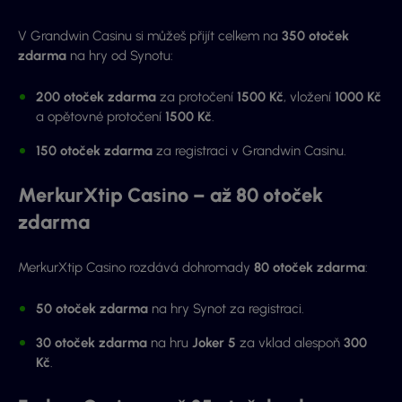
V Grandwin Casinu si můžeš přijít celkem na
350 otoček
zdarma
na hry od Synotu:
200 otoček zdarma
za protočení
1500 Kč
, vložení
1000 Kč
a opětovné protočení
1500 Kč
.
150 otoček zdarma
za registraci v Grandwin Casinu.
MerkurXtip Casino – až 80 otoček
zdarma
MerkurXtip Casino rozdává dohromady
80 otoček zdarma
:
50 otoček zdarma
na hry Synot za registraci.
30 otoček zdarma
na hru
Joker 5
za vklad alespoň
300
Kč
.