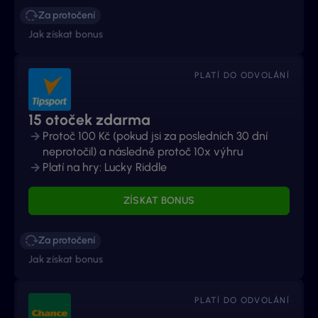
Za protočení
Jak získat bonus
PLATÍ DO ODVOLÁNÍ
15 otoček zdarma
Protoč 100 Kč (pokud jsi za posledních 30 dní
neprotočil) a následně protoč 10x výhru
Platí na hry: Lucky Riddle
ZÍSKAT BONUS
Za protočení
Jak získat bonus
PLATÍ DO ODVOLÁNÍ