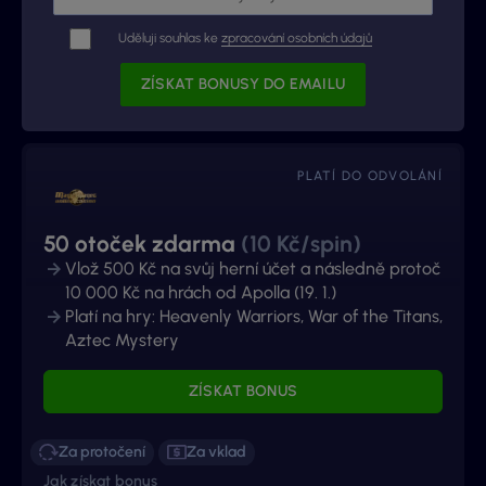
Uděluji souhlas ke
zpracování osobních údajů
PLATÍ DO ODVOLÁNÍ
50 otoček zdarma
(10 Kč/spin)
Vlož 500 Kč na svůj herní účet a následně protoč
10 000 Kč na hrách od Apolla (19. 1.)
Platí na hry: Heavenly Warriors, War of the Titans,
Aztec Mystery
ZÍSKAT BONUS
Za protočení
Za vklad
Jak získat bonus