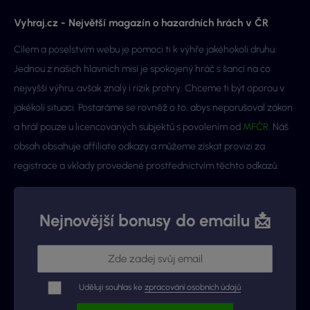
Vyhraj.cz - Největší magazín o hazardních hrách v ČR
Cílem a poselstvím webu je pomoci ti k výhře jakéhokoli druhu.
Jednou z našich hlavních misí je spokojený hráč s šancí na co
nejvyšší výhru, avšak znalý i rizik prohry. Chceme ti být oporou v
jakékoli situaci. Postaráme se rovněž o to, abys neporušoval zákon
a hrál pouze u licencovaných subjektů s povolením od
MFČR
. Náš
obsah obsahuje affiliate odkazy a můžeme získat provizi za
registrace a vklady provedené prostřednictvím těchto odkazů.
Nejnovější bonusy do emailu 📩
Uděluji souhlas ke
zpracování osobních údajů