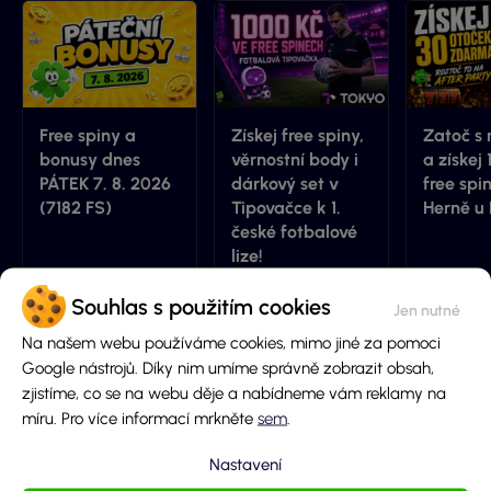
Free spiny a
Získej free spiny,
Zatoč s 
bonusy dnes
věrnostní body i
a získej 
PÁTEK 7. 8. 2026
dárkový set v
free spi
(7182 FS)
Tipovačce k 1.
Herně u
české fotbalové
lize!
Marťa
7.8.2026
Max
6.8.2026
Lenka
Souhlas s použitím cookies
Na našem webu používáme cookies, mimo jiné za pomoci
Google nástrojů. Díky nim umíme správně zobrazit obsah,
Přidej komentář
zjistíme, co se na webu děje a nabídneme vám reklamy na
míru. Pro více informací mrkněte
sem
.
Jméno
Nastavení