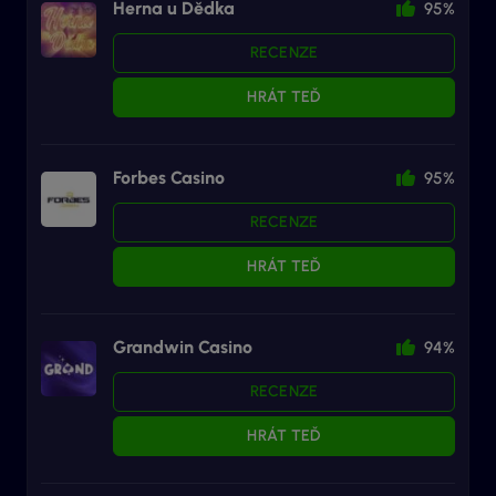
Herna u Dědka
95%
RECENZE
HRÁT TEĎ
Forbes Casino
95%
RECENZE
HRÁT TEĎ
Grandwin Casino
94%
RECENZE
HRÁT TEĎ