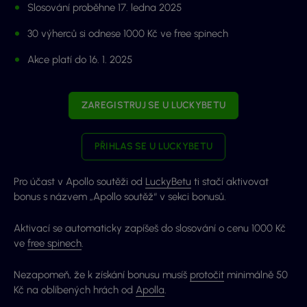
Slosování proběhne 17. ledna 2025
30 výherců si odnese 1000 Kč ve free spinech
Akce platí do 16. 1. 2025
ZAREGISTRUJ SE U LUCKYBETU
PŘIHLAS SE U LUCKYBETU
Pro účast v Apollo soutěži od
LuckyBetu
ti stačí aktivovat
bonus s názvem „Apollo soutěž“ v sekci bonusů.
Aktivací se automaticky zapíšeš do slosování o cenu 1000 Kč
ve
free spinech
.
Nezapomeň, že k získání bonusu musíš
protočit
minimálně 50
Kč na oblíbených hrách od
Apolla
.