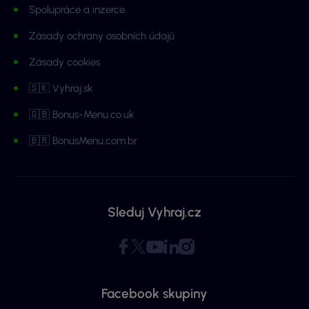
Spolupráce a inzerce
Zásady ochrany osobních údajů
Zásady cookies
🇸🇰 Vyhraj.sk
🇬🇧 Bonus-Menu.co.uk
🇧🇷 BonusMenu.com.br
Sleduj Vyhraj.cz
Facebook skupiny