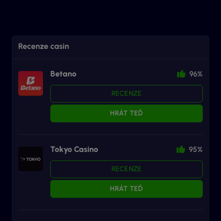
Recenze casin
Betano
96%
RECENZE
HRÁT TEĎ
Tokyo Casino
95%
RECENZE
HRÁT TEĎ