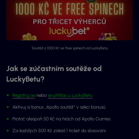
Soutěž o 1000 Kč ve free spinech od LuckyBetu
Jak se zúčastním soutěže od
LuckyBetu?
Registruj se
nebo
se přihlas u LuckyBetu
Aktivuj si bonus „Apollo soutěž“ v sekci bonusů
Protoč alespoň 50 Kč na hrách od Apollo Games
Za každých 500 Kč získáš 1 ticket do slosování