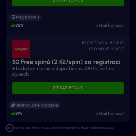
ZÍSKAT BONUS
Mega bonus
92%
Detail bonusu
REGISTRAČNÍ BONUS
PRO NOVÉ HRÁČE
50 Free spinů (2 Kč/spin) za registraci
+ Luckybet casino vstupní bonus 500 Kč ve free
spinech
ZÍSKAT BONUS
Jednoduché dosažení
91%
Detail bonusu
Ministerstvo financí varuje: Účastí na hazardní hře může vzniknout závislost.