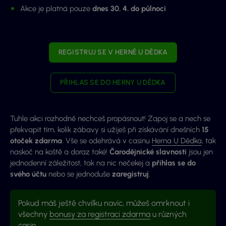
Akce je platná pouze
dnes 30. 4. do půlnoci
REGISTRUJ SE V HERNĚ U DĚDKA
PŘIHLAS SE DO HERNY U DĚDKA
Tuhle akci rozhodně nechceš propásnout! Zapoj se a nech se
překvapit tím, kolik zábavy si užiješ při získávání dnešních
15
otoček zdarma
. Vše se odehrává v casinu
Herna U Dědka
, tak
naskoč na koště a doraz také!
Čarodějnické slavnosti
jsou jen
jednodenní záležitost, tak na nic nečekej a
přihlas se do
svého účtu
nebo se jednoduše
zaregistruj
.
Pokud máš ještě chvilku navíc, můžeš omrknout i
všechny
bonusy za registraci zdarma
u různých
casin.