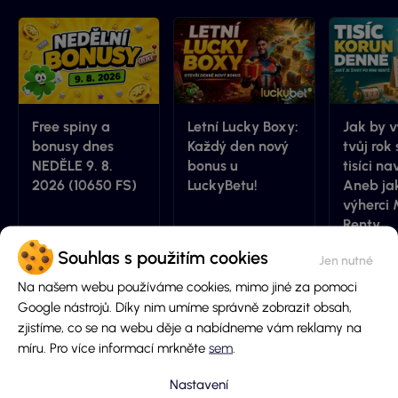
Free spiny a
Letní Lucky Boxy:
Jak by 
bonusy dnes
Každý den nový
tvůj rok 
NEDĚLE 9. 8.
bonus u
tisíci na
2026 (10650 FS)
LuckyBetu!
Aneb jak
výherci 
Renty
Nikola
9.8.2026
Marťa
8.8.2026
Barbora
Souhlas s použitím cookies
Na našem webu používáme cookies, mimo jiné za pomoci
Google nástrojů. Díky nim umíme správně zobrazit obsah,
zjistíme, co se na webu děje a nabídneme vám reklamy na
Přidej komentář
míru. Pro více informací mrkněte
sem
.
Jméno
Nastavení