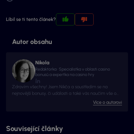
Líbil se ti tento článek?
Autor obsahu
Nikola
Redaktorka · Specialistka v oblasti casino
bonusů a expertka na casino hry
Zdravím všechny! Jsem Nikča a soustředím se na
nejnovější bonusy, či události a také vás naučím vše o
nejoblíbenějších casinových hrách.
Více o autorovi
Související články