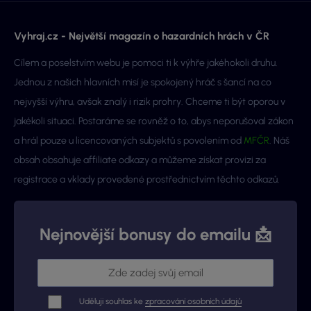
Vyhraj.cz - Největší magazín o hazardních hrách v ČR
Cílem a poselstvím webu je pomoci ti k výhře jakéhokoli druhu.
Jednou z našich hlavních misí je spokojený hráč s šancí na co
nejvyšší výhru, avšak znalý i rizik prohry. Chceme ti být oporou v
jakékoli situaci. Postaráme se rovněž o to, abys neporušoval zákon
a hrál pouze u licencovaných subjektů s povolením od
MFČR
. Náš
obsah obsahuje affiliate odkazy a můžeme získat provizi za
registrace a vklady provedené prostřednictvím těchto odkazů.
Nejnovější bonusy do emailu 📩
Uděluji souhlas ke
zpracování osobních údajů