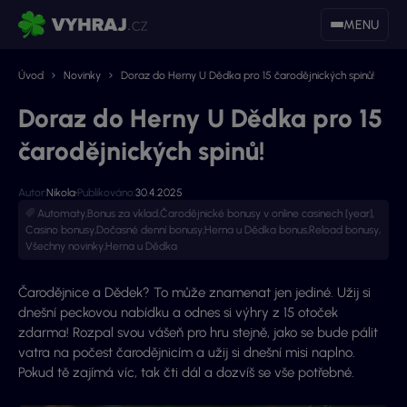
MENU
Úvod
Novinky
Doraz do Herny U Dědka pro 15 čarodějnických spinů!
Doraz do Herny U Dědka pro 15
čarodějnických spinů!
Autor:
Nikola
Publikováno:
30.4.2025
Automaty
,
Bonus za vklad
,
Čarodějnické bonusy v online casinech [year]
,
Casino bonusy
,
Dočasné denní bonusy
,
Herna u Dědka bonus
,
Reload bonusy
,
Všechny novinky
,
Herna u Dědka
Čarodějnice a Dědek? To může znamenat jen jediné. Užij si
dnešní peckovou nabídku a odnes si výhry z 15 otoček
zdarma! Rozpal svou vášeň pro hru stejně, jako se bude pálit
vatra na počest čarodějnicím a užij si dnešní misi naplno.
Pokud tě zajímá víc, tak čti dál a dozvíš se vše potřebné.