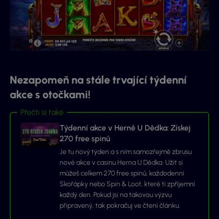
Nezapomeň na stále trvající týdenní
akce s otočkami!
Přečti si také
Týdenní akce v Herně U Dědka: Získej
270 free spinů
Je tu nový týden a s ním samozřejmě zbrusu
nové akce v casinu Herna U Dědka. Užít si
můžeš celkem 270 free spinů, každodenní
Skořápky nebo Spin & Loot, které ti zpříjemní
každý den. Pokud jsi na takovou výzvu
připravený, tak pokračuj ve čtení článku.