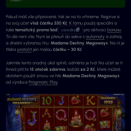
Pokud máš vše připravené, tak se na to vrhneme. Nejprve si
na svůj účet
vlož částku 330 Kč
. K tomu použij speciální a
také
tematický promo kód
pro aktivaci
bonusu
.
carodky
To ale není vše. Nyní se přesuň do sekce s
automaty
a zahraj
si dnešní vybranou hru:
Madame Destiny Megaways
. Na ní je
třeba
protočit
jen malou
částku – 30 Kč
.
Jakmile tento snadný úkol splníš, odměna je tvá! Na účet se ti
ihned přičte
15 otoček zdarma
, každá
za 2 Kč
, které můžeš
obratem použít znovu ve hře
Madame Destiny Megaways
od výrobce
Pragmatic Play
.