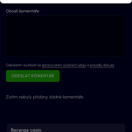
Obsah komentáře
Odeslaním souhlasíš se
zpracováním osobních údajů
a
pravidly diskuze
.
ODESLAT KOMENTÁŘ
Zatím nebyly přidány žádné komentáře.
Recenze casin