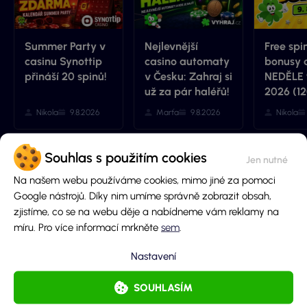
Summer Party v
Nejlevnější
Free spi
casinu Synottip
casino automaty
bonusy 
přináší 20 spinů!
v Česku: Zahraj si
NEDĚLE 9
už za pár haléřů!
2026 (1
Nikola
9.8.2026
Marťa
9.8.2026
Nikola
Souhlas s použitím cookies
Přidej komentář
Na našem webu používáme cookies, mimo jiné za pomoci
Google nástrojů. Díky nim umíme správně zobrazit obsah,
Jméno
zjistíme, co se na webu děje a nabídneme vám reklamy na
míru. Pro více informací mrkněte
sem
.
Nastavení
E-mail (nebude zobrazen)
SOUHLASÍM