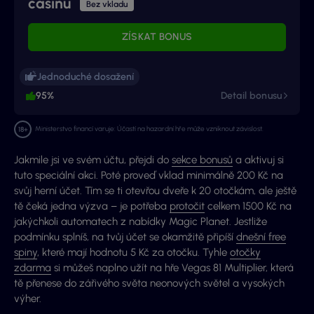
casinu
Bez vkladu
ZÍSKAT BONUS
Jednoduché dosažení
95%
Detail bonusu
Ministerstvo financí varuje: Účastí na hazardní hře může vzniknout závislost.
Jakmile jsi ve svém účtu, přejdi do
sekce bonusů
a aktivuj si
tuto speciální akci. Poté proveď vklad minimálně 200 Kč na
svůj herní účet. Tím se ti otevřou dveře k 20 otočkám, ale ještě
tě čeká jedna výzva – je potřeba
protočit
celkem 1500 Kč na
jakýchkoli automatech z nabídky Magic Planet. Jestliže
podmínku splníš, na tvůj účet se okamžitě připíší
dnešní free
spiny
, které mají hodnotu 5 Kč za otočku. Tyhle
otočky
zdarma
si můžeš naplno užít na hře Vegas 81 Multiplier, která
tě přenese do zářivého světa neonových světel a vysokých
výher.