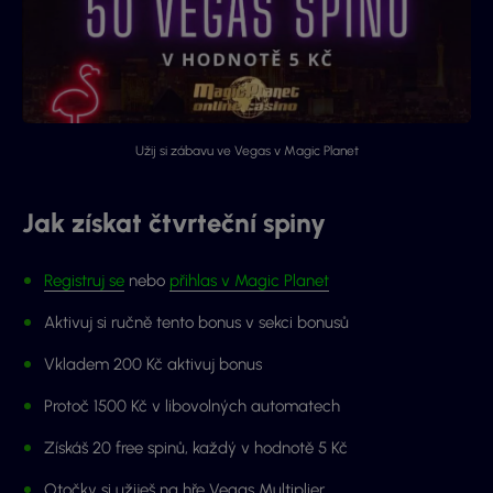
Užij si zábavu ve Vegas v Magic Planet
Jak získat čtvrteční spiny
Registruj se
nebo
přihlas v Magic Planet
Aktivuj si ručně tento bonus v sekci bonusů
Vkladem 200 Kč aktivuj bonus
Protoč 1500 Kč v libovolných automatech
Získáš 20 free spinů, každý v hodnotě 5 Kč
Otočky si užiješ na hře Vegas Multiplier