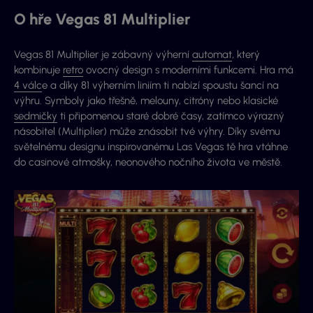
O hře Vegas 81 Multiplier
Vegas 81 Multiplier je zábavný výherní
automat
, který
kombinuje
retro
ovocný design s moderními funkcemi. Hra má
4 válc
e a díky 81 výherním liniím ti nabízí spoustu šancí na
výhru. Symboly jako třešně, melouny, citróny nebo klasické
sedmičky
ti připomenou staré dobré časy, zatímco výrazný
násobitel (Multiplier) může znásobit tvé výhry. Díky svému
světelnému designu inspirovanému Las Vegas tě hra vtáhne
do casinové atmošky, neonového nočního života ve městě.