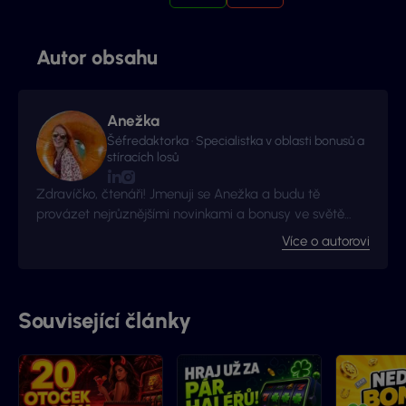
Autor obsahu
Anežka
Šéfredaktorka · Specialistka v oblasti bonusů a
stíracích losů
Zdravíčko, čtenáři! Jmenuji se Anežka a budu tě
provázet nejrůznějšími novinkami a bonusy ve světě
hazardu!
Více o autorovi
Související články