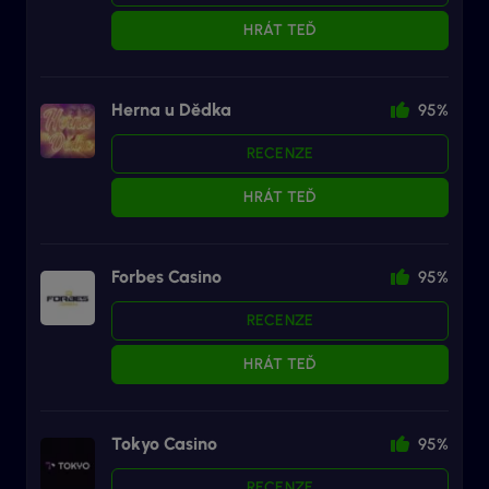
HRÁT TEĎ
Herna u Dědka
95%
RECENZE
HRÁT TEĎ
Forbes Casino
95%
RECENZE
HRÁT TEĎ
Tokyo Casino
95%
RECENZE