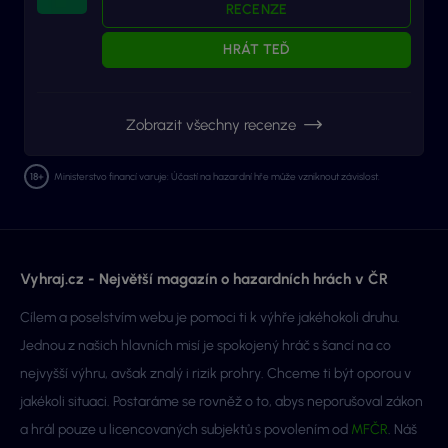
RECENZE
HRÁT TEĎ
Zobrazit všechny recenze
Ministerstvo financí varuje: Účastí na hazardní hře může vzniknout závislost.
Vyhraj.cz - Největší magazín o hazardních hrách v ČR
Cílem a poselstvím webu je pomoci ti k výhře jakéhokoli druhu.
Jednou z našich hlavních misí je spokojený hráč s šancí na co
nejvyšší výhru, avšak znalý i rizik prohry. Chceme ti být oporou v
jakékoli situaci. Postaráme se rovněž o to, abys neporušoval zákon
a hrál pouze u licencovaných subjektů s povolením od
MFČR
. Náš