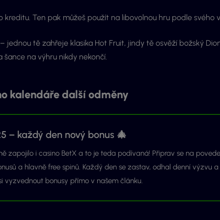
ho kreditu. Ten pak můžeš použít na libovolnou hru podle svého 
ednou tě zahřeje klasika Hot Fruit, jindy tě osvěží božský Dio
a šance na výhru nikdy nekončí.
ho kalendáře další odměny
25 – každý den nový bonus 🎄
ě zapojilo i casino BetX a to je teda podívaná! Připrav se na poved
usů a hlavně free spinů. Každý den se zastav, odhal denní výzvu a 
ak si vyzvednout bonusy přímo v našem článku.