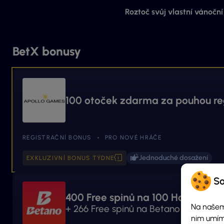
Roztoč svůj vlastní vánočn
BetX bonusy
100 otoček zdarma za pouhou reg
REGISTRAČNÍ BONUS
PRO NOVÉ HRÁČE
Jednoduché dosažení
EXKLUZIVNÍ BONUS TÝDNE
So
400 Free spinů na 100 Hot WILD 
Na našem
+
266 Free spinů na Betano HOT dík
nim umím