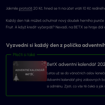
Jakmile
protočíš
20 Kč, hned se ti na účet vrátí 10 Kč reálné
Každý den tak můžeš ochutnat nový doušek herního punče – j
Fruit. A když kredit vyčerpáš? Nevadí, na BETX se hraje dál 
Vyzvedni si každý den z políčka adventní
Přečti si také
BetX adventní kalendář 20
Letos už se do vánočních oslav konečn
Adventní kalendář plný zábavných bon
si odměnu. Zjisti, co vše tě čeká a j