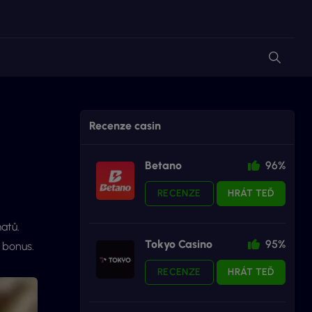
Recenze casin
Betano
96%
RECENZE
HRÁT TEĎ
atů.
Tokyo Casino
95%
 bonus.
RECENZE
HRÁT TEĎ