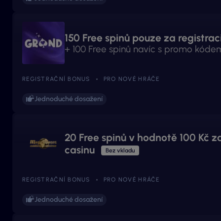
150 Free spinů pouze za registrac
+ 100 Free spinů navíc s promo kód
REGISTRAČNÍ BONUS
PRO NOVÉ HRÁČE
Jednoduché dosažení
20 Free spinů v hodnotě 100 Kč z
casinu
Bez vkladu
REGISTRAČNÍ BONUS
PRO NOVÉ HRÁČE
Jednoduché dosažení