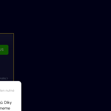
US
nusu
J
ů. Díky
ídneme