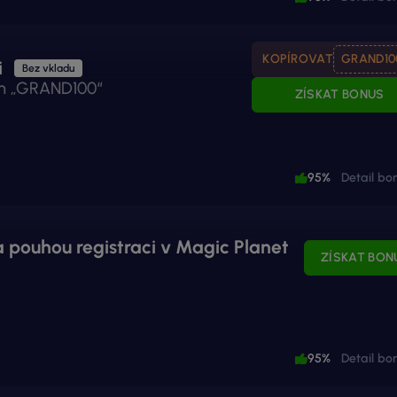
KOPÍROVAT
GRAND10
i
Bez vkladu
em „GRAND100“
ZÍSKAT BONUS
95%
Detail bo
a pouhou registraci v Magic Planet
ZÍSKAT BON
95%
Detail bo