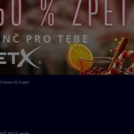
X bonus 50 % zpět
NČ 50 % zpět