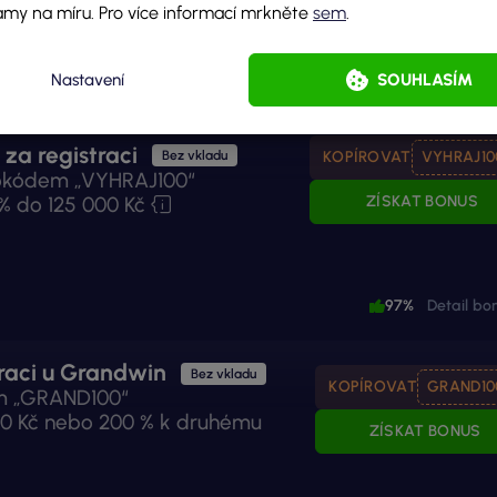
amy na míru. Pro více informací mrkněte
sem
.
Nastavení
SOUHLASÍM
97%
Detail bo
za registraci
KOPÍROVAT
VYHRAJ10
Bez vkladu
omokódem „VYHRAJ100“
% do 125 000 Kč
ZÍSKAT BONUS
97%
Detail bo
traci u Grandwin
Bez vkladu
KOPÍROVAT
GRAND10
em „GRAND100“
00 Kč nebo 200 % k druhému
ZÍSKAT BONUS