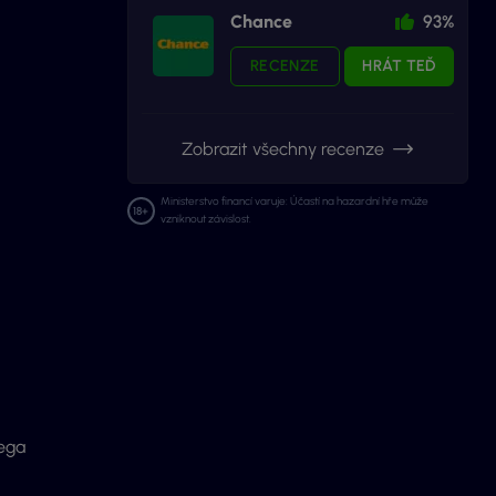
Chance
93%
RECENZE
HRÁT TEĎ
Zobrazit všechny recenze
Ministerstvo financí varuje: Účastí na hazardní hře může
vzniknout závislost.
Mega