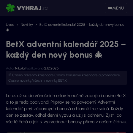
MENU
Úvod
Novinky
BetX adventní kalendář 2025 – každý den nový bonus
🎄
BetX adventní kalendář 2025 –
každý den nový bonus 🎄
Autor:
Nikola
Publikováno:
2.12.2025
Casino adventní kalendáře
,
Casino bonusové kalendáře a promoakce
,
Casino novinky
,
Všechny novinky
,
BETX
Letos už se do vánočních oslav konečně zapojilo i casino BetX
a to je teda podívaná! Připrav se na povedený Adventní
kalendář plný zábavných bonusů a hlavně free spinů. Každý
den se zastav, odhal denní výzvu a užij si odměnu. Zjisti, co
vše tě čeká a jak si vyzvednout bonusy přímo v našem článku.