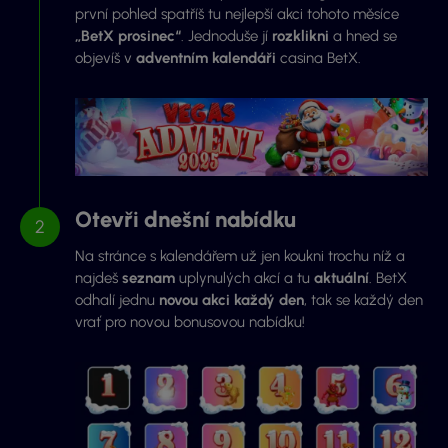
první pohled spatříš tu nejlepší akci tohoto měsíce
„BetX prosinec“
. Jednoduše jí
rozklikni
a hned se
objevíš v
adventním kalendáři
casina BetX.
Otevři dnešní nabídku
Na stránce s kalendářem už jen koukni trochu níž a
najdeš
seznam
uplynulých akcí a tu
aktuální
. BetX
odhalí jednu
novou akci každý den
, tak se každý den
vrať pro novou bonusovou nabídku!