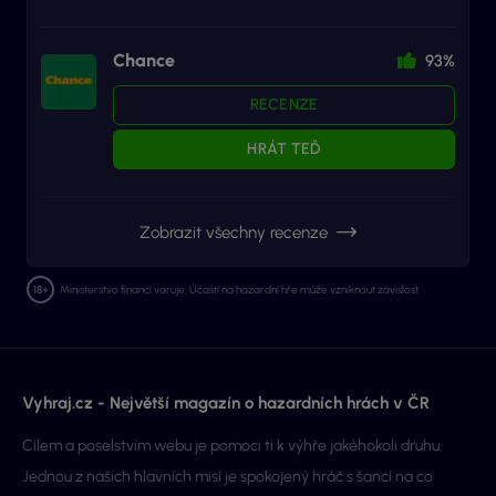
Chance
93%
RECENZE
HRÁT TEĎ
Zobrazit všechny recenze
Ministerstvo financí varuje: Účastí na hazardní hře může vzniknout závislost.
Vyhraj.cz - Největší magazín o hazardních hrách v ČR
Cílem a poselstvím webu je pomoci ti k výhře jakéhokoli druhu.
Jednou z našich hlavních misí je spokojený hráč s šancí na co