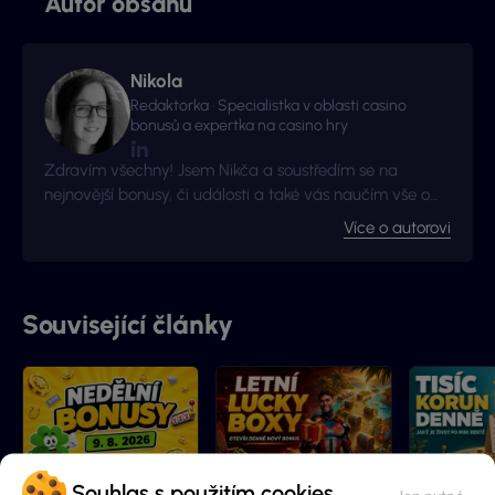
Autor obsahu
Nikola
Redaktorka · Specialistka v oblasti casino
bonusů a expertka na casino hry
Zdravím všechny! Jsem Nikča a soustředím se na
nejnovější bonusy, či události a také vás naučím vše o
nejoblíbenějších casinových hrách.
Více o autorovi
Související články
Souhlas s použitím cookies