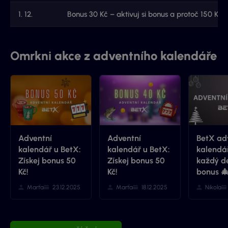
1. 12.
Bonus 30 Kč
– aktivuj si bonus a protoč 150 Kč v
Omrkni akce z adventního kalendáře
Adventní
Adventní
BetX ad
kalendář u BetX:
kalendář u BetX:
kalendá
Získej bonus 50
Získej bonus 50
každý d
Kč!
Kč!
bonus 
Marťa
23.12.2025
Marťa
18.12.2025
Nikola