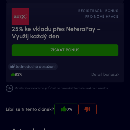
REGISTRAČNÍ BONUS
PRO NOVÉ HRÁČE
25% ke vkladu přes NeteraPay –
Využij každý den
ZÍSKAT BONUS
Jednoduché dosažení
83%
Detail bonusu
Ministerstvo financí varuje: Účastí na hazardní hře může vzniknout závislost.
Líbil se ti tento článek?
0%