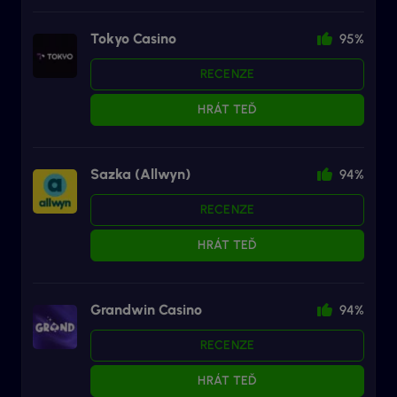
Tokyo Casino
95%
RECENZE
HRÁT TEĎ
Sazka (Allwyn)
94%
RECENZE
HRÁT TEĎ
Grandwin Casino
94%
RECENZE
HRÁT TEĎ