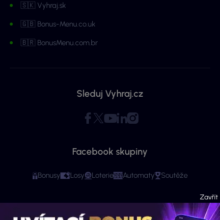
🇸🇰 Vyhraj.sk
🇬🇧 Bonus-Menu.co.uk
🇧🇷 BonusMenu.com.br
Sleduj Vyhraj.cz
Facebook skupiny
Bonusy
Losy
Loterie
Automaty
Soutěže
Copyright © 2026 - Všechna práva vyhrazena. Vyhraj.cz | Ministerstvo financí