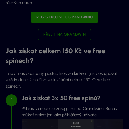
různých casin.
REGISTRUJ SE U GRANDWINU
PŘEJÍT NA GRANDWIN
Jak získat celkem 150 Kč ve free
spinech?
Tady máš podrobný postup krok za krokem, jak postupovat
každý den až do čtvrtka k získání celkem 150 Kč ve free
spinech.
Jak získat 3x 50 free spinů?
Přihlas se
nebo
se zaregistruj na Grandwinu
. Bonus
můžeš získat jen jako přihlášený uživatel.