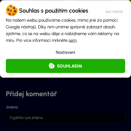
Souhlas s použitím cookies
Na našem webu používáme cookies, mimo jiné za pomoci
Získej 100 free
Bonusový lektvar
Trojí nál
Google nástrojů. Díky nim umíme správně zobrazit obsah,
spinů v hodnotě
u Merkuru: Získej
odměn v
zjistíme, co se na webu děje a nabídneme vám reklamy na
až 10 000 Kč ve
denně až 60 FS a
Dědka: 
míru. Pro více informací mrkněte
sem
.
Vegas turnajích
stírací los!
60 otoč
u Tipsportu a
zdarma!
Nastavení
Chance!
SOUHLASÍM
Max
10.8.2026
Marťa
10.8.2026
Lenka
Přidej komentář
Jméno