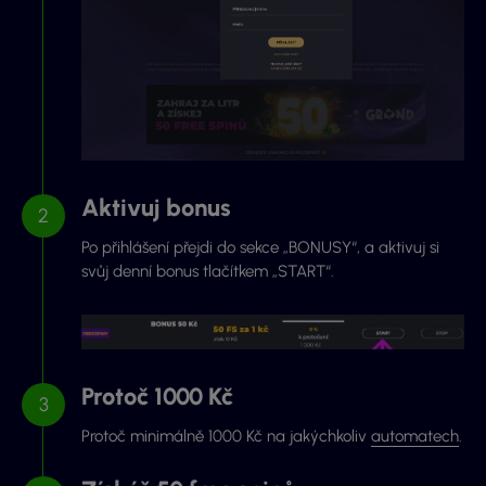
Aktivuj bonus
Po přihlášení přejdi do sekce „BONUSY“, a aktivuj si
svůj denní bonus tlačítkem „START“.
Protoč 1000 Kč
Protoč minimálně 1000 Kč na jakýchkoliv
automatech
.