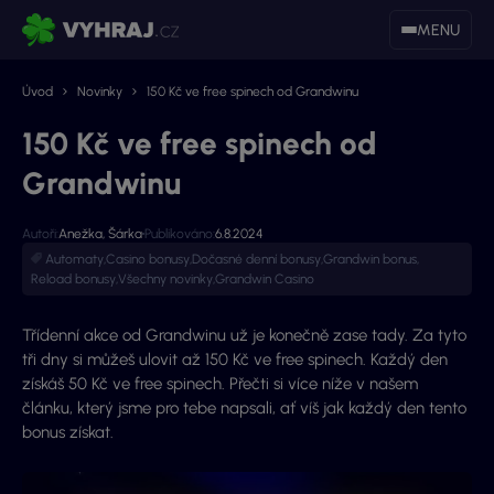
MENU
Úvod
Novinky
150 Kč ve free spinech od Grandwinu
150 Kč ve free spinech od
Grandwinu
Autoři:
Anežka
,
Šárka
Publikováno:
6.8.2024
Automaty
,
Casino bonusy
,
Dočasné denní bonusy
,
Grandwin bonus
,
Reload bonusy
,
Všechny novinky
,
Grandwin Casino
Třídenní akce od Grandwinu už je konečně zase tady. Za tyto
tři dny si můžeš ulovit až 150 Kč ve free spinech. Každý den
získáš 50 Kč ve free spinech. Přečti si více níže v našem
článku, který jsme pro tebe napsali, ať víš jak každý den tento
bonus získat.