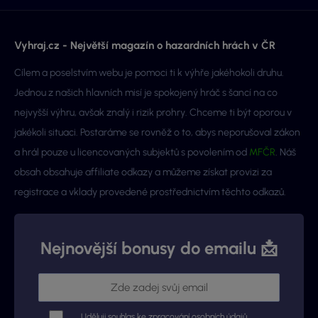
Vyhraj.cz - Největší magazín o hazardních hrách v ČR
Cílem a poselstvím webu je pomoci ti k výhře jakéhokoli druhu.
Jednou z našich hlavních misí je spokojený hráč s šancí na co
nejvyšší výhru, avšak znalý i rizik prohry. Chceme ti být oporou v
jakékoli situaci. Postaráme se rovněž o to, abys neporušoval zákon
a hrál pouze u licencovaných subjektů s povolením od
MFČR
. Náš
obsah obsahuje affiliate odkazy a můžeme získat provizi za
registrace a vklady provedené prostřednictvím těchto odkazů.
Nejnovější bonusy do emailu 📩
Uděluji souhlas ke
zpracování osobních údajů