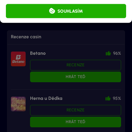
Zatím nebyly přidány žádné komentáře.
SOUHLASÍM
Recenze casin
Betano
96%
RECENZE
HRÁT TEĎ
Herna u Dědka
95%
RECENZE
HRÁT TEĎ