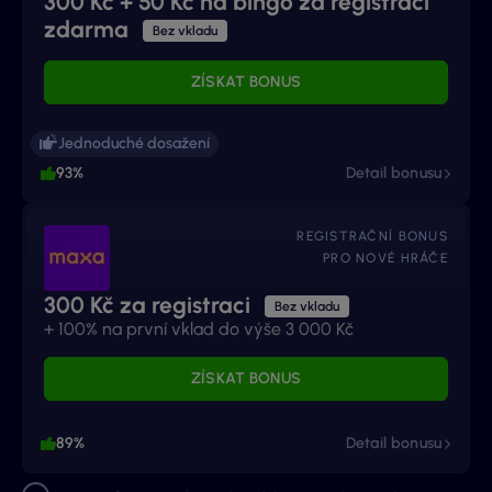
300 Kč + 50 Kč na bingo za registraci
zdarma
Bez vkladu
ZÍSKAT BONUS
Jednoduché dosažení
93%
Detail bonusu
REGISTRAČNÍ BONUS
PRO NOVÉ HRÁČE
300 Kč za registraci
Bez vkladu
+ 100% na první vklad do výše 3 000 Kč
ZÍSKAT BONUS
89%
Detail bonusu