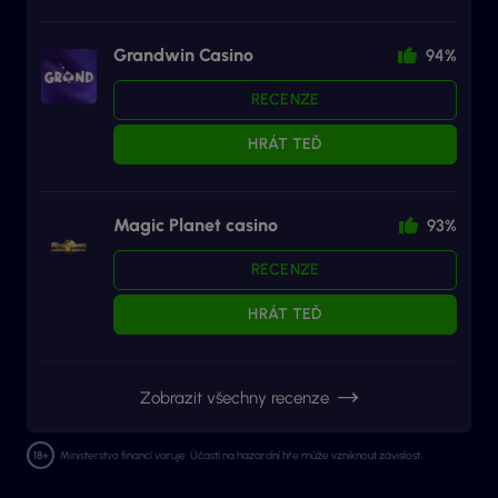
Grandwin Casino
94%
RECENZE
HRÁT TEĎ
Magic Planet casino
93%
RECENZE
HRÁT TEĎ
Zobrazit všechny recenze
Ministerstvo financí varuje: Účastí na hazardní hře může vzniknout závislost.