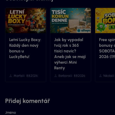
Letní Lucky Boxy:
Jak by vypadal
Free spi
Každý den nový
tvůj rok s 365
bonusy 
bonus u
tisíci navíc?
SOBOTA 
LuckyBetu!
Aneb jak se mají
2026 (11
výherci Mini
Renty
Marťa
8.8.2026
Barbora
8.8.2026
Nikola
Přidej komentář
Jméno