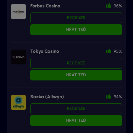
Forbes Casino
95%
RECENZE
HRÁT TEĎ
Tokyo Casino
95%
RECENZE
HRÁT TEĎ
Sazka (Allwyn)
94%
RECENZE
HRÁT TEĎ