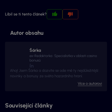
Líbil se ti tento článek?
Autor obsahu
Šárka
ex-Redaktorka · Specialistka v oblasti casino
bonusů
Ahoj! Jsem Šárka a dozvíte se ode mě ty nejdůležitější
novinky a bonusy ze světa hazardního hraní.
Více o autorovi
Související články