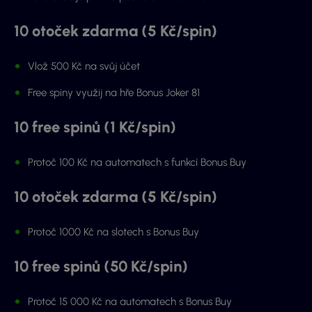
10 otoček zdarma (5 Kč/spin)
Vlož 500 Kč na svůj účet
Free spiny využij na hře Bonus Joker 81
10 free spinů (1 Kč/spin)
Protoč 100 Kč na automatech s funkcí Bonus Buy
10 otoček zdarma (5 Kč/spin)
Protoč 1000 Kč na slotech s Bonus Buy
10 free spinů (50 Kč/spin)
Protoč 15 000 Kč na automatech s Bonus Buy