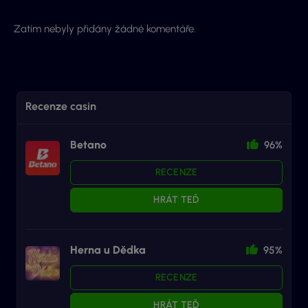
Zatím nebyly přidány žádné komentáře.
Recenze casin
Betano
96%
RECENZE
HRÁT TEĎ
Herna u Dědka
95%
RECENZE
HRÁT TEĎ