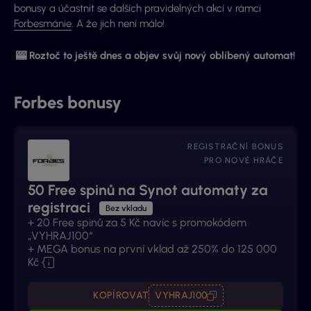
bonusy a účastnit se dalších pravidelných akcí v rámci
Forbesmánie
. A že jich není málo!
🎰 Roztoč to ještě dnes a objev svůj nový oblíbený automat!
Forbes bonusy
REGISTRAČNÍ BONUS
PRO NOVÉ HRÁČE
50 Free spinů na Synot automaty za
registraci
Bez vkladu
+ 20 Free spinů za 5 Kč navíc s promokódem
„VYHRAJ100“
+ MEGA bonus na první vklad až 250% do 125 000
Kč
KOPÍROVAT
VYHRAJ100