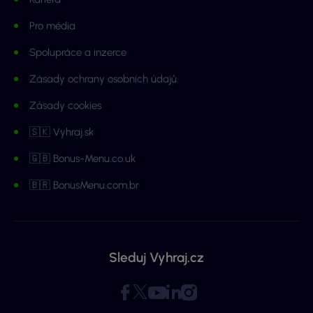
Pro média
Spolupráce a inzerce
Zásady ochrany osobních údajů
Zásady cookies
🇸🇰 Vyhraj.sk
🇬🇧 Bonus-Menu.co.uk
🇧🇷 BonusMenu.com.br
Sleduj Vyhraj.cz