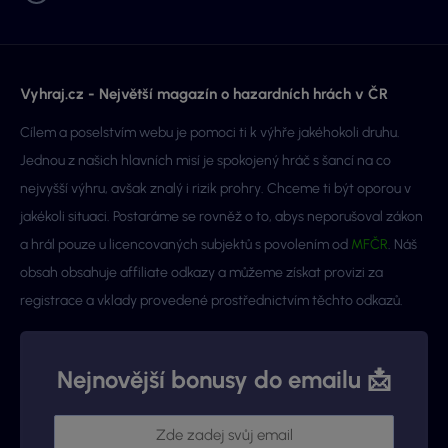
Vyhraj.cz - Největší magazín o hazardních hrách v ČR
Cílem a poselstvím webu je pomoci ti k výhře jakéhokoli druhu.
Jednou z našich hlavních misí je spokojený hráč s šancí na co
nejvyšší výhru, avšak znalý i rizik prohry. Chceme ti být oporou v
jakékoli situaci. Postaráme se rovněž o to, abys neporušoval zákon
a hrál pouze u licencovaných subjektů s povolením od
MFČR
. Náš
obsah obsahuje affiliate odkazy a můžeme získat provizi za
registrace a vklady provedené prostřednictvím těchto odkazů.
Nejnovější bonusy do emailu 📩