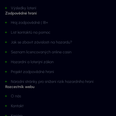
Výsledky loterií
Zodpovědné hraní
Hraj zodpovědně | 18+
List kontaktů na pomoc
Jak se zbavit závislosti na hazardu?
Seznam licencovaných online casin
Hazardní a loterijní zákon
Projekt zodpovědné hraní
Národní stránky pro snížení rizik hazardního hraní
Rozcestník webu
O nás
Kontakt
Kariéra