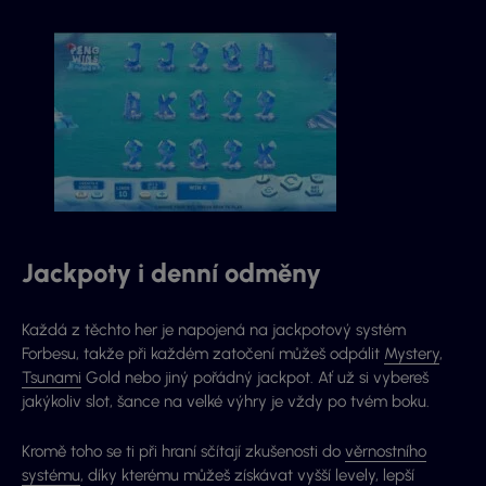
Jackpoty i denní odměny
Každá z těchto her je napojená na jackpotový systém
Forbesu, takže při každém zatočení můžeš odpálit
Mystery
,
Tsunami
Gold nebo jiný pořádný jackpot. Ať už si vybereš
jakýkoliv slot, šance na velké výhry je vždy po tvém boku.
Kromě toho se ti při hraní sčítají zkušenosti do
věrnostního
systému
, díky kterému můžeš získávat vyšší levely, lepší