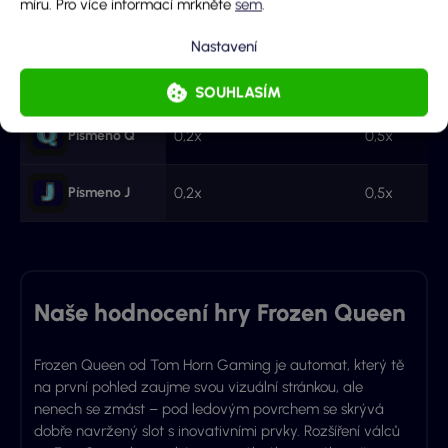
míru. Pro více informací mrkněte
sem
.
Písmeno A
0,5x
1x
Nastavení
Písmeno K
0,5x
1x
SOUHLASÍM
Písmeno Q
0,2x
0,5x
Písmeno J
0,2x
0,5x
Naše hodnocení hry Frozen Queen
Frozen Queen od Tom Horn Gaming je automat, který tě
na první pohled zaujme svou vizuální stránkou, ale
nenech se zmást – pod ledovým povrchem se skrývá
dobře navržený slot s inovativními prvky. Rozšíření válců