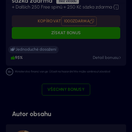
sázka zdarma
Bez vkladu
+ Dalších 250 Free spinů + 250 Kč sázka zdarma
KOPÍROVAT
1000ZDARMA
ZÍSKAT BONUS
Jednoduché dosažení
95%
Detail bonusu
Ministerstvo financí varuje: Účastí na hazardní hře může vzniknout závislost.
VŠECHNY BONUSY
Autor obsahu