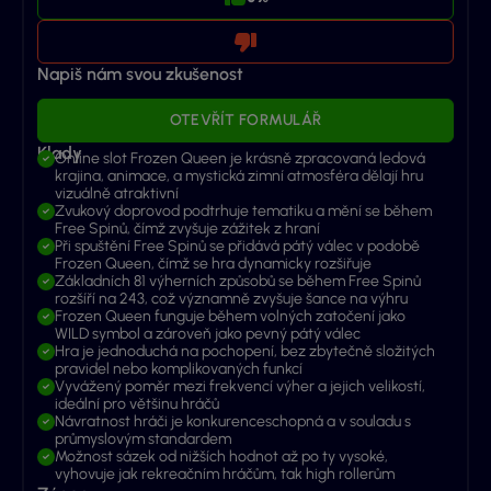
Napiš nám svou zkušenost
OTEVŘÍT FORMULÁŘ
Klady
Online slot Frozen Queen je krásně zpracovaná ledová
krajina, animace, a mystická zimní atmosféra dělají hru
vizuálně atraktivní
Zvukový doprovod podtrhuje tematiku a mění se během
Free Spinů, čímž zvyšuje zážitek z hraní
Při spuštění Free Spinů se přidává pátý válec v podobě
Frozen Queen, čímž se hra dynamicky rozšiřuje
Základních 81 výherních způsobů se během Free Spinů
rozšíří na 243, což významně zvyšuje šance na výhru
Frozen Queen funguje během volných zatočení jako
WILD symbol a zároveň jako pevný pátý válec
Hra je jednoduchá na pochopení, bez zbytečně složitých
pravidel nebo komplikovaných funkcí
Vyvážený poměr mezi frekvencí výher a jejich velikostí,
ideální pro většinu hráčů
Návratnost hráči je konkurenceschopná a v souladu s
průmyslovým standardem
Možnost sázek od nižších hodnot až po ty vysoké,
vyhovuje jak rekreačním hráčům, tak high rollerům