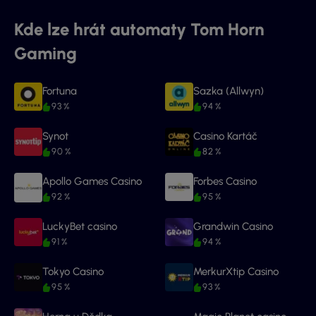
Kde lze hrát automaty Tom Horn
Gaming
Fortuna
Sazka (Allwyn)
93 %
94 %
Synot
Casino Kartáč
90 %
82 %
Apollo Games Casino
Forbes Casino
92 %
95 %
LuckyBet casino
Grandwin Casino
91 %
94 %
Tokyo Casino
MerkurXtip Casino
95 %
93 %