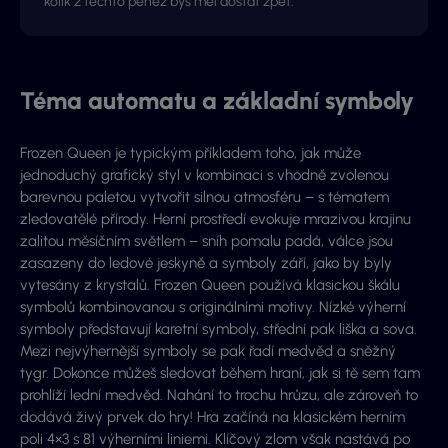
kolik z těchto peněz bys měl dostat zpět.
Téma automatu a základní symboly
Frozen Queen je typickým příkladem toho, jak může
jednoduchý grafický styl v kombinaci s vhodně zvolenou
barevnou paletou vytvořit silnou atmosféru – s tématem
zledovatělé přírody. Herní prostředí evokuje mrazivou krajinu
zalitou měsíčním světlem – sníh pomalu padá, válce jsou
zasazeny do ledové jeskyně a symboly září, jako by byly
vytesány z krystalů. Frozen Queen používá klasickou škálu
symbolů kombinovanou s originálními motivy. Nízké výherní
symboly představují karetní symboly, střední pak liška a sova.
Mezi nejvýhernější symboly se pak řadí medvěd a sněžný
tygr. Dokonce můžeš sledovat během hraní, jak si tě sem tam
prohlíží lední medvěd. Nahání to trochu hrůzu, ale zároveň to
dodává živý prvek do hry! Hra začíná na klasickém herním
poli 4×3 s 81 výherními liniemi. Klíčový zlom však nastává po