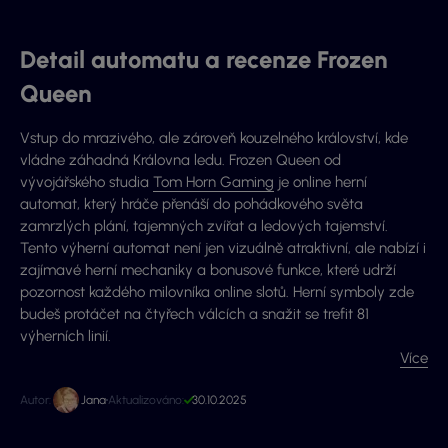
Detail automatu a recenze Frozen
Queen
Vstup do mrazivého, ale zároveň kouzelného království, kde
vládne záhadná Královna ledu. Frozen Queen od
vývojářského studia
Tom Horn Gaming
je online herní
automat, který hráče přenáší do pohádkového světa
zamrzlých plání, tajemných zvířat a ledových tajemství.
Tento výherní automat není jen vizuálně atraktivní, ale nabízí i
zajímavé herní mechaniky a bonusové funkce, které udrží
pozornost každého milovníka online slotů. Herní symboly zde
budeš protáčet na čtyřech válcích a snažit se trefit 81
výherních linií.
Více
Autor:
Jana
Aktualizováno:
30.10.2025