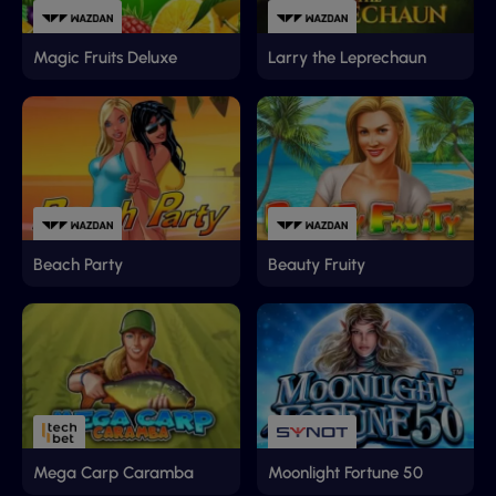
Magic Fruits Deluxe
Larry the Leprechaun
Beach Party
Beauty Fruity
Mega Carp Caramba
Moonlight Fortune 50