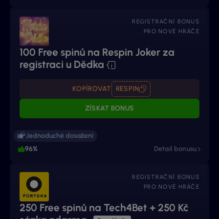
REGISTRAČNÍ BONUS
PRO NOVÉ HRÁČE
100 Free spinů na Respin Joker za
registraci u Dědka
KOPÍROVAT
RESPIN
ZÍSKAT BONUS
Jednoduché dosažení
96%
Detail bonusu
REGISTRAČNÍ BONUS
PRO NOVÉ HRÁČE
250 Free spinů na Tech4Bet + 250 Kč