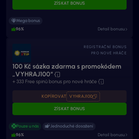
ZÍSKAT BONUS
Mega bonus
96%
Detail bonusu
REGISTRAČNÍ BONUS
PRO NOVÉ HRÁČE
100 Kč sázka zdarma s promokódem
„VYHRAJ100“
+ 333 Free spinů bonus pro nové hráče
KOPÍROVAT
VYHRAJ100
ZÍSKAT BONUS
Pouze u nás
Jednoduché dosažení
96%
Detail bonusu